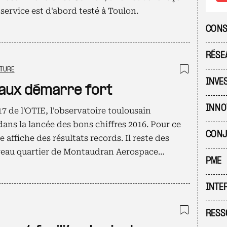
e service est d'abord testé à Toulon.
CONS
RÉSE
TURE
Ajouter
INVE
aux démarre fort
INNO
7 de l'OTIE, l'observatoire toulousain
dans la lancée des bons chiffres 2016. Pour ce
CONJ
e affiche des résultats records. Il reste des
veau quartier de Montaudran Aerospace…
PME
INTE
RESS
Ajouter