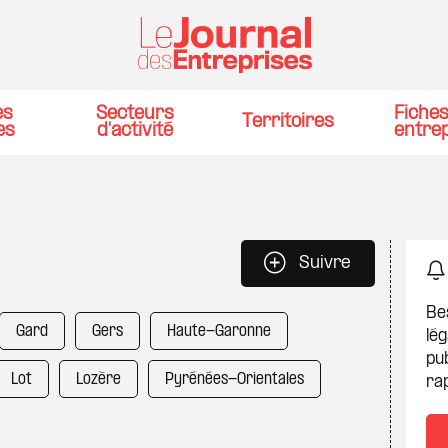
es
Secteurs
Fiche
Territoires
es
d'activité
entre
Suivre
Be
Gard
Gers
Haute-Garonne
lég
pub
Lot
Lozère
Pyrénées-Orientales
ra