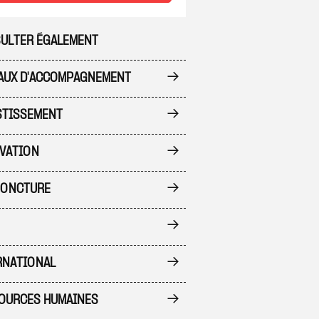
ULTER ÉGALEMENT
AUX D'ACCOMPAGNEMENT
 à ma sélection
STISSEMENT
VATION
ONCTURE
RNATIONAL
OURCES HUMAINES
 à ma sélection