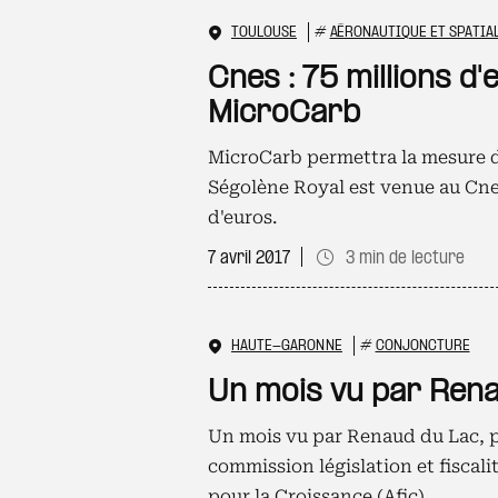
TOULOUSE
#
AÉRONAUTIQUE ET SPATIA
Cnes : 75 millions 
MicroCarb
MicroCarb permettra la mesure d
Ségolène Royal est venue au Cne
d'euros.
7 avril 2017
3 min de lecture
HAUTE-GARONNE
#
CONJONCTURE
Un mois vu par Ren
Un mois vu par Renaud du Lac, pr
commission législation et fiscali
pour la Croissance (Afic).