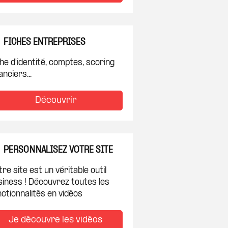
FICHES ENTREPRISES
 à ma sélection
he d'identité, comptes, scoring
anciers...
Découvrir
PERSONNALISEZ VOTRE SITE
re site est un véritable outil
 à ma sélection
siness ! Découvrez toutes les
ctionnalités en vidéos
Je découvre les vidéos