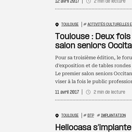
12 avril 2017
2 min de lecture
TOULOUSE
#
ACTIVITÉS CULTURELLES 
Toulouse : Deux fois
salon seniors Occita
Pour sa troisième édition, le fo
d'exposition et de tables rondes 
Le premier salon seniors Occita
viser à la fois le public professi
11 avril 2017
2 min de lecture
TOULOUSE
#
BTP
#
IMPLANTATION
Hellocasa s’implante 