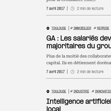
7 avril 2017
2 min de lecture
TOULOUSE
#
IMMOBILIER
#
REPRISE
GA : Les salariés de
majoritaires du gro
Plus de la moitié des collaborate
capital. Ils en détiennent doréna
7 avril 2017
2 min de lecture
TOULOUSE
#
INDUSTRIE
#
INNOVATI
Intelligence artificie
local