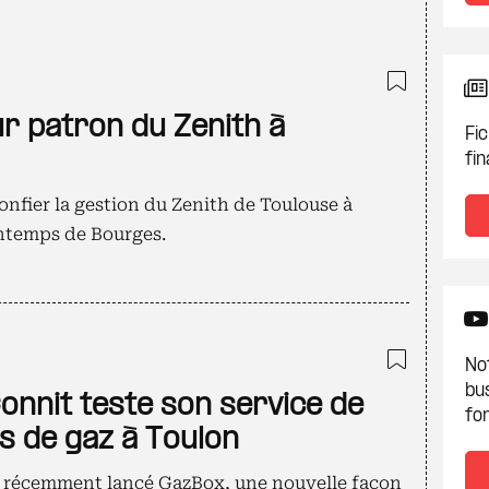
Ajouter
tur patron du Zenith à
Fic
fin
nfier la gestion du Zenith de Toulouse à
intemps de Bourges.
Not
Ajouter
bu
onnit teste son service de
fon
es de gaz à Toulon
a récemment lancé GazBox, une nouvelle façon