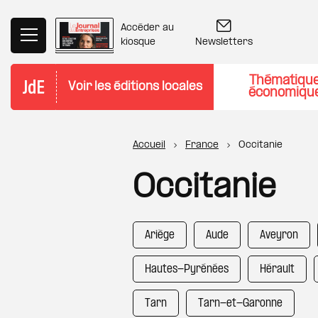
Aller au contenu principal
Accéder au
Newsletters
kiosque
Thématiqu
Voir les éditions locales
économiqu
Fil d'Ariane
Accueil
France
Occitanie
Occitanie
Ariège
Aude
Aveyron
Hautes-Pyrénées
Hérault
Tarn
Tarn-et-Garonne