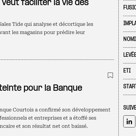
eut faciliter la vie des
FUSI
IMPL
Sales Tide qui analyse et décortique les
ant les magasins pour prédire leur
NOMI
LEVÉ
ETI
Ajouter
teinte pour la Banque
STAR
SUIV
 Banque Courtois a confirmé son développement
fessionnels et entreprises et a étoffé ses
caire et son résultat net ont baissé.