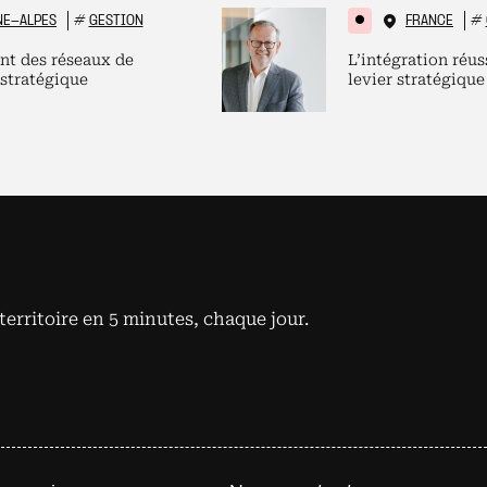
NE-ALPES
#
GESTION
FRANCE
#
nt des réseaux de
L’intégration réus
 stratégique
levier stratégique
territoire en 5 minutes, chaque jour.