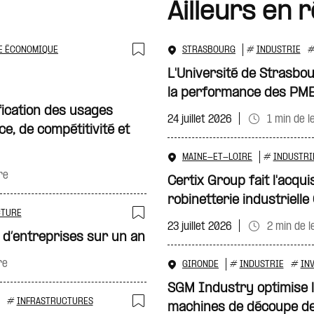
Ailleurs en 
E ÉCONOMIQUE
STRASBOURG
#
INDUSTRIE
Ajouter à ma sélecti
L'Université de Strasbo
la performance des PM
ification des usages
24 juillet 2026
1 min de l
e, de compétitivité et
MAINE-ET-LOIRE
#
INDUSTRI
re
Certix Group fait l'acquis
robinetterie industriell
TURE
23 juillet 2026
2 min de l
Ajouter à ma sélecti
 d’entreprises sur un an
re
GIRONDE
#
INDUSTRIE
#
IN
SGM Industry optimise l’
#
INFRASTRUCTURES
machines de découpe de