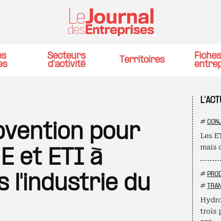
es
Secteurs
Fiche
Territoires
es
d'activité
entre
L’ACT
#
CON
bvention pour
Les ET
mais 
E et ETI à
#
PROD
s l'industrie du
#
TRAN
Hydro
trois 