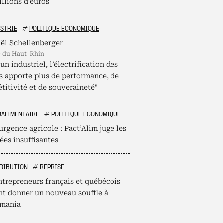
llions d’euros
STRIE
#
POLITIQUE ÉCONOMIQUE
ël Schellenberger
é du Haut-Rhin
un industriel, l’électrification des
s apporte plus de performance, de
titivité et de souveraineté"
OALIMENTAIRE
#
POLITIQUE ÉCONOMIQUE
urgence agricole : Pact’Alim juge les
ées insuffisantes
RIBUTION
#
REPRISE
ntrepreneurs français et québécois
nt donner un nouveau souffle à
mania