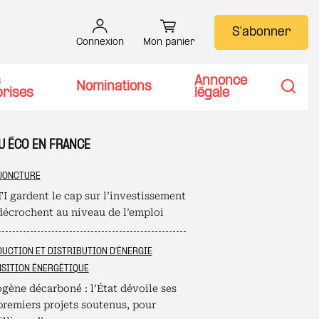
S'abonner
Connexion
Mon panier
s
Annonce
Nominations
prises
légale
Recher
U ÉCO EN FRANCE
JONCTURE
I gardent le cap sur l’investissement
décrochent au niveau de l’emploi
UCTION ET DISTRIBUTION D'ÉNERGIE
SITION ÉNERGÉTIQUE
gène décarboné : l’État dévoile ses
premiers projets soutenus, pour