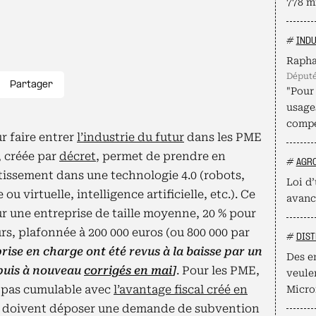
778 mi
#
INDU
Rapha
déput
Partager
"Pour 
usage
compé
r faire entrer
l’industrie du futur
dans les PME
, créée par
décret
, permet de prendre en
#
AGR
stissement dans une technologie 4.0 (robots,
Loi d’
u virtuelle, intelligence artificielle, etc.). Ce
avanc
r une entreprise de taille moyenne, 20 % pour
eurs, plafonnée à 200 000 euros (ou 800 000 par
#
DIST
prise en charge ont été revus à la baisse par un
Des e
 puis à nouveau
corrigés en mai
]
. Pour les PME,
veule
s pas cumulable avec
l’avantage fiscal créé en
Micro
ées doivent déposer une demande de subvention