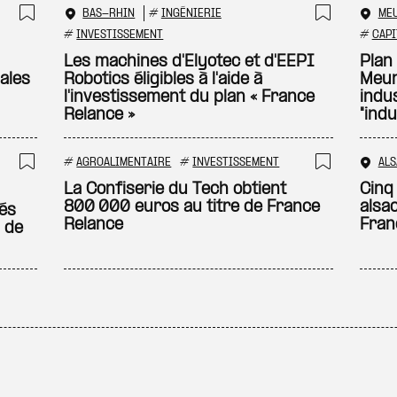
BAS-RHIN
#
INGÉNIERIE
ME
Ajouter à ma sélection
Ajouter
#
INVESTISSEMENT
#
CAPI
Les machines d'Elyotec et d'EEPI
Plan 
ales
Robotics éligibles à l'aide à
Meur
l'investissement du plan « France
indus
Relance »
"indu
#
AGROALIMENTAIRE
#
INVESTISSEMENT
ALS
Ajouter à ma sélection
Ajouter
La Confiserie du Tech obtient
Cinq
800 000 euros au titre de France
alsa
és
Relance
Fran
l de