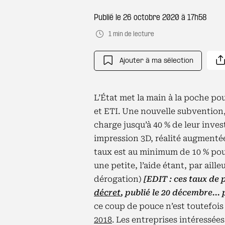
Publié le
26 octobre 2020 à 17h58
1 min de lecture
Ajouter à ma sélection
L’État met la main à la poche pou
et ETI. Une nouvelle subvention
charge jusqu’à 40 % de leur inve
impression 3D, réalité augmentée o
taux est au minimum de 10 % pou
une petite, l’aide étant, par aill
dérogation)
[EDIT : ces taux de 
décret
, publié le 20 décembre...
ce coup de pouce n’est toutefoi
2018
. Les entreprises intéress