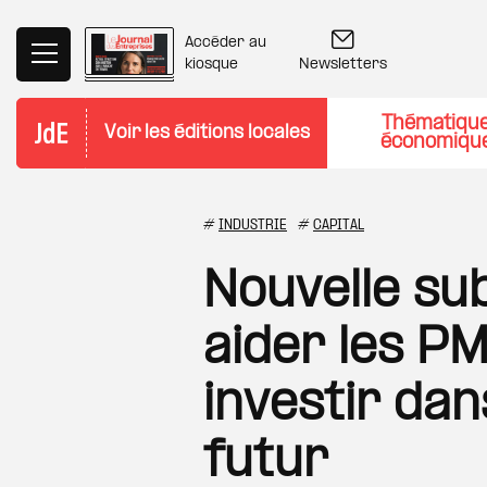
Aller au contenu principal
Accéder au
Newsletters
kiosque
Thématiqu
Voir les éditions locales
économiqu
#
INDUSTRIE
#
CAPITAL
Nouvelle su
aider les PM
investir dan
futur