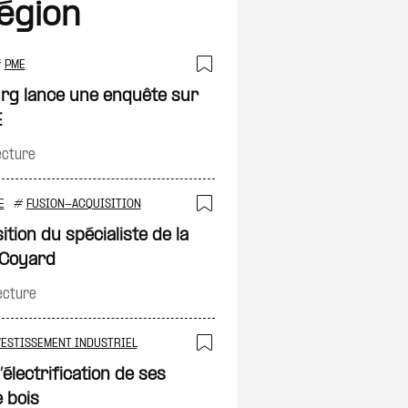
région
#
PME
on
Ajouter à ma sélec
urg lance une enquête sur
E
ecture
E
#
FUSION-ACQUISITION
Ajouter à ma sélec
ition du spécialiste de la
e Coyard
ecture
on
VESTISSEMENT INDUSTRIEL
Ajouter à ma sélec
électrification de ses
 bois