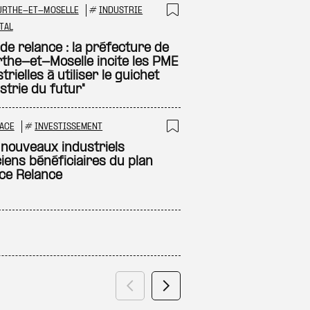
URTHE-ET-MOSELLE
#
INDUSTRIE
 à ma sélection
Ajouter à ma sél
TAL
de relance : la préfecture de
the-et-Moselle incite les PME
trielles à utiliser le guichet
strie du futur"
ACE
#
INVESTISSEMENT
 à ma sélection
Ajouter à ma sél
 nouveaux industriels
ciens bénéficiaires du plan
ce Relance