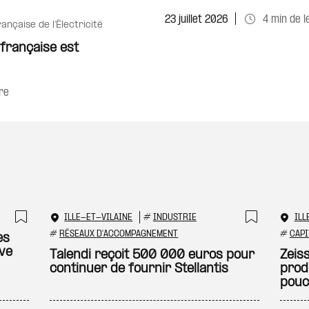
Ajouter à ma sélecti
23 juillet 2026
4 min de l
rançaise de l’Électricité
 française est
re
ILLE-ET-VILAINE
#
INDUSTRIE
ILL
Ajouter à ma sélection
Ajouter
#
RÉSEAUX D'ACCOMPAGNEMENT
#
CAPI
es
ive
Talendi reçoit 500 000 euros pour
Zeis
continuer de fournir Stellantis
prod
pouc