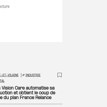
on
ecture
E-ET-VILAINE
#
INDUSTRIE
 à ma sélection
Ajouter à ma sél
TAL
s Vision Care automatise sa
uction et obtient le coup de
e du plan France Relance