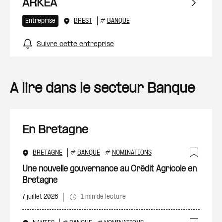
ARKEA
Entreprise
BREST
#
BANQUE
Suivre cette entreprise
A lire dans le secteur Banque
En Bretagne
BRETAGNE
#
BANQUE
#
NOMINATIONS
Ajout
Une nouvelle gouvernance au Crédit Agricole en
Bretagne
7 juillet 2026
1 min de lecture