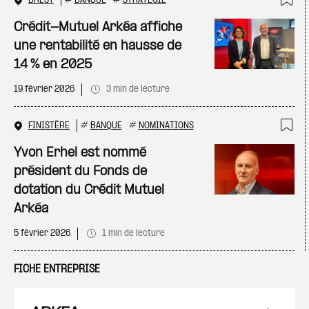
BREST
#
BANQUE
#
STRATÉGIE
Ajo
Crédit-Mutuel Arkéa affiche
une rentabilité en hausse de
14 % en 2025
19 février 2026
3 min de lecture
FINISTÈRE
#
BANQUE
#
NOMINATIONS
Ajo
Yvon Erhel est nommé
président du Fonds de
dotation du Crédit Mutuel
Arkéa
5 février 2026
1 min de lecture
FICHE ENTREPRISE