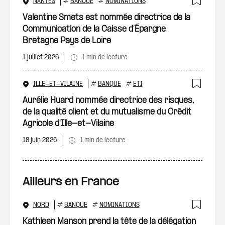
NANTES
#
BANQUE
#
NOMINATIONS
Ajout
Valentine Smets est nommée directrice de la
Communication de la Caisse d’Épargne
Bretagne Pays de Loire
1 juillet 2026
1 min de lecture
ILLE-ET-VILAINE
#
BANQUE
#
ETI
Ajout
Aurélie Huard nommée directrice des risques,
de la qualité client et du mutualisme du Crédit
Agricole d'Ille-et-Vilaine
18 juin 2026
1 min de lecture
Ailleurs en France
NORD
#
BANQUE
#
NOMINATIONS
Ajout
Kathleen Manson prend la tête de la délégation