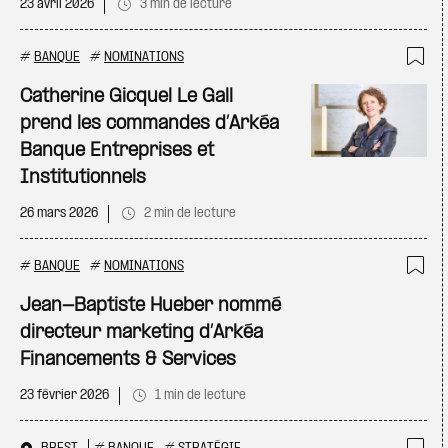
23 avril 2026
3 min de lecture
#
BANQUE
#
NOMINATIONS
Ajo
Catherine Gicquel Le Gall
prend les commandes d’Arkéa
Banque Entreprises et
Institutionnels
26 mars 2026
2 min de lecture
#
BANQUE
#
NOMINATIONS
Ajo
Jean-Baptiste Hueber nommé
directeur marketing d’Arkéa
Financements & Services
23 février 2026
1 min de lecture