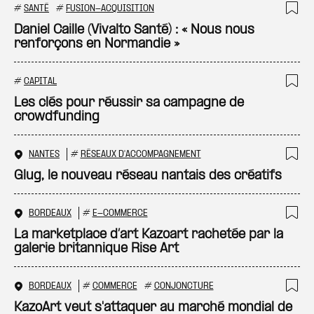
#
SANTÉ
#
FUSION-ACQUISITION
Ajo
Daniel Caille (Vivalto Santé) : « Nous nous
renforçons en Normandie »
#
CAPITAL
Ajo
Les clés pour réussir sa campagne de
crowdfunding
NANTES
#
RÉSEAUX D'ACCOMPAGNEMENT
Ajo
Glug, le nouveau réseau nantais des créatifs
BORDEAUX
#
E-COMMERCE
Ajo
La marketplace d’art Kazoart rachetée par la
galerie britannique Rise Art
BORDEAUX
#
COMMERCE
#
CONJONCTURE
Ajo
KazoArt veut s'attaquer au marché mondial de