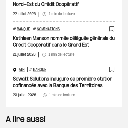
Nord-Est du Crédit Coopératif
22 juillet 2026
1 min de lecture
#
BANQUE
#
NOMINATIONS
Ajout
Kathleen Manson nommée déléguée générale du
Crédit Coopératif dans le Grand Est
21 juillet 2026
1 min de lecture
AIN
#
BANQUE
Ajout
Sowatt Solutions inaugure sa première station
cofinancée avec la Banque des Territoires
20 juillet 2026
1 min de lecture
A lire aussi