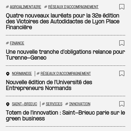
#
AGROALIMENTAIRE
#
RÉSEAUX D'ACCOMPAGNEMENT
Ajo
Quatre nouveaux lauréats pour la 32e édition
des Victoires des Autodidactes de Lyon Place
Financière
#
FINANCE
Ajo
Une nouvelle tranche d’obligations relance pour
Turenne-Geneo
NORMANDIE
#
RÉSEAUX D'ACCOMPAGNEMENT
Ajo
Nouvelle édition de l'Université des
Entrepreneurs Normands
SAINT-BRIEUC
#
SERVICES
#
INNOVATION
Ajo
Totem de l'innovation : Saint-Brieuc parie sur le
green business