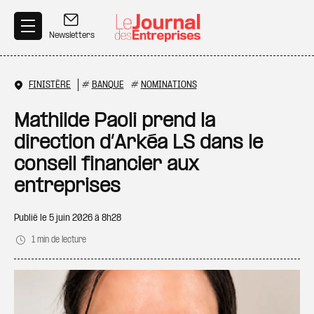
Aller au contenu principal
Newsletters
FINISTÈRE
#
BANQUE
#
NOMINATIONS
Mathilde Paoli prend la
direction d’Arkéa LS dans le
conseil financier aux
entreprises
Publié le
5 juin 2026 à 8h28
1 min de lecture