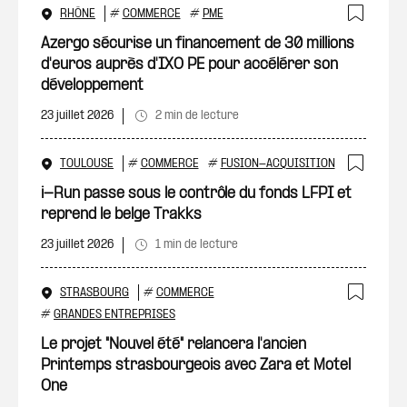
RHÔNE
#
COMMERCE
#
PME
Ajout
Azergo sécurise un financement de 30 millions
d'euros auprès d'IXO PE pour accélérer son
développement
23 juillet 2026
2 min de lecture
TOULOUSE
#
COMMERCE
#
FUSION-ACQUISITION
Ajout
i-Run passe sous le contrôle du fonds LFPI et
reprend le belge Trakks
23 juillet 2026
1 min de lecture
STRASBOURG
#
COMMERCE
Ajout
#
GRANDES ENTREPRISES
Le projet "Nouvel été" relancera l'ancien
Printemps strasbourgeois avec Zara et Motel
One