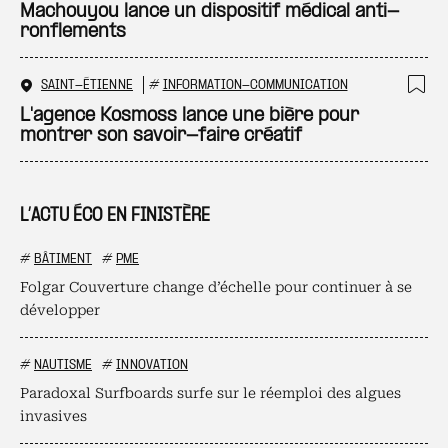
Ajo
Machouyou lance un dispositif médical anti-
ronflements
SAINT-ÉTIENNE
#
INFORMATION-COMMUNICATION
Ajo
L'agence Kosmoss lance une bière pour
montrer son savoir-faire créatif
L’ACTU ÉCO EN FINISTÈRE
#
BÂTIMENT
#
PME
Folgar Couverture change d’échelle pour continuer à se
développer
#
NAUTISME
#
INNOVATION
Paradoxal Surfboards surfe sur le réemploi des algues
invasives