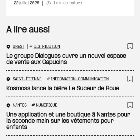
22 juillet 2026
1 min de lecture
A lire aussi
BREST
#
DISTRIBUTION
Ajo
Le groupe Dialogues ouvre un nouvel espace
de vente aux Capucins
SAINT-ÉTIENNE
#
INFORMATION-COMMUNICATION
Ajo
Kosmoss lance la bière Le Suceur de Roue
NANTES
#
NUMÉRIQUE
Ajo
Une application et une boutique à Nantes pour
la seconde main sur les vêtements pour
enfants