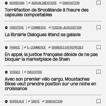
MORBIHAN
#
AGROALIMENTAIRE
#
INNOVATION
Ajo
Torréfaction de Brocéliande à l'heure des
capsules compostables
FINISTÈRE
#
COMMERCE
#
FUSION-ACQUISITION
Ajo
La librairie Dialogues étend sa galaxie
FRANCE
#
E-COMMERCE
#
GRANDES ENTREPRISES
Ajo
En appel, la justice française décide de ne pas
bloquer la marketplace de Shein
VOSGES
#
INDUSTRIE
Ajo
Avec son premier vélo cargo, Moustaches
Bikes veut prendre position sur une niche en
croissance
BORDEAUX
#
SANTÉ
#
INNOVATION