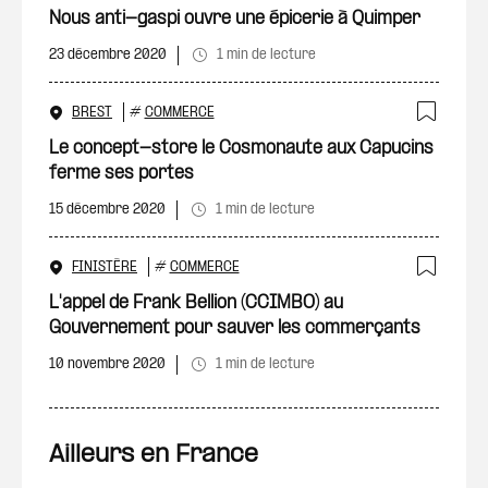
Ajout
Nous anti-gaspi ouvre une épicerie à Quimper
23 décembre 2020
1 min de lecture
BREST
#
COMMERCE
Ajout
Le concept-store le Cosmonaute aux Capucins
ferme ses portes
15 décembre 2020
1 min de lecture
FINISTÈRE
#
COMMERCE
Ajout
L'appel de Frank Bellion (CCIMBO) au
Gouvernement pour sauver les commerçants
10 novembre 2020
1 min de lecture
Ailleurs en France