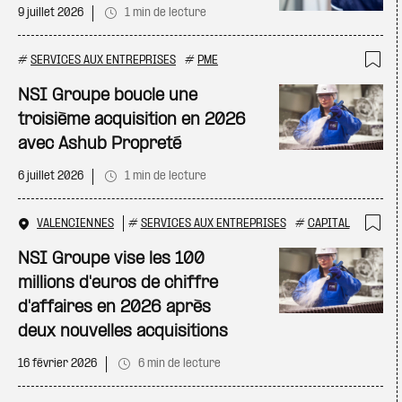
9 juillet 2026
1 min de lecture
#
SERVICES AUX ENTREPRISES
#
PME
Ajo
NSI Groupe boucle une
troisième acquisition en 2026
avec Ashub Propreté
6 juillet 2026
1 min de lecture
VALENCIENNES
#
SERVICES AUX ENTREPRISES
#
CAPITAL
Ajo
NSI Groupe vise les 100
millions d'euros de chiffre
d'affaires en 2026 après
deux nouvelles acquisitions
16 février 2026
6 min de lecture