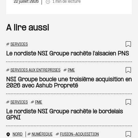
22 juillet 2026
1 min de lecture
A lire aussi
#
SERVICES
Ajo
Le nordiste NSI Groupe rachète l’alsacien PNS
#
SERVICES AUX ENTREPRISES
#
PME
Ajo
NSI Groupe boucle une troisième acquisition en
2026 avec Ashub Propreté
#
SERVICES
#
PME
Ajo
Le nordiste NSI Groupe rachète le bordelais
GPNI
NORD
#
NUMÉRIQUE
#
FUSION-ACQUISITION