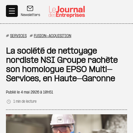
Aller au contenu principal
Newsletters
#
SERVICES
#
FUSION-ACQUISITION
La société de nettoyage
nordiste NSI Groupe rachète
son homologue EPSO Multi-
Services, en Haute-Garonne
Publié le
4 mai 2026 à 10h51
1 min de lecture