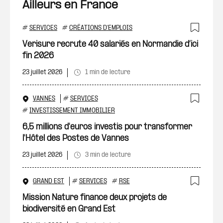
Ailleurs en France
#
SERVICES
#
CRÉATIONS D'EMPLOIS
Ajout
Verisure recrute 40 salariés en Normandie d’ici
fin 2026
23 juillet 2026
1 min de lecture
VANNES
#
SERVICES
Ajout
#
INVESTISSEMENT IMMOBILIER
6,5 millions d'euros investis pour transformer
l'Hôtel des Postes de Vannes
23 juillet 2026
3 min de lecture
GRAND EST
#
SERVICES
#
RSE
Ajout
Mission Nature finance deux projets de
biodiversité en Grand Est