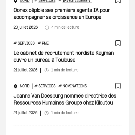
NORD
#
SERVICES
#
INVESTISSEMENT
Ajout
Conex déploie ses premiers agents IA pour
accompagner sa croissance en Europe
23 juillet 2026
4 min de lecture
#
SERVICES
#
PME
Ajout
Le cabinet de recrutement nordiste Keyman
ouvre un bureau à Toulouse
21 juillet 2026
1 min de lecture
NORD
#
SERVICES
#
NOMINATIONS
Ajout
Joanne Van Doesburg nommée directrice des
Ressources Humaines Groupe chez Kiloutou
21 juillet 2026
1 min de lecture