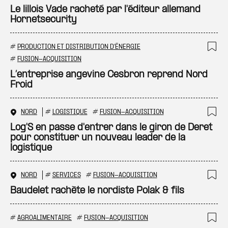
Ajo
Le lillois Vade racheté par l'éditeur allemand
Hornetsecurity
#
PRODUCTION ET DISTRIBUTION D'ÉNERGIE
Ajo
#
FUSION-ACQUISITION
L’entreprise angevine Cesbron reprend Nord
Froid
NORD
#
LOGISTIQUE
#
FUSION-ACQUISITION
Ajo
Log'S en passe d'entrer dans le giron de Deret
pour constituer un nouveau leader de la
logistique
NORD
#
SERVICES
#
FUSION-ACQUISITION
Ajo
Baudelet rachète le nordiste Polak & fils
#
AGROALIMENTAIRE
#
FUSION-ACQUISITION