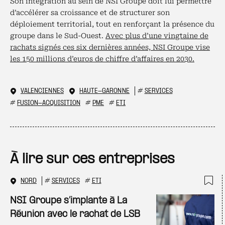
Son intégration au sein de NSI Groupe doit lui permettre
d’accélérer sa croissance et de structurer son
déploiement territorial, tout en renforçant la présence du
groupe dans le Sud-Ouest.
Avec plus d’une vingtaine de
rachats signés ces six dernières années, NSI Groupe vise
les 150 millions d’euros de chiffre d’affaires en 2030.
VALENCIENNES
HAUTE-GARONNE
#
SERVICES
#
FUSION-ACQUISITION
#
PME
#
ETI
À lire sur ces entreprises
NORD
#
SERVICES
#
ETI
Ajo
NSI Groupe s’implante à La
Réunion avec le rachat de LSB