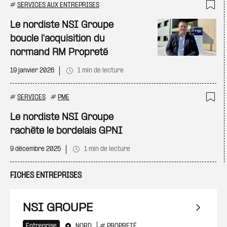
#
SERVICES AUX ENTREPRISES
Ajo
Le nordiste NSI Groupe
boucle l'acquisition du
normand RM Propreté
19 janvier 2026
1 min de lecture
#
SERVICES
#
PME
Ajo
Le nordiste NSI Groupe
rachète le bordelais GPNI
9 décembre 2025
1 min de lecture
FICHES ENTREPRISES
NSI GROUPE
Entreprise
NORD
#
PROPRETÉ