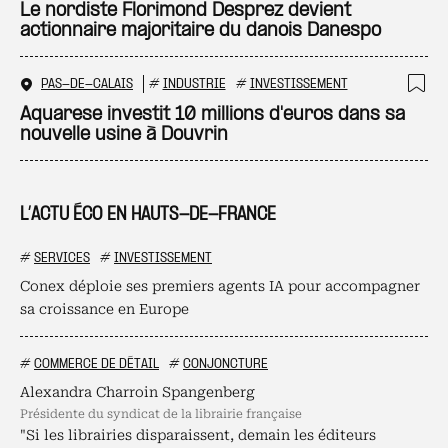
Ajo
Le nordiste Florimond Desprez devient
actionnaire majoritaire du danois Danespo
PAS-DE-CALAIS
#
INDUSTRIE
#
INVESTISSEMENT
Ajo
Aquarese investit 10 millions d'euros dans sa
nouvelle usine à Douvrin
L’ACTU ÉCO EN HAUTS-DE-FRANCE
#
SERVICES
#
INVESTISSEMENT
Conex déploie ses premiers agents IA pour accompagner
sa croissance en Europe
#
COMMERCE DE DÉTAIL
#
CONJONCTURE
Alexandra Charroin Spangenberg
présidente du syndicat de la librairie française
"Si les librairies disparaissent, demain les éditeurs