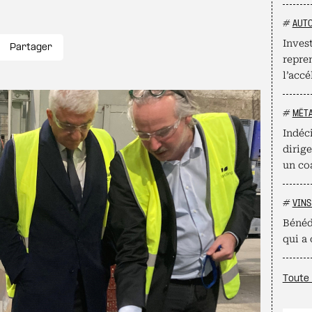
#
AUT
Inves
Partager
repre
l’accé
#
MÉT
Indéci
dirig
un co
#
VINS
Bénéd
qui a
Toute 