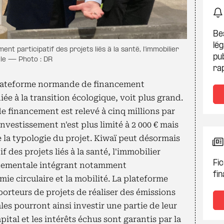
Be
lég
nt participatif des projets liés à la santé, l'immobilier
pub
ale — Photo : DR
ra
ateforme normande de financement
iée à la transition écologique, voit plus grand.
de financement est relevé à cinq millions par
investissement n'est plus limité à 2 000 € mais
 la typologie du projet. Kiwaï peut désormais
 des projets liés à la santé, l'immobilier
Fic
onnementale intégrant notamment
fin
mie circulaire et la mobilité. La plateforme
orteurs de projets de réaliser des émissions
es pourront ainsi investir une partie de leur
pital et les intérêts échus sont garantis par la