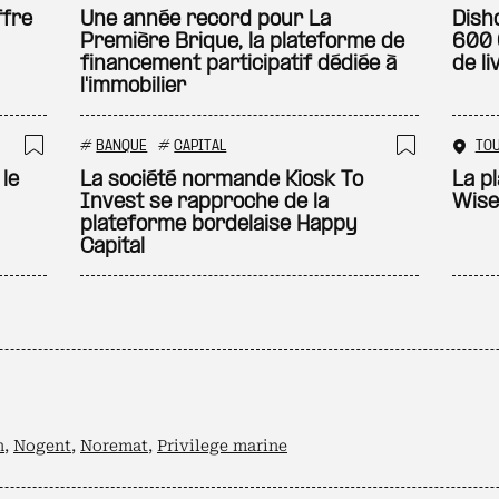
Ajouter à ma sélection
Ajouter
ffre
Une année record pour La
Dish
Première Brique, la plateforme de
600 
financement participatif dédiée à
de l
l'immobilier
#
BANQUE
#
CAPITAL
TO
Ajouter à ma sélection
Ajouter
le
La société normande Kiosk To
La p
Invest se rapproche de la
Wise
plateforme bordelaise Happy
Capital
n
,
Nogent
,
Noremat
,
Privilege marine