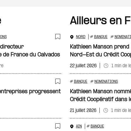
e
Ailleurs en 
IONS
NORD
#
BANQUE
#
NOMINAT
Ajouter à ma sélecti
 directeur
Kathleen Manson prend la
e de France du Calvados
Nord-Est du Crédit Coo
re
22 juillet 2026
1 min de l
#
BANQUE
#
NOMINATIONS
Ajouter à ma sélecti
 entreprises progressent
Kathleen Manson nommé
Crédit Coopératif dans 
21 juillet 2026
1 min de l
AIN
#
BANQUE