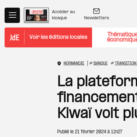
Aller au contenu principal
Accéder au
Newsletters
kiosque
Thématiqu
Voir les éditions locales
économiqu
NORMANDIE
#
BANQUE
#
TRANSITION
La platefor
financement
Kiwaï voit p
Publié le
21 février 2024 à 11h27