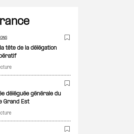
France
IONS
on
Ajouter à ma sélec
 tête de la délégation
pératif
ecture
on
Ajouter à ma sélec
e déléguée générale du
le Grand Est
ecture