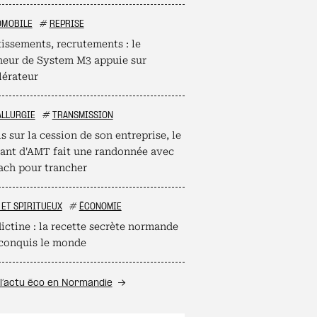
OMOBILE
#
REPRISE
tissements, recrutements : le
neur de System M3 appuie sur
lérateur
ALLURGIE
#
TRANSMISSION
s sur la cession de son entreprise, le
eant d'AMT fait une randonnée avec
ach pour trancher
 ET SPIRITUEUX
#
ÉCONOMIE
ictine : la recette secrète normande
 conquis le monde
l’actu éco en Normandie