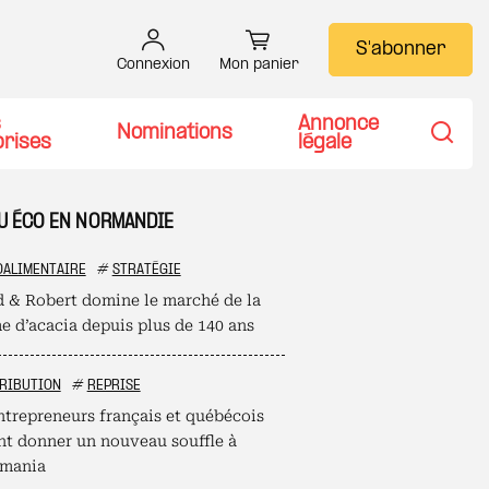
S'abonner
Connexion
Mon panier
s
Annonce
Nominations
prises
légale
Recher
TU ÉCO EN NORMANDIE
OALIMENTAIRE
#
STRATÉGIE
d & Robert domine le marché de la
 d’acacia depuis plus de 140 ans
RIBUTION
#
REPRISE
ntrepreneurs français et québécois
nt donner un nouveau souffle à
mania