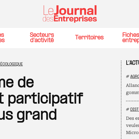
es
Secteurs
Fiche
Territoires
es
d'activité
entre
L’AC
 ÉCOLOGIQUE
#
AGR
me de
Allan
gomme
 participatif
#
DIST
lus grand
Des e
veule
Micro