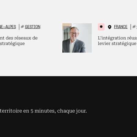
NE-ALPES
#
GESTION
FRANCE
#
nt des réseaux de
L’intégration réus
 stratégique
levier stratégique
territoire en 5 minutes, chaque jour.