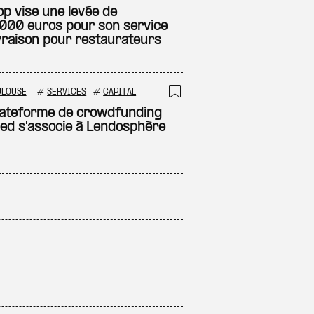
 à ma sélection
Ajouter à ma sél
op vise une levée de
000 euros pour son service
ivraison pour restaurateurs
ULOUSE
#
SERVICES
#
CAPITAL
 à ma sélection
Ajouter à ma sél
lateforme de crowdfunding
ed s'associe à Lendosphère