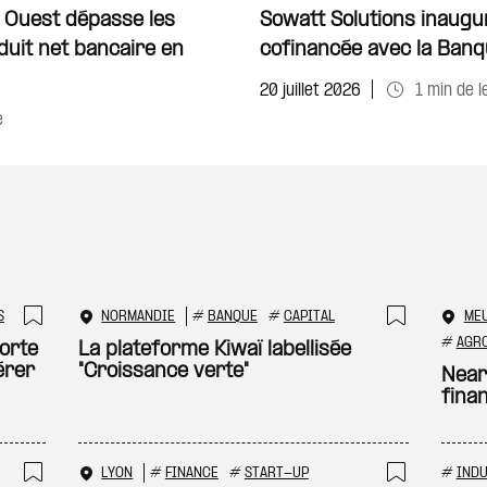
Ajouter à ma sélecti
 Ouest dépasse les
Sowatt Solutions inaugu
duit net bancaire en
cofinancée avec la Banq
20 juillet 2026
1 min de l
e
S
NORMANDIE
#
BANQUE
#
CAPITAL
ME
Ajouter à ma sélection
Ajouter
#
AGR
orte
La plateforme Kiwaï labellisée
érer
"Croissance verte"
Near
fina
LYON
#
FINANCE
#
START-UP
#
INDU