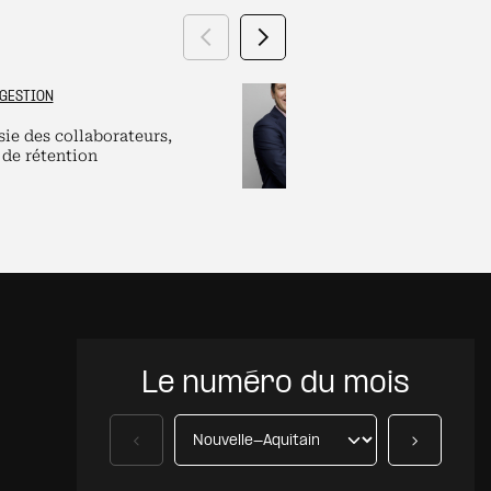
Précédent
Suivant
GESTION
GRAND ES
sie des collaborateurs,
Labels et plate
 de rétention
pour dirigeants
Le numéro du mois
Précédent
Suivant