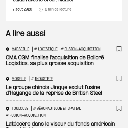
édition avec le Crédit Mutuel
7 août 2026
2 min de lecture
A lire aussi
MARSEILLE
#
LOGISTIQUE
#
FUSION-ACQUISITION
Ajo
CMA CGM finalise l'acquisition de Bolloré
Logistics, sa plus grosse acquisition
MOSELLE
#
INDUSTRIE
Ajo
Le groupe chinois Jingye exclut l'usine
d'Hayange de la reprise de British Steel
TOULOUSE
#
AÉRONAUTIQUE ET SPATIAL
Ajo
#
FUSION-ACQUISITION
Latécoère dans le viseur du fonds américain