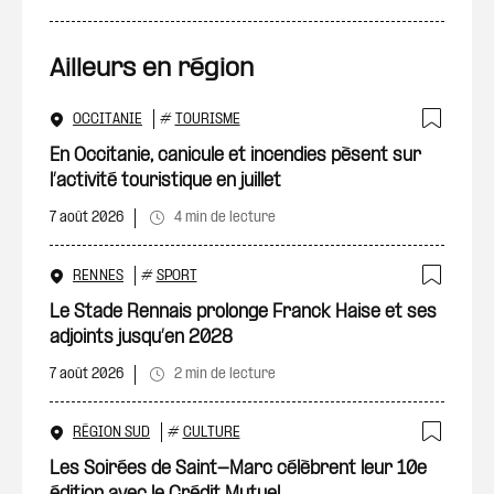
Ailleurs en région
OCCITANIE
#
TOURISME
Ajout
En Occitanie, canicule et incendies pèsent sur
l’activité touristique en juillet
7 août 2026
4 min de lecture
RENNES
#
SPORT
Ajout
Le Stade Rennais prolonge Franck Haise et ses
adjoints jusqu’en 2028
7 août 2026
2 min de lecture
RÉGION SUD
#
CULTURE
Ajout
Les Soirées de Saint-Marc célèbrent leur 10e