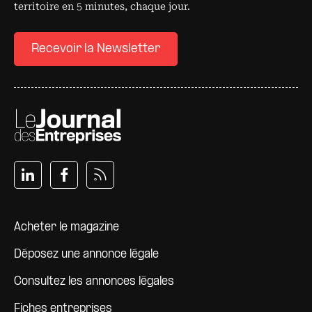
territoire en 5 minutes, chaque jour.
Recevoir la Newsletter
Pied de page
Acheter le magazine
Déposez une annonce légale
Consultez les annonces légales
Fiches entreprises