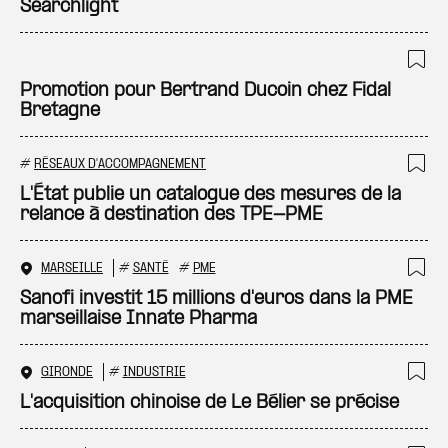
Searchlight
Ajo
Promotion pour Bertrand Ducoin chez Fidal
Bretagne
#
RÉSEAUX D'ACCOMPAGNEMENT
Ajo
L'État publie un catalogue des mesures de la
relance à destination des TPE-PME
MARSEILLE
#
SANTÉ
#
PME
Ajo
Sanofi investit 15 millions d'euros dans la PME
marseillaise Innate Pharma
GIRONDE
#
INDUSTRIE
Ajo
L'acquisition chinoise de Le Bélier se précise