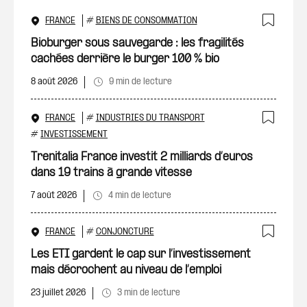
FRANCE
#
BIENS DE CONSOMMATION
Ajout
Bioburger sous sauvegarde : les fragilités
cachées derrière le burger 100 % bio
8 août 2026
9 min de lecture
FRANCE
#
INDUSTRIES DU TRANSPORT
Ajout
#
INVESTISSEMENT
Trenitalia France investit 2 milliards d’euros
dans 19 trains à grande vitesse
7 août 2026
4 min de lecture
FRANCE
#
CONJONCTURE
Ajout
Les ETI gardent le cap sur l’investissement
mais décrochent au niveau de l’emploi
23 juillet 2026
3 min de lecture