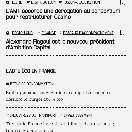
LOIRE
#
DISTRIBUTION
#
FUSION-ACQUISITION
Ajo
L’AMF accorde une dérogation au consortium
pour restructurer Casino
RÉGION SUD
#
FINANCE
#
RÉSEAUX D'ACCOMPAGNEMENT
Ajo
Alexandre Flageul est le nouveau président
d’Ambition Capital
L’ACTU ÉCO EN FRANCE
#
BIENS DE CONSOMMATION
Bioburger sous sauvegarde : les fragilités cachées
derrière le burger 100 % bio
#
INDUSTRIES DU TRANSPORT
#
INVESTISSEMENT
Trenitalia France investit 2 milliards d’euros dans 19
trains à grande vitesse