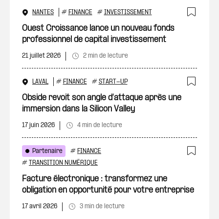
NANTES
#
FINANCE
#
INVESTISSEMENT
Ajout
Ouest Croissance lance un nouveau fonds
professionnel de capital investissement
21 juillet 2026
2 min de lecture
LAVAL
#
FINANCE
#
START-UP
Ajout
Obside revoit son angle d’attaque après une
immersion dans la Silicon Valley
17 juin 2026
4 min de lecture
Partenaire
#
FINANCE
Ajout
#
TRANSITION NUMÉRIQUE
Facture électronique : transformez une
obligation en opportunité pour votre entreprise
17 avril 2026
3 min de lecture