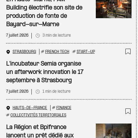
Building électrifie son site de
production de fonte de
Bayard-sur-Marne
7 juillet 2026
3 min de lecture
STRASBOURG
#
FRENCH TECH
#
START-UP
Ajo
L'incubateur Semia organise
un afterwork innovation le 17
septembre à Strasbourg
7 juillet 2026
1 min de lecture
HAUTS-DE-FRANCE
#
FINANCE
#
COLLECTIVITÉS TERRITORIALES
Ajo
La Région et Bpifrance
lancent un prêt dédié aux