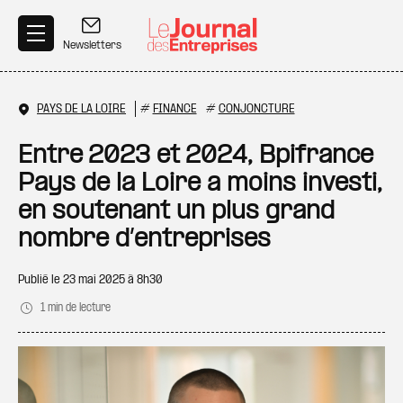
Aller au contenu principal
Newsletters
PAYS DE LA LOIRE
#
FINANCE
#
CONJONCTURE
Entre 2023 et 2024, Bpifrance
Pays de la Loire a moins investi,
en soutenant un plus grand
nombre d’entreprises
Publié le
23 mai 2025 à 8h30
1 min de lecture