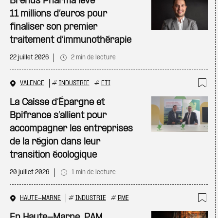
Brenus Pharma lève
11 millions d’euros pour
finaliser son premier
traitement d’immunothérapie
22 juillet 2026
2 min de lecture
VALENCE
#
INDUSTRIE
#
ETI
Ajo
La Caisse d’Épargne et
Bpifrance s’allient pour
accompagner les entreprises
de la région dans leur
transition écologique
20 juillet 2026
1 min de lecture
HAUTE-MARNE
#
INDUSTRIE
#
PME
Ajo
En Haute-Marne, PAM