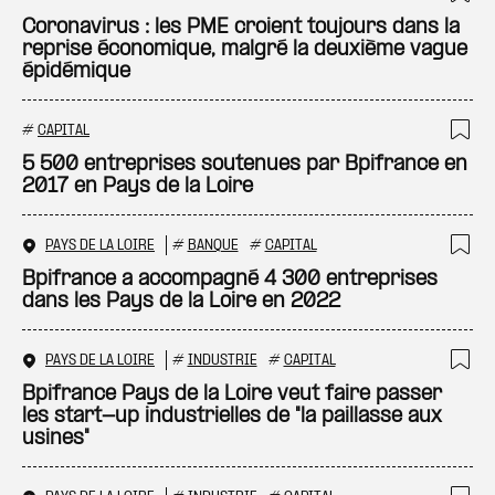
Ajo
Coronavirus : les PME croient toujours dans la
reprise économique, malgré la deuxième vague
épidémique
#
CAPITAL
Ajo
5 500 entreprises soutenues par Bpifrance en
2017 en Pays de la Loire
PAYS DE LA LOIRE
#
BANQUE
#
CAPITAL
Ajo
Bpifrance a accompagné 4 300 entreprises
dans les Pays de la Loire en 2022
PAYS DE LA LOIRE
#
INDUSTRIE
#
CAPITAL
Ajo
Bpifrance Pays de la Loire veut faire passer
les start-up industrielles de "la paillasse aux
usines"