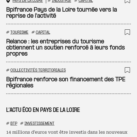
PAYS DE LA LOIRE
#
INDUSTRIE
#
CAPITAL
Ajo
Bpifrance Pays de la Loire tournée vers la
reprise de l'activité
#
TOURISME
#
CAPITAL
Ajo
Relance : les entreprises du tourisme
obtiennent un soutien renforcé à leurs fonds
propres
#
COLLECTIVITÉS TERRITORIALES
Ajo
Bpifrance renforce son financement des TPE
régionales
L’ACTU ÉCO EN PAYS DE LA LOIRE
#
BTP
#
INVESTISSEMENT
14 millions d’euros vont être investis dans les nouveaux