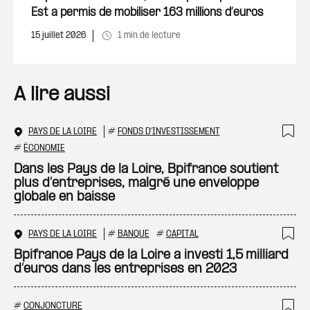
Est a permis de mobiliser 163 millions d’euros
15 juillet 2026
1 min de lecture
A lire aussi
PAYS DE LA LOIRE
#
FONDS D'INVESTISSEMENT
Ajo
#
ÉCONOMIE
Dans les Pays de la Loire, Bpifrance soutient
plus d’entreprises, malgré une enveloppe
globale en baisse
PAYS DE LA LOIRE
#
BANQUE
#
CAPITAL
Ajo
Bpifrance Pays de la Loire a investi 1,5 milliard
d’euros dans les entreprises en 2023
#
CONJONCTURE