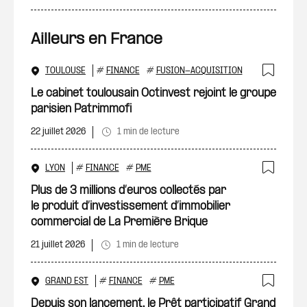
Ailleurs en France
TOULOUSE
#
FINANCE
#
FUSION-ACQUISITION
Ajout
Le cabinet toulousain Octinvest rejoint le groupe
parisien Patrimmofi
22 juillet 2026
1 min de lecture
LYON
#
FINANCE
#
PME
Ajout
Plus de 3 millions d’euros collectés par
le produit d’investissement d’immobilier
commercial de La Première Brique
21 juillet 2026
1 min de lecture
GRAND EST
#
FINANCE
#
PME
Ajout
Depuis son lancement, le Prêt participatif Grand