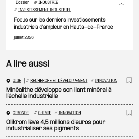
Dossier
#
INDUSTRIE
Ajout
#
INVESTISSEMENT INDUSTRIEL
Focus sur les derniers investissements
industriels d'ampleur en Hauts-de-France
juillet 2026
A lire aussi
OISE
#
RECHERCHE ET DÉVELOPPEMENT
#
INNOVATION
Ajo
Minéalithe développe son liant minéral à
l’échelle industrielle
GIRONDE
#
CHIMIE
#
INNOVATION
Ajo
Olikrom lève 4,5 millions d'euros pour
industrialiser ses pigments