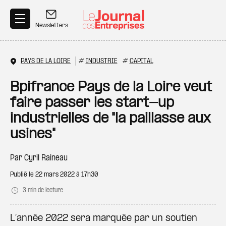
Aller au contenu principal
Newsletters
PAYS DE LA LOIRE
#
INDUSTRIE
#
CAPITAL
Bpifrance Pays de la Loire veut
faire passer les start-up
industrielles de "la paillasse aux
usines"
Par
Cyril Raineau
Publié le
22 mars 2022 à 17h30
3 min de lecture
L’année 2022 sera marquée par un soutien