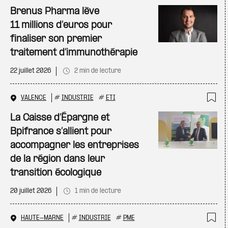
Ajo
Brenus Pharma lève
11 millions d’euros pour
finaliser son premier
traitement d’immunothérapie
22 juillet 2026
2 min de lecture
VALENCE
#
INDUSTRIE
#
ETI
Ajo
La Caisse d’Épargne et
Bpifrance s’allient pour
accompagner les entreprises
de la région dans leur
transition écologique
20 juillet 2026
1 min de lecture
HAUTE-MARNE
#
INDUSTRIE
#
PME