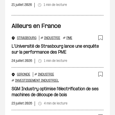
21 juillet 2026
1 min de lecture
Ailleurs en France
STRASBOURG
#
INDUSTRIE
#
PME
Ajout
L'Université de Strasbourg lance une enquête
sur la performance des PME
24 juillet 2026
1 min de lecture
GIRONDE
#
INDUSTRIE
Ajout
#
INVESTISSEMENT INDUSTRIEL
SGM Industry optimise l’électrification de ses
machines de découpe de bois
23 juillet 2026
4 min de lecture