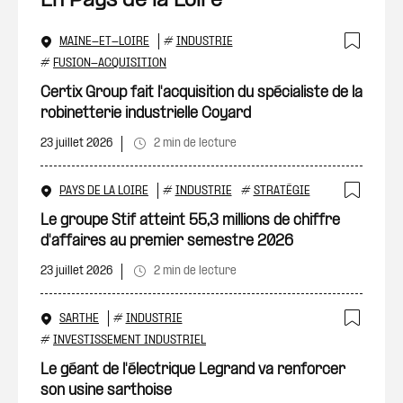
En Pays de la Loire
MAINE-ET-LOIRE
#
INDUSTRIE
Ajout
#
FUSION-ACQUISITION
Certix Group fait l'acquisition du spécialiste de la
robinetterie industrielle Coyard
23 juillet 2026
2 min de lecture
PAYS DE LA LOIRE
#
INDUSTRIE
#
STRATÉGIE
Ajout
Le groupe Stif atteint 55,3 millions de chiffre
d'affaires au premier semestre 2026
23 juillet 2026
2 min de lecture
SARTHE
#
INDUSTRIE
Ajout
#
INVESTISSEMENT INDUSTRIEL
Le géant de l'électrique Legrand va renforcer
son usine sarthoise