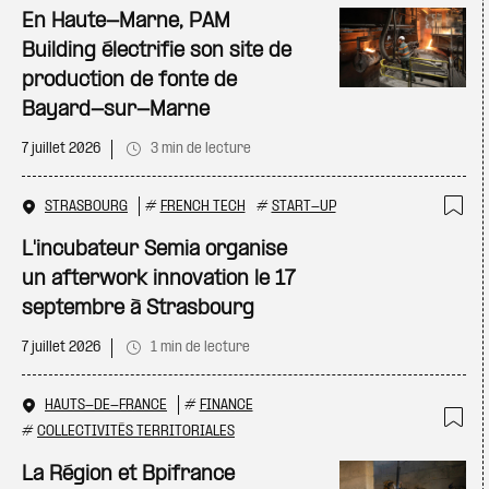
Ajo
En Haute-Marne, PAM
Building électrifie son site de
production de fonte de
Bayard-sur-Marne
7 juillet 2026
3 min de lecture
STRASBOURG
#
FRENCH TECH
#
START-UP
Ajo
L'incubateur Semia organise
un afterwork innovation le 17
septembre à Strasbourg
7 juillet 2026
1 min de lecture
HAUTS-DE-FRANCE
#
FINANCE
#
COLLECTIVITÉS TERRITORIALES
Ajo
La Région et Bpifrance