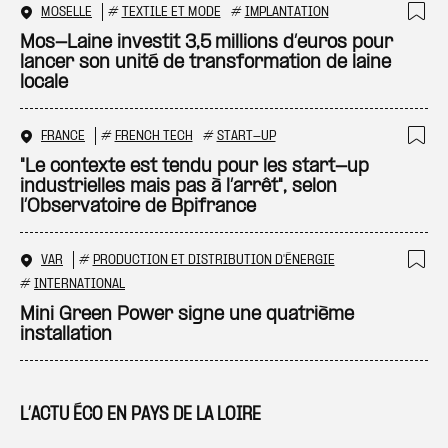
MOSELLE
#
TEXTILE ET MODE
#
IMPLANTATION
Ajo
Mos-Laine investit 3,5 millions d’euros pour
lancer son unité de transformation de laine
locale
FRANCE
#
FRENCH TECH
#
START-UP
Ajo
"Le contexte est tendu pour les start-up
industrielles mais pas à l’arrêt", selon
l’Observatoire de Bpifrance
VAR
#
PRODUCTION ET DISTRIBUTION D'ÉNERGIE
Ajo
#
INTERNATIONAL
Mini Green Power signe une quatrième
installation
L’ACTU ÉCO EN PAYS DE LA LOIRE