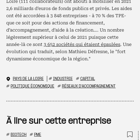
Loire (111 collaborateurs) ont abouti à mobiliser en 2021
2,6 milliards d’euros de fonds publics et privés. Les aides
ont été accordées à 3 848 entreprises - à 70 % des TPE-
que ce soit pour des actions de financement,
d’accompagnement, d’aide à la création…. Un nombre
légèrement supérieur à celui de 2021 puisque cette
année-là ce sont
3 652 sociétés qui étaient épaulées
. Une
évolution qui traduit, selon Mathieu Défresne, le "fort
dynamisme économique de la région."
PAYS DE LA LOIRE
#
INDUSTRIE
#
CAPITAL
#
POLITIQUE ÉCONOMIQUE
#
RÉSEAUX D'ACCOMPAGNEMENT
À lire sur cette entreprise
#
BIOTECH
#
PME