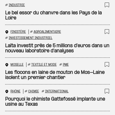
#
INDUSTRIE
Ajo
Le bel essor du chanvre dans les Pays de la
Loire
FINISTÈRE
#
AGROALIMENTAIRE
Ajo
#
INVESTISSEMENT INDUSTRIEL
Laïta investit près de 5 millions d’euros dans un
nouveau laboratoire d’analyses
MOSELLE
#
TEXTILE ET MODE
#
PME
Ajo
Les flocons en laine de mouton de Mos-Laine
isolent un premier chantier
RHÔNE
#
CHIMIE
#
INTERNATIONAL
Ajo
Pourquoi le chimiste Gattefossé implante une
usine au Texas