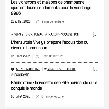
Ajout
Les vignerons et maisons de champagne
ajustent leurs rendements pour la vendange
2026
23 juillet 2026
2 min de lecture
#
VINS ET SPIRITUEUX
#
FUSION-ACQUISITION
Ajout
L’héraultais Vivelys prépare l’acquisition du
girondin Lamouroux
16 juillet 2026
1 min de lecture
SEINE-MARITIME
#
VINS ET SPIRITUEUX
Ajout
#
ÉCONOMIE
Bénédictine : la recette secrète normande qui a
conquis le monde
16 juillet 2026
8 min de lecture