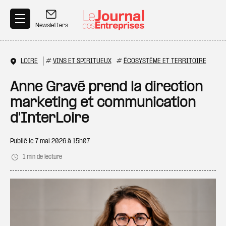
Aller au contenu principal
Newsletters
LOIRE
#
VINS ET SPIRITUEUX
#
ÉCOSYSTÈME ET TERRITOIRE
Anne Gravé prend la direction
marketing et communication
d'InterLoire
Publié le
7 mai 2026 à 15h07
1 min de lecture