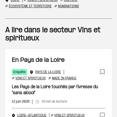
LOIRE
#
VINS ET SPIRITUEUX
#
CULTURE
#
ÉCOSYSTÈME ET TERRITOIRE
#
NOMINATIONS
A lire dans le secteur Vins et
spiritueux
En Pays de la Loire
Enquête
PAYS DE LA LOIRE
Ajout
#
VINS ET SPIRITUEUX
#
MADE IN FRANCE
Les Pays de la Loire touchés par l’ivresse du
"sans alcool"
12 juin 2026
16 min de lecture
LOIRE-ATLANTIQUE
#
VINS ET SPIRITUEUX