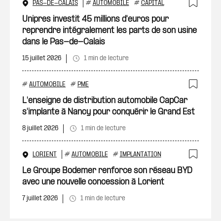
PAS-DE-CALAIS
#
AUTOMOBILE
#
CAPITAL
Ajout
Unipres investit 45 millions d'euros pour
reprendre intégralement les parts de son usine
dans le Pas-de-Calais
15 juillet 2026
1 min de lecture
#
AUTOMOBILE
#
PME
Ajout
L'enseigne de distribution automobile CapCar
s'implante à Nancy pour conquérir le Grand Est
8 juillet 2026
1 min de lecture
LORIENT
#
AUTOMOBILE
#
IMPLANTATION
Ajout
Le Groupe Bodemer renforce son réseau BYD
avec une nouvelle concession à Lorient
7 juillet 2026
1 min de lecture