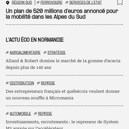
RÉGION SUD
#
FERROVIAIRE
#
SERVICES DE L'ETAT
Ajo
Un plan de 520 millions d'euros annoncé pour
la mobilité dans les Alpes du Sud
L’ACTU ÉCO EN NORMANDIE
#
AGROALIMENTAIRE
#
STRATÉGIE
Alland & Robert domine le marché de la gomme d’acacia
depuis plus de 140 ans
#
DISTRIBUTION
#
REPRISE
Des entrepreneurs français et québécois veulent donner
un nouveau souffle à Micromania
#
AUTOMOBILE
#
REPRISE
Investissements, recrutements : le repreneur de System
M3 appuie sur l’accélérateur