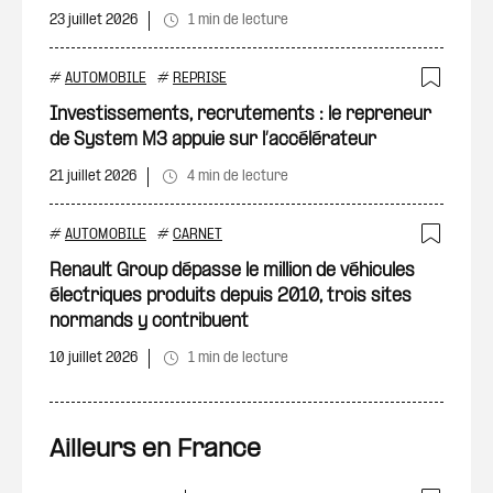
23 juillet 2026
1 min de lecture
#
AUTOMOBILE
#
REPRISE
Ajout
Investissements, recrutements : le repreneur
de System M3 appuie sur l’accélérateur
21 juillet 2026
4 min de lecture
#
AUTOMOBILE
#
CARNET
Ajout
Renault Group dépasse le million de véhicules
électriques produits depuis 2010, trois sites
normands y contribuent
10 juillet 2026
1 min de lecture
Ailleurs en France