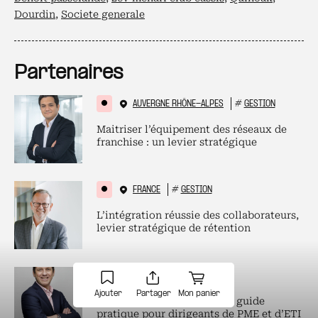
Dourdin
,
Societe generale
Partenaires
AUVERGNE RHÔNE-ALPES
#
GESTION
Maitriser l’équipement des réseaux de
franchise : un levier stratégique
FRANCE
#
GESTION
L’intégration réussie des collaborateurs,
levier stratégique de rétention
GRAND EST
#
GESTION
Ajouter
Partager
Mon panier
Labels et plateformes RSE : guide
pratique pour dirigeants de PME et d’ETI