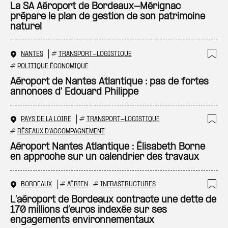
Ajo
La SA Aéroport de Bordeaux-Mérignac
prépare le plan de gestion de son patrimoine
naturel
NANTES
#
TRANSPORT-LOGISTIQUE
Ajo
#
POLITIQUE ÉCONOMIQUE
Aéroport de Nantes Atlantique : pas de fortes
annonces d' Edouard Philippe
PAYS DE LA LOIRE
#
TRANSPORT-LOGISTIQUE
Ajo
#
RÉSEAUX D'ACCOMPAGNEMENT
Aéroport Nantes Atlantique : Élisabeth Borne
en approche sur un calendrier des travaux
BORDEAUX
#
AÉRIEN
#
INFRASTRUCTURES
Ajo
L’aéroport de Bordeaux contracte une dette de
170 millions d’euros indexée sur ses
engagements environnementaux