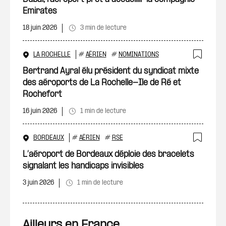
Emirates
18 juin 2026
3 min de lecture
LA ROCHELLE
#
AÉRIEN
#
NOMINATIONS
Ajout
Bertrand Ayral élu président du syndicat mixte
des aéroports de La Rochelle-Ile de Ré et
Rochefort
16 juin 2026
1 min de lecture
BORDEAUX
#
AÉRIEN
#
RSE
Ajout
L’aéroport de Bordeaux déploie des bracelets
signalant les handicaps invisibles
3 juin 2026
1 min de lecture
Ailleurs en France