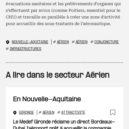
évacuations sanitaires et les prélèvements d’organes qui
s’effectuent par avion (comme Poitiers, essentiel pour le
CHU) et travaille en parallèle à créer une zone d’activité
pour accueillir des sous-traitants de l’aéronautique.
NOUVELLE-AQUITAINE
#
AÉRIEN
#
AÉRIEN
#
CONJONCTURE
#
INFRASTRUCTURES
A lire dans le secteur Aérien
En Nouvelle-Aquitaine
GIRONDE
#
AÉRIEN
#
ATTRACTIVITÉ
Ajout
Le Medef Gironde réclame un direct Bordeaux-
Dubaï, l’aéroport prêt à accueillir la compagnie