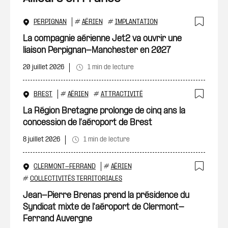
PERPIGNAN
#
AÉRIEN
#
IMPLANTATION
Ajout
La compagnie aérienne Jet2 va ouvrir une
liaison Perpignan-Manchester en 2027
20 juillet 2026
1 min de lecture
BREST
#
AÉRIEN
#
ATTRACTIVITÉ
Ajout
La Région Bretagne prolonge de cinq ans la
concession de l’aéroport de Brest
8 juillet 2026
1 min de lecture
CLERMONT-FERRAND
#
AÉRIEN
Ajout
#
COLLECTIVITÉS TERRITORIALES
Jean-Pierre Brenas prend la présidence du
Syndicat mixte de l'aéroport de Clermont-
Ferrand Auvergne