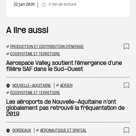
22 juin 2026
2 min de lecture
A lire aussi
#
PRODUCTION ET DISTRIBUTION D'ÉNERGIE
Ajo
#
ÉCOSYSTÈME ET TERRITOIRE
Aerospace Valley soutient l’émergence d’une
filière SAF dans le Sud-Ouest
NOUVELLE-AQUITAINE
#
AÉRIEN
Ajo
#
ÉCOSYSTÈME ET TERRITOIRE
Les aéroports de Nouvelle-Aquitaine n’ont
globalement pas retrouvé la fréquentation de
2019
BORDEAUX
#
AÉRONAUTIQUE ET SPATIAL