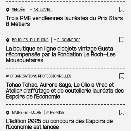
VENDÉE
#
ARTISANAT
Ajo
Trois PME vendéennes lauréates du Prix Stars
& Métiers
BOUCHES-DU-RHÔNE
#
E-COMMERCE
Ajo
La boutique en ligne d'objets vintage Gusta
récompensée par la Fondation Le Roch-Les
Mousquetaires
#
ORGANISATIONS PROFESSIONNELLES
Ajo
Tchao Tchao, Aurore Says, Le Clic à Vrac et
Atelier d'affûtage et de coutellerie lauréats des
Espoirs de l'Economie
MAINE-ET-LOIRE
#
REPRISE
Ajo
L'édition 2025 du concours des Espoirs de
l'Economie est lancée