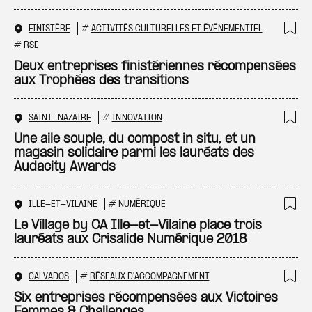
FINISTÈRE
#
ACTIVITÉS CULTURELLES ET ÉVÉNEMENTIEL
Ajo
#
RSE
Deux entreprises finistériennes récompensées
aux Trophées des transitions
SAINT-NAZAIRE
#
INNOVATION
Ajo
Une aile souple, du compost in situ, et un
magasin solidaire parmi les lauréats des
Audacity Awards
ILLE-ET-VILAINE
#
NUMÉRIQUE
Ajo
Le Village by CA Ille-et-Vilaine place trois
lauréats aux Crisalide Numérique 2018
CALVADOS
#
RÉSEAUX D'ACCOMPAGNEMENT
Ajo
Six entreprises récompensées aux Victoires