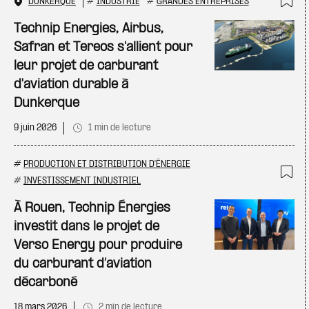
DUNKERQUE
#
INDUSTRIE
#
GRANDES ENTREPRISES
Ajo
Technip Energies, Airbus,
Safran et Tereos s'allient pour
leur projet de carburant
d'aviation durable à
Dunkerque
9 juin 2026
1 min de lecture
#
PRODUCTION ET DISTRIBUTION D'ÉNERGIE
#
INVESTISSEMENT INDUSTRIEL
Ajo
À Rouen, Technip Énergies
investit dans le projet de
Verso Energy pour produire
du carburant d’aviation
décarboné
18 mars 2026
2 min de lecture