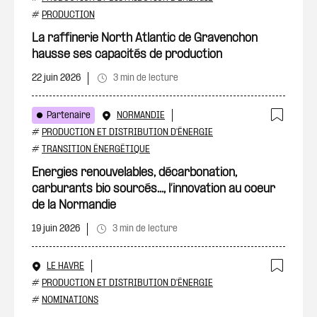
Ajout
#
PRODUCTION
La raffinerie North Atlantic de Gravenchon
hausse ses capacités de production
22 juin 2026
3 min de lecture
Partenaire
NORMANDIE
Ajout
#
PRODUCTION ET DISTRIBUTION D'ÉNERGIE
#
TRANSITION ÉNERGÉTIQUE
Energies renouvelables, décarbonation,
carburants bio sourcés..., l’innovation au coeur
de la Normandie
19 juin 2026
3 min de lecture
LE HAVRE
Ajout
#
PRODUCTION ET DISTRIBUTION D'ÉNERGIE
#
NOMINATIONS