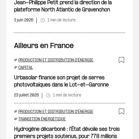
Jean-Philippe Petit prend la direction de la
plateforme North Atlantic de Gravenchon
3 juin 2026
1 min de lecture
Ailleurs en France
#
PRODUCTION ET DISTRIBUTION D'ÉNERGIE
Ajout
#
CAPITAL
Urbasolar finance son projet de serres
photovoltaïques dans le Lot-et-Garonne
23 juillet 2026
1 min de lecture
#
PRODUCTION ET DISTRIBUTION D'ÉNERGIE
Ajout
#
TRANSITION ÉNERGÉTIQUE
Hydrogène décarboné : l’État dévoile ses trois
premiers projets soutenus, pour 778 millions