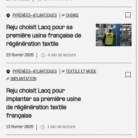
PYRÉNÉES-ATLANTIQUES
#
CHIMIE
Ajo
Reju choisit Lacq pour sa
première usine française de
régénération textile
23 février 2026
4 min de lecture
PYRÉNÉES-ATLANTIQUES
#
TEXTILE ET MODE
#
IMPLANTATION
Ajo
Reju choisit Lacq pour
implanter sa première usine
de régénération textile
française
13 février 2026
1 min de lecture