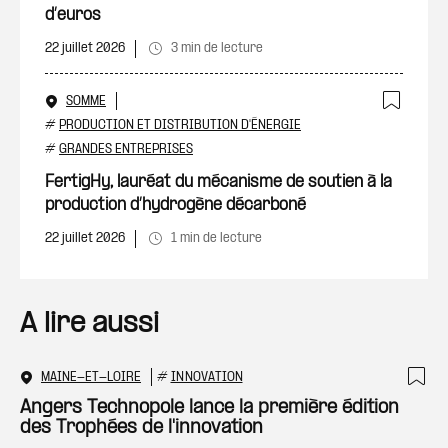
d’euros
22 juillet 2026
3 min de lecture
SOMME
Ajout
#
PRODUCTION ET DISTRIBUTION D'ÉNERGIE
#
GRANDES ENTREPRISES
FertigHy, lauréat du mécanisme de soutien à la
production d’hydrogène décarboné
22 juillet 2026
1 min de lecture
A lire aussi
MAINE-ET-LOIRE
#
INNOVATION
Ajo
Angers Technopole lance la première édition
des Trophées de l'innovation