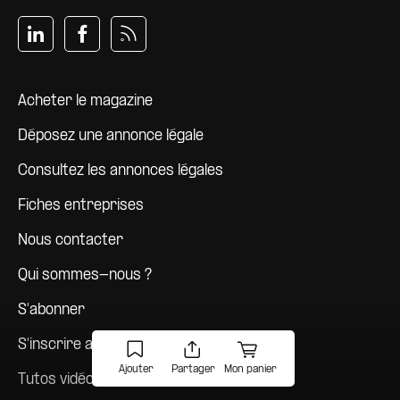
Pied de page
Acheter le magazine
Déposez une annonce légale
Consultez les annonces légales
Fiches entreprises
Nous contacter
Qui sommes-nous ?
S'abonner
S'inscrire aux newsletters
Ajouter
Partager
Mon panier
Tutos vidéos