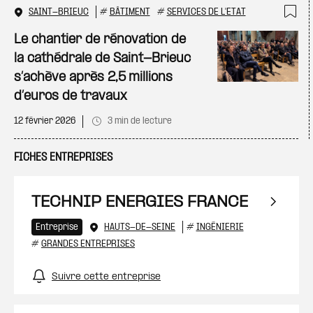
SAINT-BRIEUC
#
BÂTIMENT
#
SERVICES DE L'ETAT
Ajo
Le chantier de rénovation de
la cathédrale de Saint-Brieuc
s’achève après 2,5 millions
d’euros de travaux
12 février 2026
3 min de lecture
FICHES ENTREPRISES
TECHNIP ENERGIES FRANCE
Entreprise
HAUTS-DE-SEINE
#
INGÉNIERIE
#
GRANDES ENTREPRISES
Suivre cette entreprise