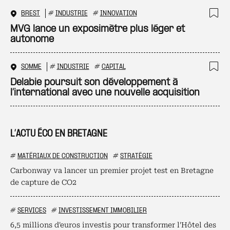
BREST
#
INDUSTRIE
#
INNOVATION
Ajo
MVG lance un exposimètre plus léger et
autonome
SOMME
#
INDUSTRIE
#
CAPITAL
Ajo
Delabie poursuit son développement à
l’international avec une nouvelle acquisition
L’ACTU ÉCO EN BRETAGNE
#
MATÉRIAUX DE CONSTRUCTION
#
STRATÉGIE
Carbonway va lancer un premier projet test en Bretagne
de capture de CO2
#
SERVICES
#
INVESTISSEMENT IMMOBILIER
6,5 millions d'euros investis pour transformer l'Hôtel des