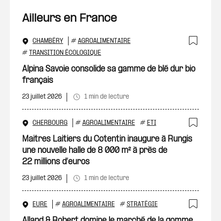
Ailleurs en France
CHAMBÉRY
#
AGROALIMENTAIRE
Ajout
#
TRANSITION ÉCOLOGIQUE
Alpina Savoie consolide sa gamme de blé dur bio
français
23 juillet 2026
1 min de lecture
CHERBOURG
#
AGROALIMENTAIRE
#
ETI
Ajout
Maitres Laitiers du Cotentin inaugure à Rungis
une nouvelle halle de 8 000 m² à près de
22 millions d’euros
23 juillet 2026
1 min de lecture
EURE
#
AGROALIMENTAIRE
#
STRATÉGIE
Ajout
Alland & Robert domine le marché de la gomme