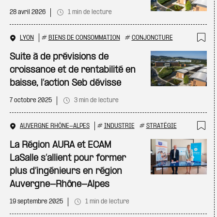
28 avril 2026
1 min de lecture
LYON
#
BIENS DE CONSOMMATION
#
CONJONCTURE
Ajo
Suite à de prévisions de
croissance et de rentabilité en
baisse, l’action Seb dévisse
7 octobre 2025
3 min de lecture
AUVERGNE RHÔNE-ALPES
#
INDUSTRIE
#
STRATÉGIE
Ajo
La Région AURA et ECAM
LaSalle s’allient pour former
plus d’ingénieurs en région
Auvergne-Rhône-Alpes
19 septembre 2025
1 min de lecture