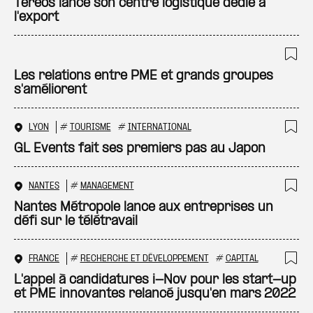
Ajo
Tereos lance son centre logistique dédié à
l'export
Ajo
Les relations entre PME et grands groupes
s'améliorent
LYON
#
TOURISME
#
INTERNATIONAL
Ajo
GL Events fait ses premiers pas au Japon
NANTES
#
MANAGEMENT
Ajo
Nantes Métropole lance aux entreprises un
défi sur le télétravail
FRANCE
#
RECHERCHE ET DÉVELOPPEMENT
#
CAPITAL
Ajo
L'appel à candidatures i-Nov pour les start-up
et PME innovantes relancé jusqu'en mars 2022