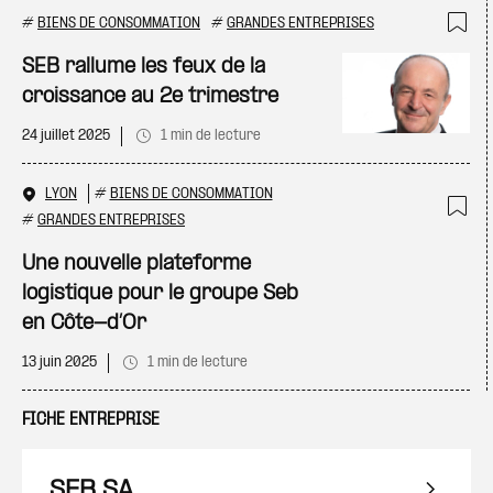
#
BIENS DE CONSOMMATION
#
GRANDES ENTREPRISES
Ajo
SEB rallume les feux de la
croissance au 2e trimestre
24 juillet 2025
1 min de lecture
LYON
#
BIENS DE CONSOMMATION
#
GRANDES ENTREPRISES
Ajo
Une nouvelle plateforme
logistique pour le groupe Seb
en Côte-d’Or
13 juin 2025
1 min de lecture
FICHE ENTREPRISE
SEB SA