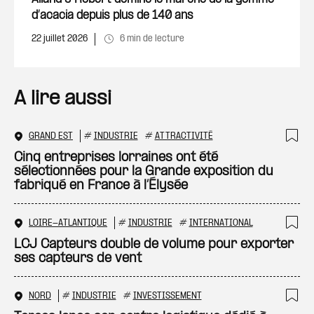
d’acacia depuis plus de 140 ans
22 juillet 2026
6 min de lecture
A lire aussi
GRAND EST
#
INDUSTRIE
#
ATTRACTIVITÉ
Ajo
Cinq entreprises lorraines ont été
sélectionnées pour la Grande exposition du
fabriqué en France à l’Élysée
LOIRE-ATLANTIQUE
#
INDUSTRIE
#
INTERNATIONAL
Ajo
LCJ Capteurs double de volume pour exporter
ses capteurs de vent
NORD
#
INDUSTRIE
#
INVESTISSEMENT