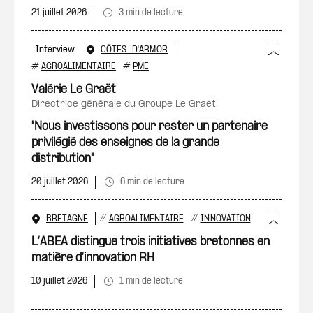
21 juillet 2026
3 min de lecture
Interview
CÔTES-D'ARMOR
Ajout
#
AGROALIMENTAIRE
#
PME
Valérie Le Graët
directrice générale du Groupe Le Graët
"Nous investissons pour rester un partenaire
privilégié des enseignes de la grande
distribution"
20 juillet 2026
6 min de lecture
BRETAGNE
#
AGROALIMENTAIRE
#
INNOVATION
Ajout
L’ABEA distingue trois initiatives bretonnes en
matière d’innovation RH
10 juillet 2026
1 min de lecture