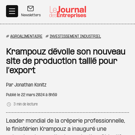
Aller au contenu principal
Newsletters
#
AGROALIMENTAIRE
#
INVESTISSEMENT INDUSTRIEL
Krampouz dévoile son nouveau
site de production taillé pour
l’export
Par
Jonathan Konitz
Publié le
22 mars 2024 à 8h59
3 min de lecture
Leader mondial de la crêperie professionnelle,
le finistérien Krampouz a inauguré une