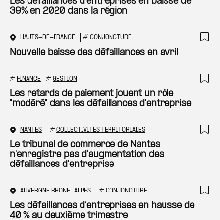
Ajo
Les défaillances d'entreprises en baisse de
39% en 2020 dans la région
HAUTS-DE-FRANCE
#
CONJONCTURE
Ajo
Nouvelle baisse des défaillances en avril
#
FINANCE
#
GESTION
Ajo
Les retards de paiement jouent un rôle
"modéré" dans les défaillances d'entreprise
NANTES
#
COLLECTIVITÉS TERRITORIALES
Ajo
Le tribunal de commerce de Nantes
n'enregistre pas d'augmentation des
défaillances d'entreprise
AUVERGNE RHÔNE-ALPES
#
CONJONCTURE
Ajo
Les défaillances d’entreprises en hausse de
40 % au deuxième trimestre