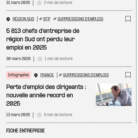
31 mars 2026
2 min de lecture
RÉGION SUD
#
BTP
#
SUPPRESSIONS D'EMPLOIS
Ajo
5 813 chefs d’entreprise de
région Sud ont perdu leur
emploi en 2025
30 mars 2026
1 min de lecture
Infographie
FRANCE
#
SUPPRESSIONS D'EMPLOIS
Ajo
Perte d’emploi des dirigeants :
nouvelle année record en
2025
13 mars 2026
5 min de lecture
FICHE ENTREPRISE