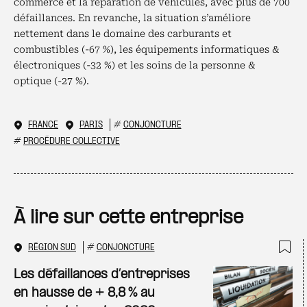
commerce et la réparation de véhicules, avec plus de 700
défaillances. En revanche, la situation s’améliore
nettement dans le domaine des carburants et
combustibles (-67 %), les équipements informatiques &
électroniques (-32 %) et les soins de la personne &
optique (-27 %).
FRANCE
PARIS
#
CONJONCTURE
#
PROCÉDURE COLLECTIVE
À lire sur cette entreprise
RÉGION SUD
#
CONJONCTURE
Ajo
Les défaillances d’entreprises
en hausse de + 8,8 % au