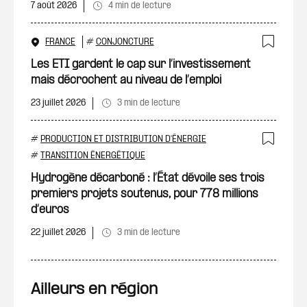
7 août 2026
4 min de lecture
FRANCE
#
CONJONCTURE
Ajout
Les ETI gardent le cap sur l’investissement
mais décrochent au niveau de l’emploi
23 juillet 2026
3 min de lecture
#
PRODUCTION ET DISTRIBUTION D'ÉNERGIE
Ajout
#
TRANSITION ÉNERGÉTIQUE
Hydrogène décarboné : l’État dévoile ses trois
premiers projets soutenus, pour 778 millions
d’euros
22 juillet 2026
3 min de lecture
Ailleurs en région