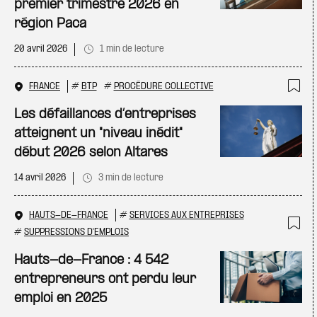
premier trimestre 2026 en
région Paca
20 avril 2026
1 min de lecture
FRANCE
#
BTP
#
PROCÉDURE COLLECTIVE
Ajo
Les défaillances d’entreprises
atteignent un "niveau inédit"
début 2026 selon Altares
14 avril 2026
3 min de lecture
HAUTS-DE-FRANCE
#
SERVICES AUX ENTREPRISES
#
SUPPRESSIONS D'EMPLOIS
Ajo
Hauts-de-France : 4 542
entrepreneurs ont perdu leur
emploi en 2025