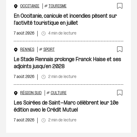
OCCITANIE
#
TOURISME
Ajout
En Occitanie, canicule et incendies pèsent sur
l’activité touristique en juillet
7 août 2026
4 min de lecture
RENNES
#
SPORT
Ajout
Le Stade Rennais prolonge Franck Haise et ses
adjoints jusqu’en 2028
7 août 2026
2 min de lecture
RÉGION SUD
#
CULTURE
Ajout
Les Soirées de Saint-Marc célèbrent leur 10e
édition avec le Crédit Mutuel
7 août 2026
2 min de lecture