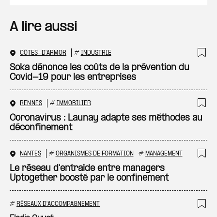
A lire aussi
CÔTES-D'ARMOR
#
INDUSTRIE
Ajo
Soka dénonce les coûts de la prévention du
Covid-19 pour les entreprises
RENNES
#
IMMOBILIER
Ajo
Coronavirus : Launay adapte ses méthodes au
déconfinement
NANTES
#
ORGANISMES DE FORMATION
#
MANAGEMENT
Ajo
Le réseau d’entraide entre managers
Uptogether boosté par le confinement
#
RÉSEAUX D'ACCOMPAGNEMENT