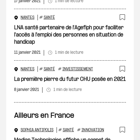
17 janvier 2021
1 min de lecture
NANTES
#
SANTÉ
Ajout
LNA santé partenaire de l'Agefiph pour faciliter
l'accès à l'emploi des personnes en situation de
handicap
11 janvier 2021
1 min de lecture
NANTES
#
SANTÉ
#
INVESTISSEMENT
Ajout
La première pierre du futur CHU posée en 2021
8 janvier 2021
1 min de lecture
Ailleurs en France
SOPHIA ANTIPOLIS
#
SANTÉ
#
INNOVATION
Ajout