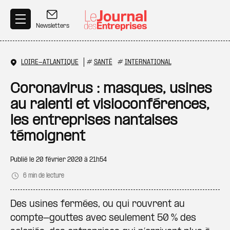
Aller au contenu principal
Newsletters
LOIRE-ATLANTIQUE
#
SANTÉ
#
INTERNATIONAL
Coronavirus : masques, usines
au ralenti et visioconférences,
les entreprises nantaises
témoignent
Publié le
20 février 2020 à 21h54
6 min de lecture
Des usines fermées, ou qui rouvrent au
compte-gouttes avec seulement 50 % des