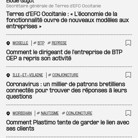
Ajo
Elodie Guyot
secrétaire générale de Terres d'EFC Occitanie
Terres d'EFC Occitanie : « L'économie de la
fonctionnalité ouvre de nouveaux modèles aux
entreprises »
MOSELLE
#
BTP
#
REPRISE
Ajo
Comment le dirigeant de l'entreprise de BTP
CEP a repris son activité
ILLE-ET-VILAINE
#
CONJONCTURE
Ajo
Coronavirus : un millier de patrons bretilliens
connectés pour trouver des réponses à leurs
questions
MORBIHAN
#
NAUTISME
#
CONJONCTURE
Ajo
Comment Plastimo tente de garder le lien avec
ses clients