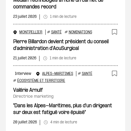
Median Technologies affiche un carnet de
commandes record
23 juillet 2026
1 min de lecture
MONTPELLIER
#
SANTÉ
#
NOMINATIONS
Ajout
Pierre Billardon devient président du conseil
d’administration d’AcuSurgical
21 juillet 2026
1 min de lecture
Interview
ALPES-MARITIMES
#
SANTÉ
Ajout
#
ÉCOSYSTÈME ET TERRITOIRE
Valérie Arnulf
directrice marketing
"Dans les Alpes-Maritimes, plus d’un dirigeant
sur deux est fatigué voire épuisé"
20 juillet 2026
4 min de lecture