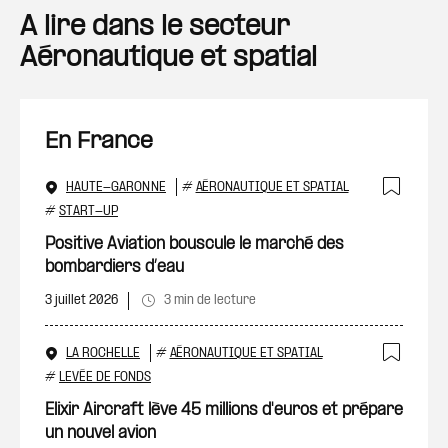
A lire dans le secteur
Aéronautique et spatial
En France
HAUTE-GARONNE
#
AÉRONAUTIQUE ET SPATIAL
Ajout
#
START-UP
Positive Aviation bouscule le marché des
bombardiers d’eau
3 juillet 2026
3 min de lecture
LA ROCHELLE
#
AÉRONAUTIQUE ET SPATIAL
Ajout
#
LEVÉE DE FONDS
Elixir Aircraft lève 45 millions d'euros et prépare
un nouvel avion