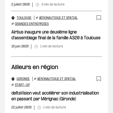
2 juillet 2026
4 min de lecture
TOULOUSE
#
AÉRONAUTIQUE ET SPATIAL
Ajout
#
GRANDES ENTREPRISES
Airbus inaugure une deuxième ligne
d’assemblage final de la famille A320 à Toulouse
16 juin 2026
1 min de lecture
Ailleurs en région
GIRONDE
#
AÉRONAUTIQUE ET SPATIAL
Ajout
#
START-UP
deltaVision veut accélérer son industrialisation
en passant par Mérignac (Gironde)
22 juillet 2026
1 min de lecture