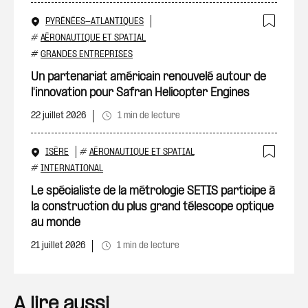
PYRÉNÉES-ATLANTIQUES
Ajout
#
AÉRONAUTIQUE ET SPATIAL
#
GRANDES ENTREPRISES
Un partenariat américain renouvelé autour de
l'innovation pour Safran Helicopter Engines
22 juillet 2026
1 min de lecture
ISÈRE
#
AÉRONAUTIQUE ET SPATIAL
Ajout
#
INTERNATIONAL
Le spécialiste de la métrologie SETIS participe à
la construction du plus grand télescope optique
au monde
21 juillet 2026
1 min de lecture
A lire aussi