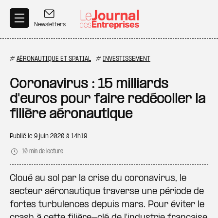
Aller au contenu principal
Newsletters
#
AÉRONAUTIQUE ET SPATIAL
#
INVESTISSEMENT
Coronavirus : 15 milliards
d'euros pour faire redécoller la
filière aéronautique
Publié le
9 juin 2020 à 14h19
10 min de lecture
Cloué au sol par la crise du coronavirus, le
secteur aéronautique traverse une période de
fortes turbulences depuis mars. Pour éviter le