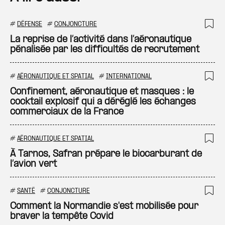
#
DÉFENSE
#
CONJONCTURE
Ajo
La reprise de l’activité dans l’aéronautique
pénalisée par les difficultés de recrutement
#
AÉRONAUTIQUE ET SPATIAL
#
INTERNATIONAL
Ajo
Confinement, aéronautique et masques : le
cocktail explosif qui a déréglé les échanges
commerciaux de la France
#
AÉRONAUTIQUE ET SPATIAL
Ajo
À Tarnos, Safran prépare le biocarburant de
l’avion vert
#
SANTÉ
#
CONJONCTURE
Ajo
Comment la Normandie s'est mobilisée pour
braver la tempête Covid