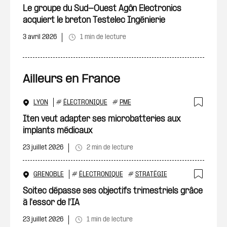
Ajout
Le groupe du Sud-Ouest Agôn Electronics
acquiert le breton Testelec Ingénierie
3 avril 2026
1 min de lecture
Ailleurs en France
LYON
#
ÉLECTRONIQUE
#
PME
Ajout
Iten veut adapter ses microbatteries aux
implants médicaux
23 juillet 2026
2 min de lecture
GRENOBLE
#
ÉLECTRONIQUE
#
STRATÉGIE
Ajout
Soitec dépasse ses objectifs trimestriels grâce
à l'essor de l'IA
23 juillet 2026
1 min de lecture