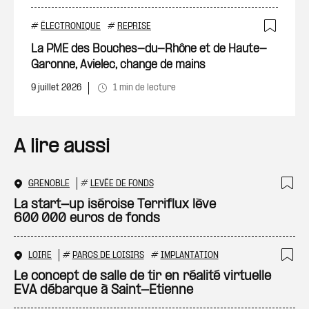
#
ÉLECTRONIQUE
#
REPRISE
Ajout
La PME des Bouches-du-Rhône et de Haute-
Garonne, Avielec, change de mains
9 juillet 2026
1 min de lecture
A lire aussi
GRENOBLE
#
LEVÉE DE FONDS
Ajo
La start-up iséroise Terriflux lève
600 000 euros de fonds
LOIRE
#
PARCS DE LOISIRS
#
IMPLANTATION
Ajo
Le concept de salle de tir en réalité virtuelle
EVA débarque à Saint-Etienne