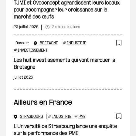
TJMI et Ovoconcept agrandissent leurs locaux
pour accompagner leur croissance sur le
marché des œufs
20 juillet 2026
2 min de lecture
Dossier
BRETAGNE
#
INDUSTRIE
Ajout
#
INVESTISSEMENT
Les huit investissements qui vont marquer la
Bretagne
juillet 2026
Ailleurs en France
STRASBOURG
#
INDUSTRIE
#
PME
Ajout
L'Université de Strasbourg lance une enquête
sur la performance des PME