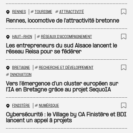
RENNES
#
TOURISME
#
ATTRACTIVITÉ
Ajo
Rennes, locomotive de l'attractivité bretonne
HAUT-RHIN
#
RÉSEAUX D'ACCOMPAGNEMENT
Ajo
Les entrepreneurs du sud Alsace lancent le
réseau Reisa pour se fédérer
BRETAGNE
#
RECHERCHE ET DÉVELOPPEMENT
Ajo
#
INNOVATION
Vers l’émergence d’un cluster européen sur
l’IA en Bretagne grâce au projet SequoIA
FINISTÈRE
#
NUMÉRIQUE
Ajo
Cybersécurité : le Village by CA Finistère et BDI
lancent un appel à projets