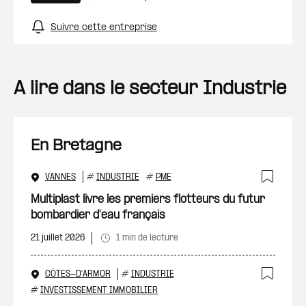
Suivre cette entreprise
A lire dans le secteur Industrie
En Bretagne
VANNES
#
INDUSTRIE
#
PME
Ajout
Multiplast livre les premiers flotteurs du futur
bombardier d'eau français
21 juillet 2026
1 min de lecture
CÔTES-D'ARMOR
#
INDUSTRIE
Ajout
#
INVESTISSEMENT IMMOBILIER