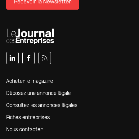
Recevoir la Newsletter
Pied de page
Acheter le magazine
Déposez une annonce légale
Consultez les annonces légales
Fiches entreprises
Nous contacter