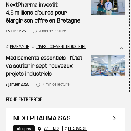
NextPharma investit
4,5 millions d’euros pour
élargir son offre en Bretagne
15 juin 2026
4 min de lecture
#
PHARMACIE
#
INVESTISSEMENT INDUSTRIEL
Ajo
Médicaments essentiels : l’État
va soutenir sept nouveaux
projets industriels
7 janvier 2025
4 min de lecture
FICHE ENTREPRISE
NEXTPHARMA SAS
Entreprise
YVELINES
#
PHARMACIE