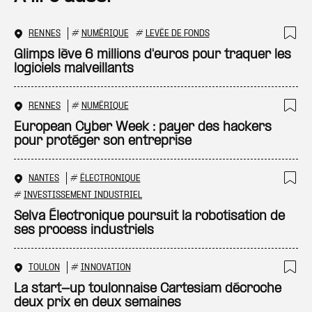
RENNES
#
NUMÉRIQUE
#
LEVÉE DE FONDS
Ajo
Glimps lève 6 millions d'euros pour traquer les
logiciels malveillants
RENNES
#
NUMÉRIQUE
Ajo
European Cyber Week : payer des hackers
pour protéger son entreprise
NANTES
#
ÉLECTRONIQUE
Ajo
#
INVESTISSEMENT INDUSTRIEL
Selva Électronique poursuit la robotisation de
ses process industriels
TOULON
#
INNOVATION
Ajo
La start-up toulonnaise Cartesiam décroche
deux prix en deux semaines