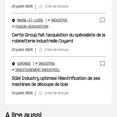
24 juillet 2026
1 min de lecture
MAINE-ET-LOIRE
#
INDUSTRIE
Ajout
#
FUSION-ACQUISITION
Certix Group fait l'acquisition du spécialiste de la
robinetterie industrielle Coyard
23 juillet 2026
2 min de lecture
GIRONDE
#
INDUSTRIE
Ajout
#
INVESTISSEMENT INDUSTRIEL
SGM Industry optimise l’électrification de ses
machines de découpe de bois
23 juillet 2026
4 min de lecture
A lire aussi