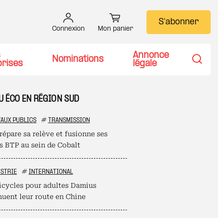
S'abonner
Connexion
Mon panier
s
Annonce
Nominations
prises
légale
Recher
TU ÉCO EN RÉGION SUD
AUX PUBLICS
#
TRANSMISSION
répare sa relève et fusionne ses
es BTP au sein de Cobalt
STRIE
#
INTERNATIONAL
ricycles pour adultes Damius
nuent leur route en Chine