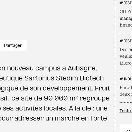
#
DIST
GD Fr
manag
finan
#
DIST
Partager
Des e
veule
Micro
son nouveau campus à Aubagne,
eutique Sartorius Stedim Biotech
#
INDU
égique de son développement. Fruit
Eurod
deux 
sif, ce site de 90 000 m² regroupe
es activités locales. À la clé : une
Toute 
pour adresser un marché en forte