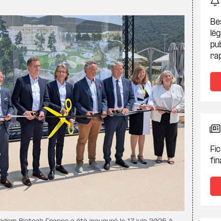
Be
lég
pub
ra
Fic
fin