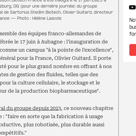
tedom Biotech France a été inauguré le 17 juin 2025 à
burg, DG (pour une dernière journée) du groupe
l de Sartorius Stedim Biotech, Olivier Guitard, directeur
rance — Photo : Hélène Lascols
Not
bu
ensemble des équipes franco-allemandes de
fon
brée le 17 juin à Aubagne : l’inauguration de
 comme un campus "à la pointe de l’excellence",
énéral pour la France, Olivier Guitard. Il porte
nté pour le plus grand nombre en offrant à nos
es de gestion des fluides, telles que des
our la culture cellulaire, le stockage et le
teur de la production biopharmaceutique".
ral du groupe depuis 2023
, ce nouveau chapitre
 : "faire en sorte que la fabrication à usage
roductive, plus robotisée, plus durable aussi
mpétitifs."