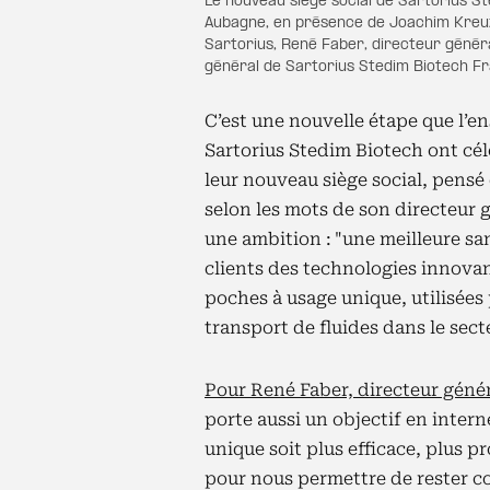
Le nouveau siège social de Sartorius S
Aubagne, en présence de Joachim Kreuz
Sartorius, René Faber, directeur généra
général de Sartorius Stedim Biotech F
C’est une nouvelle étape que l’
Sartorius Stedim Biotech ont célé
leur nouveau siège social, pensé
selon les mots de son directeur g
une ambition : "une meilleure sa
clients des technologies innovant
poches à usage unique, utilisées p
transport de fluides dans le sec
Pour René Faber, directeur géné
porte aussi un objectif en interne
unique soit plus efficace, plus p
pour nous permettre de rester co