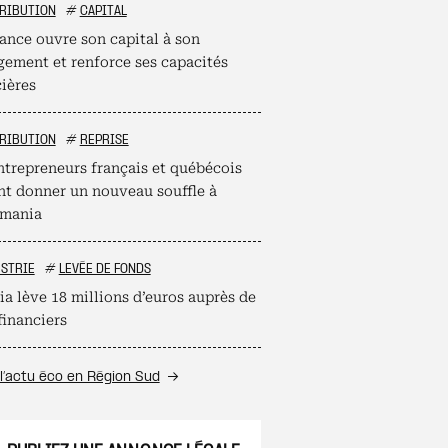
RIBUTION
#
CAPITAL
ance ouvre son capital à son
ement et renforce ses capacités
cières
RIBUTION
#
REPRISE
ntrepreneurs français et québécois
nt donner un nouveau souffle à
mania
STRIE
#
LEVÉE DE FONDS
ia lève 18 millions d’euros auprès de
financiers
l’actu éco en Région Sud