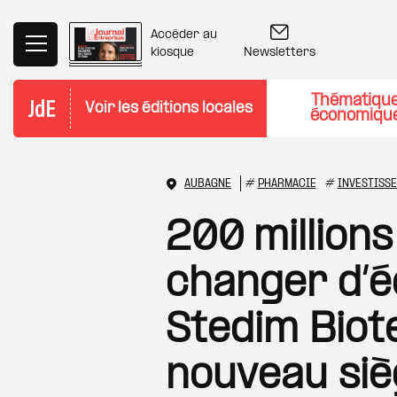
Aller au contenu principal
Accéder au
Newsletters
kiosque
Thématiqu
Voir les éditions locales
économiqu
AUBAGNE
#
PHARMACIE
#
INVESTISS
200 million
changer d’éc
Stedim Biot
nouveau si