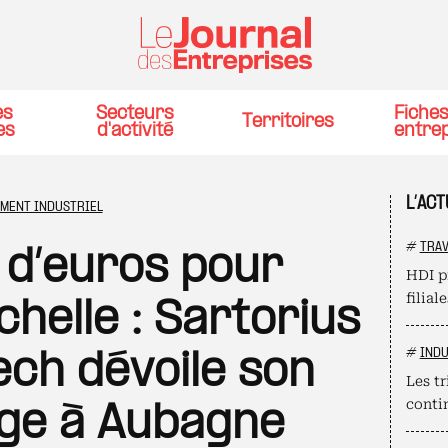
es
Secteurs
Fiche
Territoires
es
d'activité
entre
L’AC
EMENT INDUSTRIEL
#
TRAV
s d’euros pour
HDI p
filial
helle : Sartorius
#
INDU
ech dévoile son
Les t
conti
ège à Aubagne