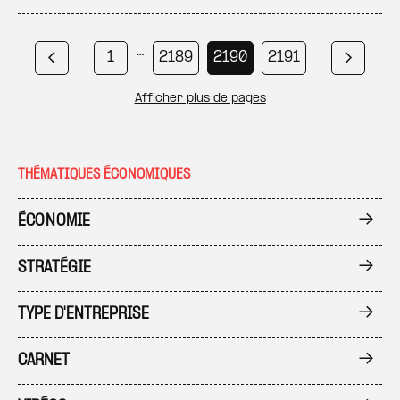
Pagination
…
Page courante
Page
Page
Page
1
2189
2190
2191
Page précédente
Page s
…
Page
Page
Page
Afficher plus de pages
2200
2210
2231
THÉMATIQUES ÉCONOMIQUES
ÉCONOMIE
STRATÉGIE
TYPE D'ENTREPRISE
CARNET