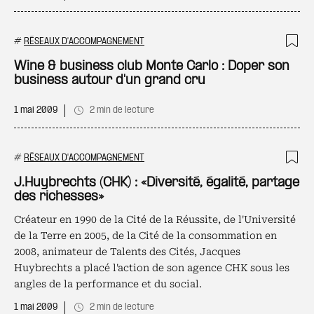
#
RÉSEAUX D'ACCOMPAGNEMENT
Ajo
Wine & business club Monte Carlo : Doper son
business autour d'un grand cru
1 mai 2009
2 min de lecture
#
RÉSEAUX D'ACCOMPAGNEMENT
Ajo
J.Huybrechts (CHK) : «Diversité, égalité, partage
des richesses»
Créateur en 1990 de la Cité de la Réussite, de l'Université
de la Terre en 2005, de la Cité de la consommation en
2008, animateur de Talents des Cités, Jacques
Huybrechts a placé l'action de son agence CHK sous les
angles de la performance et du social.
1 mai 2009
2 min de lecture