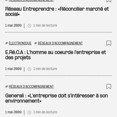
#
RÉSEAUX D'ACCOMPAGNEMENT
Ajo
Réseau Entreprendre : «Réconcilier marché et
social»
1 mai 2009
1 min de lecture
#
ÉLECTRONIQUE
#
RÉSEAUX D'ACCOMPAGNEMENT
Ajo
E.Ré.C.A : L'homme au coeurde l'entreprise et
des projets
1 mai 2009
1 min de lecture
#
RÉSEAUX D'ACCOMPAGNEMENT
Ajo
Generali : «L'entreprise doit s'intéresser à son
environnement»
1 mai 2009
1 min de lecture