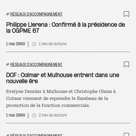
#
RÉSEAUX D'ACCOMPAGNEMENT
Ajo
Philippe Llerena : Confirmé à la présidence de
la CGPME 67
1 mai 2009
1 min de lecture
#
RÉSEAUX D'ACCOMPAGNEMENT
Ajo
DCF : Colmar et Mulhouse entrent dans une
nouvelle ère
Evelyne Dennler à Mulhouse et Christophe Gleiss à
Colmar viennent de reprendre le flambeau de la
promotion de la fonction commerciale.
1 mai 2009
2 min de lecture