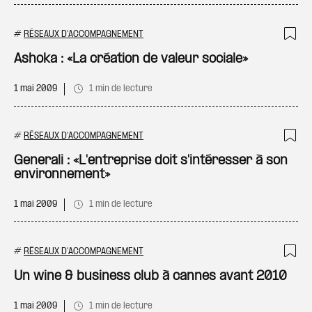
#
RÉSEAUX D'ACCOMPAGNEMENT
Ajo
Ashoka : «La création de valeur sociale»
1 mai 2009
1 min de lecture
#
RÉSEAUX D'ACCOMPAGNEMENT
Ajo
Generali : «L'entreprise doit s'intéresser à son
environnement»
1 mai 2009
1 min de lecture
#
RÉSEAUX D'ACCOMPAGNEMENT
Ajo
Un wine & business club à cannes avant 2010
1 mai 2009
1 min de lecture