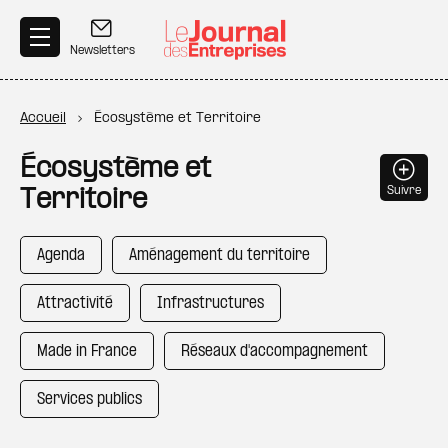
Aller au contenu principal
Newsletters
Fil d'Ariane
Accueil
Écosystème et Territoire
Écosystème et
Suivre
Territoire
Agenda
Aménagement du territoire
Attractivité
Infrastructures
Made in France
Réseaux d'accompagnement
Services publics