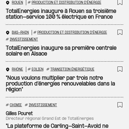
ROUEN
#
PRODUCTION ET DISTRIBUTION D'ÉNERGIE
Ajo
TotalEnergies inaugure à Rouen sa troisième
station-service 100 % électrique en France
BAS-RHIN
#
PRODUCTION ET DISTRIBUTION D'ÉNERGIE
Ajo
#
INVESTISSEMENT
TotalEnergies inaugure sa première centrale
solaire en Alsace
RHÔNE
#
EOLIEN
#
TRANSITION ÉNERGÉTIQUE
Ajo
"Nous voulons multiplier par trois notre
production d’énergies renouvelables dans la
région"
#
CHIMIE
#
INVESTISSEMENT
Ajo
Gilles Pouret
directeur régional Grand Est de TotalEnergies
"La plateforme de Carling-Saint-Avold ne