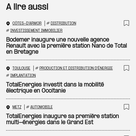
A lire aussi
CÔTES-D'ARMOR
#
DISTRIBUTION
Ajo
#
INVESTISSEMENT IMMOBILIER
Bodemer inaugure une nouvelle agence
Renault avec la première station Nano de Total
en Bretagne
TOULOUSE
#
PRODUCTION ET DISTRIBUTION D'ÉNERGIE
Ajo
#
IMPLANTATION
TotalEnergies investit dans la mobilité
électrique en Occitanie
METZ
#
AUTOMOBILE
Ajo
TotalEnergies inaugure sa première station
multi-énergies dans le Grand Est