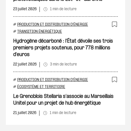
23 juillet 2026
1 min de lecture
#
PRODUCTION ET DISTRIBUTION D'ÉNERGIE
Ajout
#
TRANSITION ÉNERGÉTIQUE
Hydrogène décarboné : l’État dévoile ses trois
premiers projets soutenus, pour 778 millions
d’euros
22 juillet 2026
3 min de lecture
#
PRODUCTION ET DISTRIBUTION D'ÉNERGIE
Ajout
#
ÉCOSYSTÈME ET TERRITOIRE
Le Grenoblois Stellaria s’associe au Marseillais
Unitel pour un projet de hub énergétique
21 juillet 2026
1 min de lecture