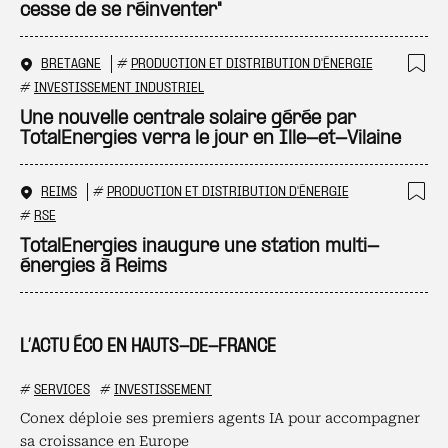
cesse de se réinventer"
BRETAGNE
#
PRODUCTION ET DISTRIBUTION D'ÉNERGIE
Ajo
#
INVESTISSEMENT INDUSTRIEL
Une nouvelle centrale solaire gérée par
TotalEnergies verra le jour en Ille-et-Vilaine
REIMS
#
PRODUCTION ET DISTRIBUTION D'ÉNERGIE
Ajo
#
RSE
TotalEnergies inaugure une station multi-
énergies à Reims
L’ACTU ÉCO EN HAUTS-DE-FRANCE
#
SERVICES
#
INVESTISSEMENT
Conex déploie ses premiers agents IA pour accompagner
sa croissance en Europe