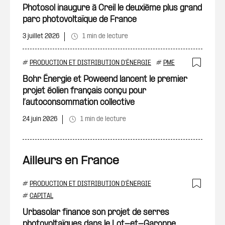
Photosol inaugure à Creil le deuxième plus grand
parc photovoltaïque de France
3 juillet 2026
1 min de lecture
#
PRODUCTION ET DISTRIBUTION D'ÉNERGIE
#
PME
Ajout
Bohr Énergie et Poweend lancent le premier
projet éolien français conçu pour
l’autoconsommation collective
24 juin 2026
1 min de lecture
Ailleurs en France
#
PRODUCTION ET DISTRIBUTION D'ÉNERGIE
Ajout
#
CAPITAL
Urbasolar finance son projet de serres
photovoltaïques dans le Lot-et-Garonne