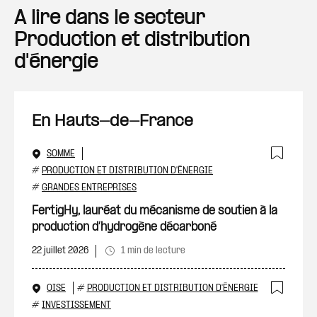
A lire dans le secteur
Production et distribution
d'énergie
En Hauts-de-France
SOMME
Ajout
#
PRODUCTION ET DISTRIBUTION D'ÉNERGIE
#
GRANDES ENTREPRISES
FertigHy, lauréat du mécanisme de soutien à la
production d’hydrogène décarboné
22 juillet 2026
1 min de lecture
OISE
#
PRODUCTION ET DISTRIBUTION D'ÉNERGIE
Ajout
#
INVESTISSEMENT