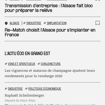
Ajo
Transmission d’entreprise : l’Alsace fait bloc
pour préparer la relève
ALSACE
#
INDUSTRIE
#
IMPLANTATION
Ajo
Re-Match choisit l'Alsace pour s'implanter en
France
L’ACTU ÉCO EN GRAND EST
#
VINS ET SPIRITUEUX
#
CONJONCTURE
Les vignerons et maisons de champagne ajustent leurs
rendements pour la vendange 2026
#
INDUSTRIE
#
POLITIQUE ÉCONOMIQUE
Raphaël Schellenberger
député du Haut-Rhin