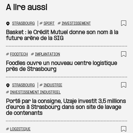
A lire aussi
STRASBOURG
#
SPORT
#
INVESTISSEMENT
Ajo
Basket : le Crédit Mutuel donne son nom à la
future arène de la SIG
#
FOODTECH
#
IMPLANTATION
Ajo
Foodles ouvre un nouveau centre logistique
près de Strasbourg
STRASBOURG
#
INDUSTRIE
Ajo
#
INVESTISSEMENT INDUSTRIEL
Porté par la consigne, Uzaje investit 3,5 millions
d’euros à Strasbourg dans son site de lavage
de contenants
#
LOGISTIQUE