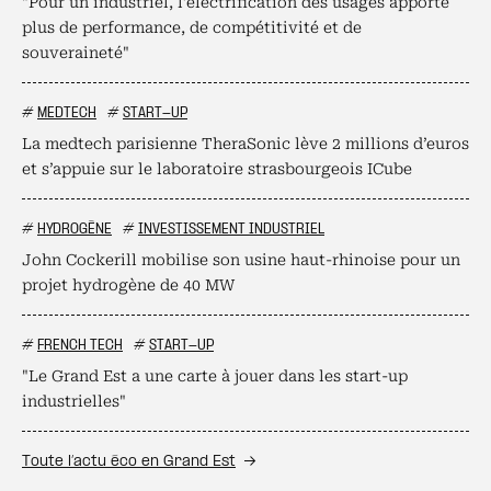
"Pour un industriel, l’électrification des usages apporte
plus de performance, de compétitivité et de
souveraineté"
#
MEDTECH
#
START-UP
La medtech parisienne TheraSonic lève 2 millions d’euros
et s’appuie sur le laboratoire strasbourgeois ICube
#
HYDROGÈNE
#
INVESTISSEMENT INDUSTRIEL
John Cockerill mobilise son usine haut-rhinoise pour un
projet hydrogène de 40 MW
#
FRENCH TECH
#
START-UP
"Le Grand Est a une carte à jouer dans les start-up
industrielles"
Toute l’actu éco en Grand Est