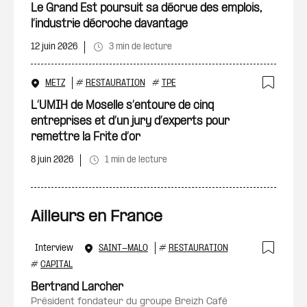
Le Grand Est poursuit sa décrue des emplois,
l’industrie décroche davantage
12 juin 2026
3 min de lecture
METZ
#
RESTAURATION
#
TPE
Ajout
L’UMIH de Moselle s’entoure de cinq
entreprises et d’un jury d’experts pour
remettre la Frite d’or
8 juin 2026
1 min de lecture
Ailleurs en France
Interview
SAINT-MALO
#
RESTAURATION
Ajout
#
CAPITAL
Bertrand Larcher
président fondateur du groupe Breizh Café