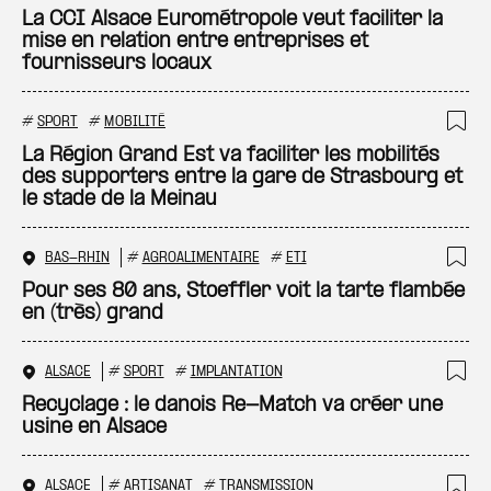
Ajo
La CCI Alsace Eurométropole veut faciliter la
mise en relation entre entreprises et
fournisseurs locaux
#
SPORT
#
MOBILITÉ
Ajo
La Région Grand Est va faciliter les mobilités
des supporters entre la gare de Strasbourg et
le stade de la Meinau
BAS-RHIN
#
AGROALIMENTAIRE
#
ETI
Ajo
Pour ses 80 ans, Stoeffler voit la tarte flambée
en (très) grand
ALSACE
#
SPORT
#
IMPLANTATION
Ajo
Recyclage : le danois Re-Match va créer une
usine en Alsace
ALSACE
#
ARTISANAT
#
TRANSMISSION