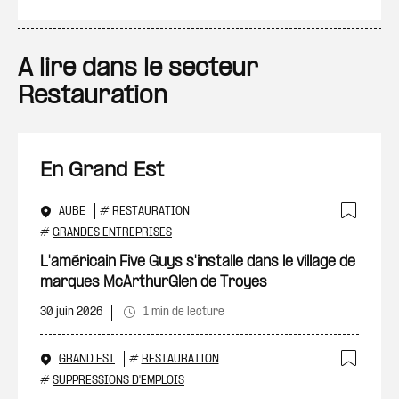
A lire dans le secteur
Restauration
En Grand Est
AUBE
#
RESTAURATION
Ajout
#
GRANDES ENTREPRISES
L'américain Five Guys s'installe dans le village de
marques McArthurGlen de Troyes
30 juin 2026
1 min de lecture
GRAND EST
#
RESTAURATION
Ajout
#
SUPPRESSIONS D'EMPLOIS