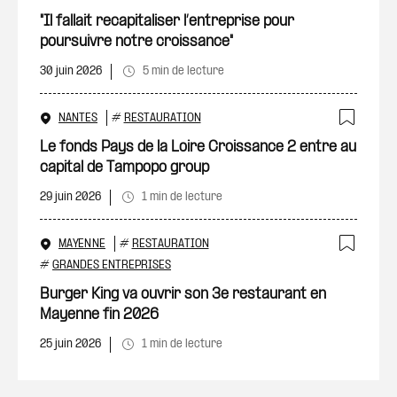
"Il fallait recapitaliser l’entreprise pour
poursuivre notre croissance"
30 juin 2026
5 min de lecture
NANTES
#
RESTAURATION
Ajout
Le fonds Pays de la Loire Croissance 2 entre au
capital de Tampopo group
29 juin 2026
1 min de lecture
MAYENNE
#
RESTAURATION
Ajout
#
GRANDES ENTREPRISES
Burger King va ouvrir son 3e restaurant en
Mayenne fin 2026
25 juin 2026
1 min de lecture