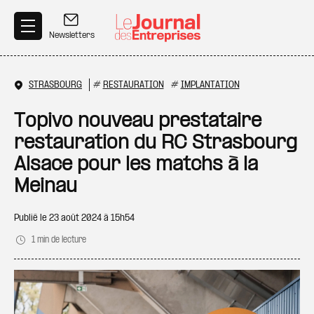
Aller au contenu principal
Newsletters
STRASBOURG
#
RESTAURATION
#
IMPLANTATION
Topivo nouveau prestataire
restauration du RC Strasbourg
Alsace pour les matchs à la
Meinau
Publié le
23 août 2024 à 15h54
1 min de lecture