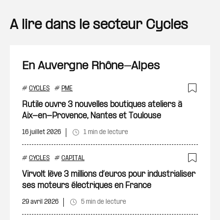
A lire dans le secteur Cycles
En Auvergne Rhône-Alpes
#
CYCLES
#
PME
Ajout
Rutile ouvre 3 nouvelles boutiques ateliers à
Aix-en-Provence, Nantes et Toulouse
16 juillet 2026
1 min de lecture
#
CYCLES
#
CAPITAL
Ajout
Virvolt lève 3 millions d’euros pour industrialiser
ses moteurs électriques en France
29 avril 2026
5 min de lecture