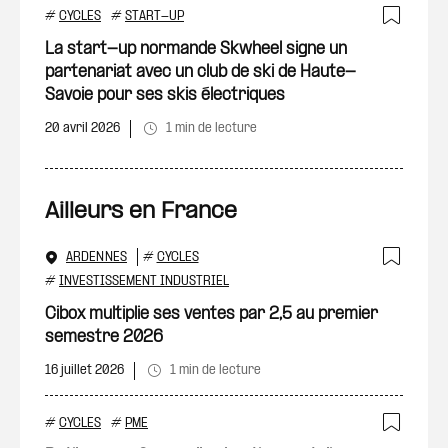
#
CYCLES
#
START-UP
Ajout
La start-up normande Skwheel signe un
partenariat avec un club de ski de Haute-
Savoie pour ses skis électriques
20 avril 2026
1 min de lecture
Ailleurs en France
ARDENNES
#
CYCLES
Ajout
#
INVESTISSEMENT INDUSTRIEL
Cibox multiplie ses ventes par 2,5 au premier
semestre 2026
16 juillet 2026
1 min de lecture
#
CYCLES
#
PME