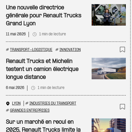
Ajo
Une nouvelle directrice
générale pour Renault Trucks
Grand Lyon
11 mai 2026
1 min de lecture
#
TRANSPORT-LOGISTIQUE
#
INNOVATION
Ajo
Renault Trucks et Michelin
testent un camion électrique
longue distance
6 mai 2026
1 min de lecture
LYON
#
INDUSTRIES DU TRANSPORT
#
GRANDES ENTREPRISES
Ajo
Sur un marché en recul en
2025, Renault Trucks limite la