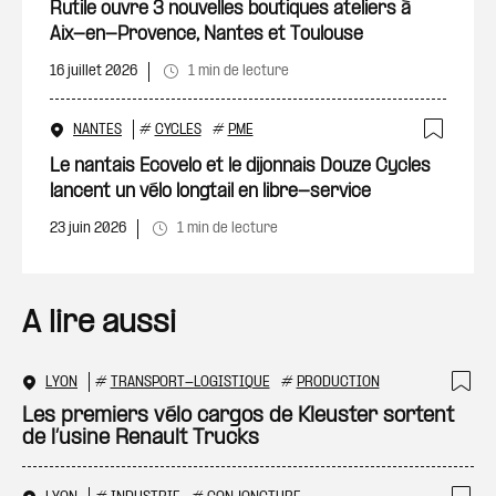
Ajout
Rutile ouvre 3 nouvelles boutiques ateliers à
Aix-en-Provence, Nantes et Toulouse
16 juillet 2026
1 min de lecture
NANTES
#
CYCLES
#
PME
Ajout
Le nantais Ecovelo et le dijonnais Douze Cycles
lancent un vélo longtail en libre-service
23 juin 2026
1 min de lecture
A lire aussi
LYON
#
TRANSPORT-LOGISTIQUE
#
PRODUCTION
Ajo
Les premiers vélo cargos de Kleuster sortent
de l’usine Renault Trucks