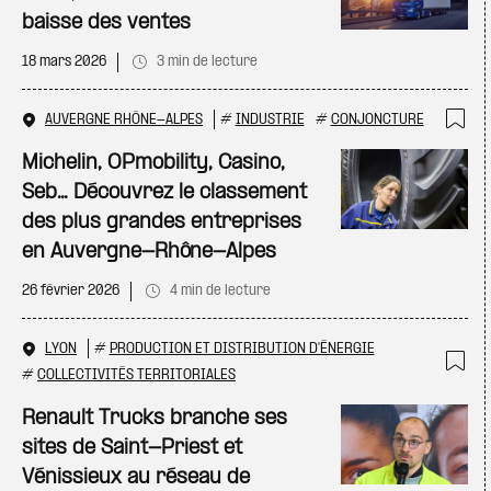
baisse des ventes
18 mars 2026
3 min de lecture
AUVERGNE RHÔNE-ALPES
#
INDUSTRIE
#
CONJONCTURE
Ajo
Michelin, OPmobility, Casino,
Seb… Découvrez le classement
des plus grandes entreprises
en Auvergne-Rhône-Alpes
26 février 2026
4 min de lecture
LYON
#
PRODUCTION ET DISTRIBUTION D'ÉNERGIE
#
COLLECTIVITÉS TERRITORIALES
Ajo
Renault Trucks branche ses
sites de Saint-Priest et
Vénissieux au réseau de