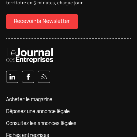
territoire en 5 minutes, chaque jour.
Recevoir la Newsletter
Pied de page
Acheter le magazine
Déposez une annonce légale
Consultez les annonces légales
Fiches entreprises