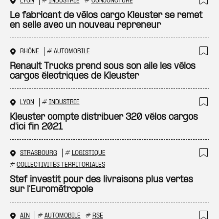
LYON
#
INDUSTRIE
#
CONJONCTURE
Ajo
Le fabricant de vélos cargo Kleuster se remet
en selle avec un nouveau repreneur
RHÔNE
#
AUTOMOBILE
Ajo
Renault Trucks prend sous son aile les vélos
cargos électriques de Kleuster
LYON
#
INDUSTRIE
Ajo
Kleuster compte distribuer 320 vélos cargos
d'ici fin 2021
STRASBOURG
#
LOGISTIQUE
Ajo
#
COLLECTIVITÉS TERRITORIALES
Stef investit pour des livraisons plus vertes
sur l’Eurométropole
AIN
#
AUTOMOBILE
#
RSE