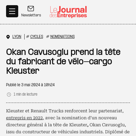
Aller au contenu principal
Newsletters
LYON
#
CYCLES
#
NOMINATIONS
Okan Cavusoglu prend la tête
du fabricant de vélo-cargo
Kleuster
Publié le
3 mai 2024 à 10h24
1 min de lecture
Kleuster et Renault Trucks renforcent leur partenariat,
entrepris en 2022
, avec la nomination d’un nouveau
directeur général à la tête de Kleuster
,
Okan Cavusoglu,
issu du constructeur de véhicules industriels. Diplômé de