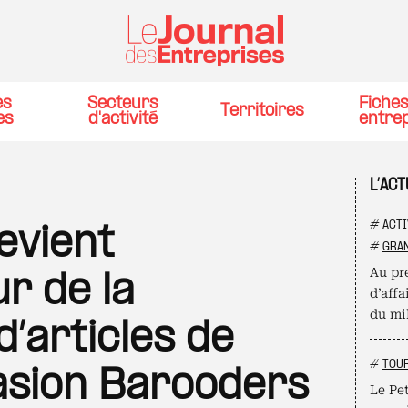
es
Secteurs
Fiche
Territoires
es
d'activité
entre
L’AC
#
ACTI
evient
#
GRAN
Au pre
r de la
d’affa
du mil
’articles de
#
TOU
asion Barooders
Le Pet