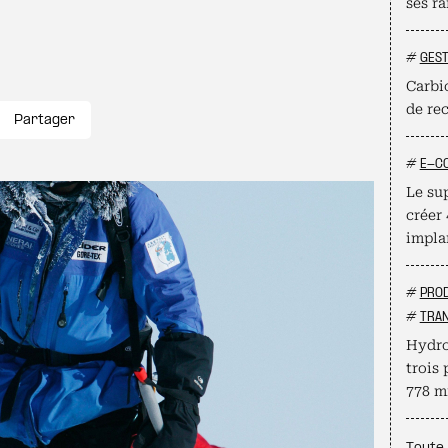
ses ra
#
GEST
Carbio
de re
Partager
#
E-C
Le su
créer
impla
#
PROD
#
TRAN
Hydro
trois 
778 mi