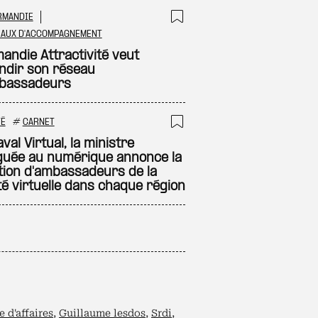
RMANDIE
 à ma sélection
Ajouter à ma sél
EAUX D'ACCOMPAGNEMENT
andie Attractivité veut
ndir son réseau
bassadeurs
TÉ
#
CARNET
 à ma sélection
Ajouter à ma sél
val Virtual, la ministre
guée au numérique annonce la
tion d'ambassadeurs de la
té virtuelle dans chaque région
 d'affaires
,
Guillaume lesdos
,
Srdi
,