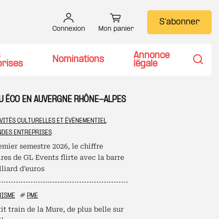
S'abonner
Connexion
Mon panier
s
Annonce
Nominations
prises
légale
Recher
TU ÉCO EN AUVERGNE RHÔNE-ALPES
VITÉS CULTURELLES ET ÉVÉNEMENTIEL
DES ENTREPRISES
mier semestre 2026, le chiffre
ires de GL Events flirte avec la barre
liard d’euros
RISME
#
PME
it train de la Mure, de plus belle sur