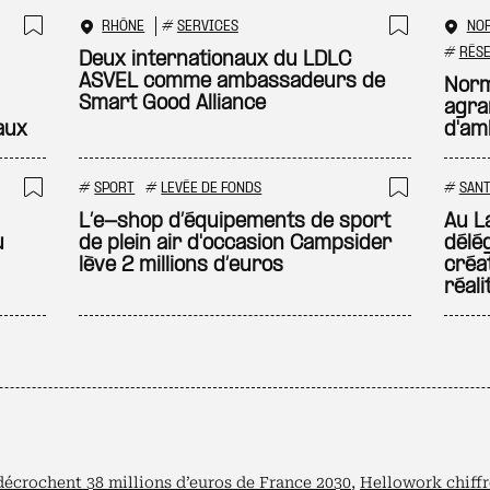
RHÔNE
#
SERVICES
NO
Ajouter à ma sélection
Ajouter
#
RÉS
Deux internationaux du LDLC
ASVEL comme ambassadeurs de
Norm
Smart Good Alliance
agra
aux
d'am
#
SPORT
#
LEVÉE DE FONDS
#
SAN
Ajouter à ma sélection
Ajouter
L’e-shop d’équipements de sport
Au La
u
de plein air d'occasion Campsider
délé
lève 2 millions d’euros
créa
réali
décrochent 38 millions d’euros de France 2030
,
Hellowork chiffre