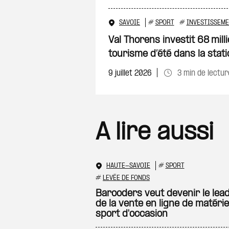
SAVOIE
#
SPORT
#
INVESTISSEM
Val Thorens investit 68 mill
tourisme d’été dans la stat
9 juillet 2026
3 min de lectur
A lire aussi
HAUTE-SAVOIE
#
SPORT
#
LEVÉE DE FONDS
Barooders veut devenir le lea
de la vente en ligne de matérie
sport d'occasion