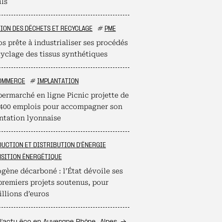
ils
ION DES DÉCHETS ET RECYCLAGE
#
PME
s prête à industrialiser ses procédés
cyclage des tissus synthétiques
OMMERCE
#
IMPLANTATION
permarché en ligne Picnic projette de
 400 emplois pour accompagner son
ntation lyonnaise
UCTION ET DISTRIBUTION D'ÉNERGIE
SITION ÉNERGÉTIQUE
gène décarboné : l’État dévoile ses
premiers projets soutenus, pour
llions d’euros