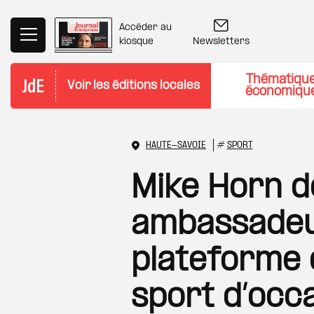
Aller au contenu principal
Accéder au
Newsletters
kiosque
Thématiqu
Voir les éditions locales
économiqu
HAUTE-SAVOIE
#
SPORT
Mike Horn d
ambassadeu
plateforme d
sport d’occ