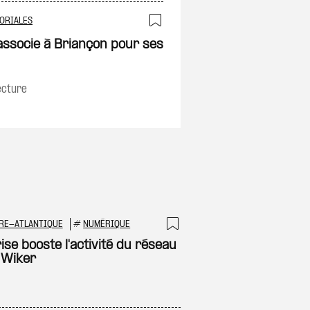
TORIALES
Ajouter à ma sélec
associe à Briançon pour ses
on
ecture
RE-ATLANTIQUE
#
NUMÉRIQUE
 à ma sélection
Ajouter à ma sél
ise booste l'activité du réseau
l Wiker