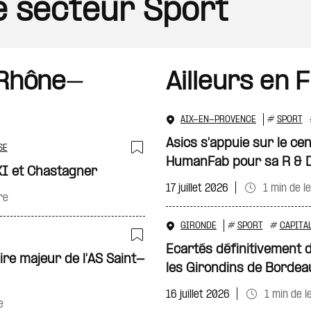
le secteur Sport
 Rhône-
Ailleurs en 
AIX-EN-PROVENCE
#
SPORT
Asics s'appuie sur le ce
SE
HumanFab pour sa R & 
Ajouter à ma sélecti
XI et Chastagner
17 juillet 2026
1 min de l
re
GIRONDE
#
SPORT
#
CAPITA
Ecartés définitivement d
Ajouter à ma sélecti
ire majeur de l'AS Saint-
les Girondins de Bordea
16 juillet 2026
1 min de l
e