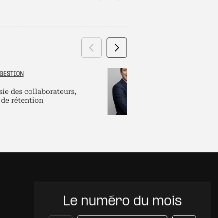
Précédent
Suivant
GESTION
GRAND ES
sie des collaborateurs,
Labels et plate
 de rétention
pour dirigeants
Le numéro du mois