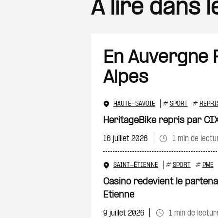
A lire dans 
En Auvergne
Alpes
HAUTE-SAVOIE
#
SPORT
#
REPRI
HeritageBike repris par CI
16 juillet 2026
1 min de lectu
SAINT-ÉTIENNE
#
SPORT
#
PME
Casino redevient le partena
Etienne
9 juillet 2026
1 min de lectur