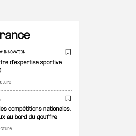
France
#
INNOVATION
Ajouter à ma sélec
ntre d’expertise sportive
D
on
ecture
L
Ajouter à ma sélec
es compétitions nationales,
on
ux au bord du gouffre
ecture