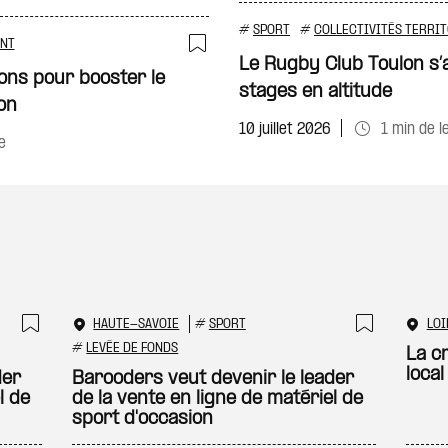
#
SPORT
#
COLLECTIVITÉS TERRI
ENT
Le Rugby Club Toulon s’
Ajouter à ma sélecti
ions pour booster le
stages en altitude
ion
10 juillet 2026
1 min de l
e
HAUTE-SAVOIE
#
SPORT
LOI
Ajouter à ma sélection
Ajouter
#
LEVÉE DE FONDS
La cr
loca
der
Barooders veut devenir le leader
l de
de la vente en ligne de matériel de
sport d'occasion