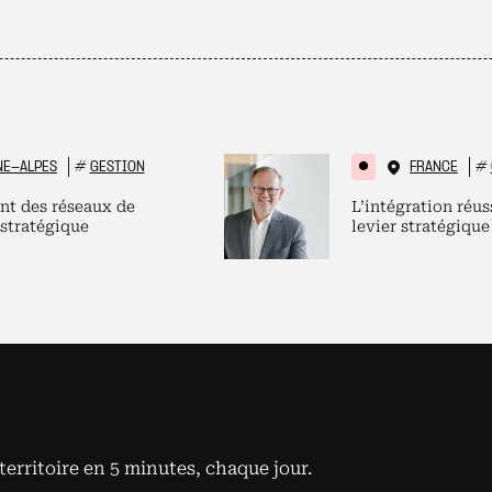
NE-ALPES
#
GESTION
FRANCE
#
nt des réseaux de
L’intégration réus
 stratégique
levier stratégique
territoire en 5 minutes, chaque jour.