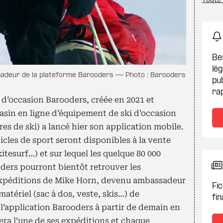
Toute 
Be
lég
sadeur de la plateforme Barooders — Photo : Barooders
pub
ra
t d’occasion Barooders, créée en 2021 et
asin en ligne d’équipement de ski d’occasion
res de ski) a lancé hier son application mobile.
icles de sport seront disponibles à la vente
 kitesurf…) et sur lequel les quelque 80 000
ders pourront bientôt retrouver les
xpéditions de Mike Horn, devenu ambassadeur
Fic
matériel (sac à dos, veste, skis…) de
fin
 l’application Barooders à partir de demain en
cera l’une de ses expéditions et chaque