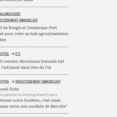
OALIMENTAIRE
STISSEMENT IMMOBILIER
N de Rungis et Dunkerque-Port
ent pour créer un hub agroalimentaire
éen
STRIE
#
ETI
 verrière Miroiteries Dubrulle fait
 l’artisanat dans l’ère de l’IA
STRIE
#
INVESTISSEMENT IMMOBILIER
nuel Dubs
teur général de Zwilling Staub France
boner notre fonderie, c’est aussi
iser notre site nordiste de Merville"