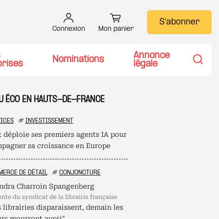
S'abonner
Connexion
Mon panier
s
Annonce
Nominations
prises
légale
Recher
TU ÉCO EN HAUTS-DE-FRANCE
ICES
#
INVESTISSEMENT
 déploie ses premiers agents IA pour
pagner sa croissance en Europe
ERCE DE DÉTAIL
#
CONJONCTURE
ndra Charroin Spangenberg
ente du syndicat de la librairie française
s librairies disparaissent, demain les
urs mourront aussi"