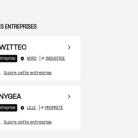
ES ENTREPRISES
 à ma sélection
WITTEC
ntreprise
NORD
#
INDUSTRIE
Suivre cette entreprise
 à ma sélection
NYGEA
ntreprise
LILLE
#
PROPRETÉ
Suivre cette entreprise
 à ma sélection