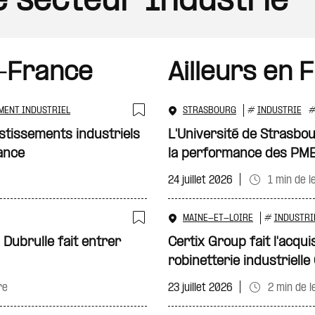
le secteur Industrie
-France
Ailleurs en 
MENT INDUSTRIEL
STRASBOURG
#
INDUSTRIE
Ajouter à ma sélecti
stissements industriels
L'Université de Strasbo
ance
la performance des PM
24 juillet 2026
1 min de l
MAINE-ET-LOIRE
#
INDUSTRI
Ajouter à ma sélecti
 Dubrulle fait entrer
Certix Group fait l'acquis
robinetterie industriell
re
23 juillet 2026
2 min de l