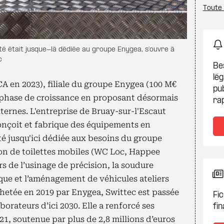
Toute
vité était jusque-là dédiée au groupe Enygea, s'ouvre à
c
Be
lég
CA en 2023), filiale du groupe Enygea (100 M€
pub
e phase de croissance en proposant désormais
ra
ternes. L'entreprise de Bruay-sur-l'Escaut
onçoit et fabrique des équipements en
té jusqu'ici dédiée aux besoins du groupe
ion de toilettes mobiles (WC Loc, Happee
rs de l’usinage de précision, la soudure
ique et l’aménagement de véhicules ateliers
achetée en 2019 par Enygea, Swittec est passée
Fic
aborateurs d’ici 2030. Elle a renforcé ses
fin
21, soutenue par plus de 2,8 millions d’euros