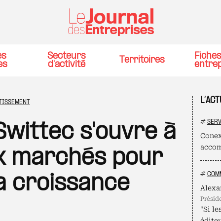
es
Secteurs
Fiche
Territoires
es
d'activité
entre
L’AC
TISSEMENT
#
SERV
 Swittec s'ouvre à
Conex
accom
x marchés pour
#
COMM
a croissance
Alexa
présid
"Si le
édite