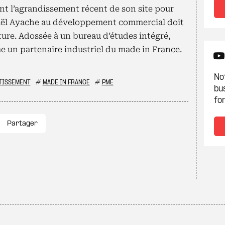
t l’agrandissement récent de son site pour
haël Ayache au développement commercial doit
ture. Adossée à un bureau d’études intégré,
me un partenaire industriel du made in France.
Not
TISSEMENT
#
MADE IN FRANCE
#
PME
bu
fon
Partager