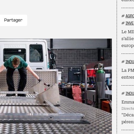
#
AGR
Partager
#
INVE
Le MI
s’alli
europ
#
INDU
La PME
entrer
#
INDU
Emma
direc
"Décar
pérenn