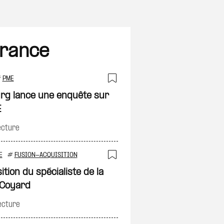
France
#
PME
on
Ajouter à ma sélec
urg lance une enquête sur
E
ecture
E
#
FUSION-ACQUISITION
on
Ajouter à ma sélec
ition du spécialiste de la
e Coyard
ecture