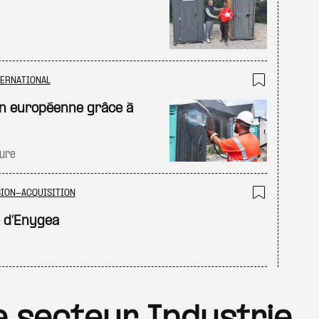
TERNATIONAL
Ajouter
on européenne grâce à
ture
SION-ACQUISITION
Ajouter
e d’Enygea