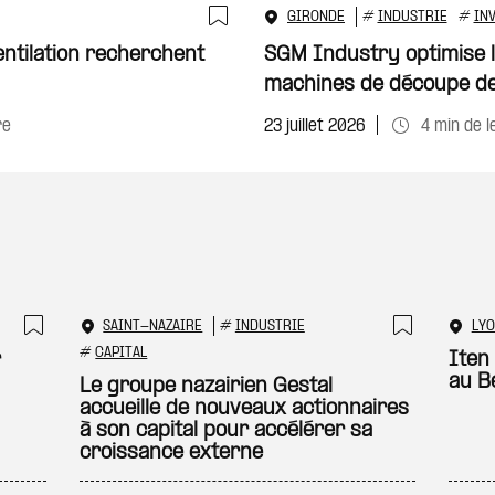
GIRONDE
#
INDUSTRIE
#
IN
Ajouter à ma sélecti
ntilation recherchent
SGM Industry optimise l’
machines de découpe de
re
23 juillet 2026
4 min de l
SAINT-NAZAIRE
#
INDUSTRIE
LY
Ajouter à ma sélection
Ajouter
#
CAPITAL
r
Iten
au B
Le groupe nazairien Gestal
accueille de nouveaux actionnaires
à son capital pour accélérer sa
croissance externe