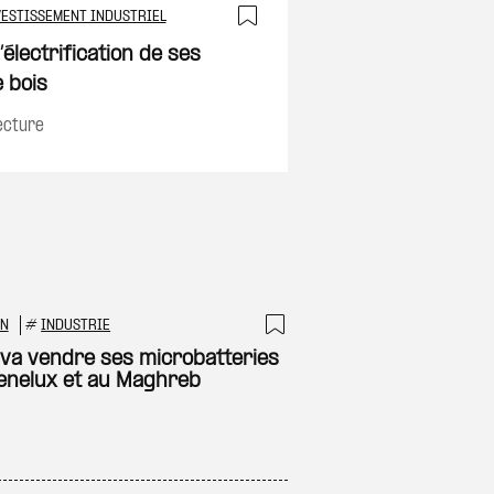
VESTISSEMENT INDUSTRIEL
on
Ajouter à ma sélec
électrification de ses
 bois
ecture
ON
#
INDUSTRIE
 à ma sélection
Ajouter à ma sél
 va vendre ses microbatteries
enelux et au Maghreb