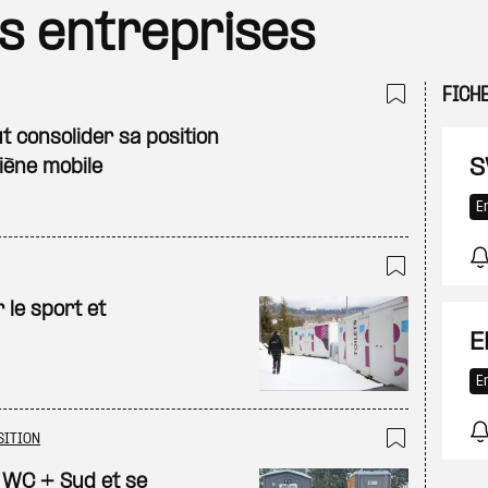
es entreprises
FICH
Ajouter
t consolider sa position
S
iène mobile
E
Ajouter
 le sport et
E
E
SITION
Ajouter
 WC + Sud et se