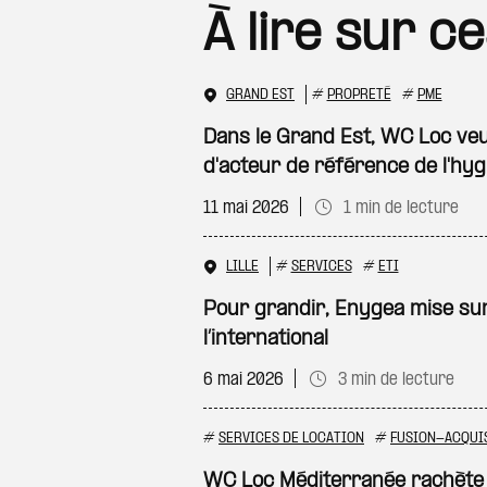
À lire sur c
GRAND EST
#
PROPRETÉ
#
PME
Dans le Grand Est, WC Loc veu
d'acteur de référence de l'hyg
11 mai 2026
1 min de lecture
LILLE
#
SERVICES
#
ETI
Pour grandir, Enygea mise sur
l’international
6 mai 2026
3 min de lecture
#
SERVICES DE LOCATION
#
FUSION-ACQUI
WC Loc Méditerranée rachète