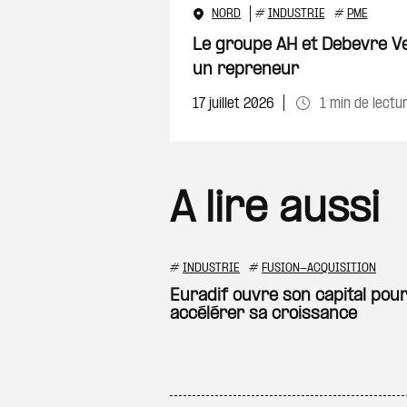
NORD
#
INDUSTRIE
#
PME
Le groupe AH et Debevre Ve
un repreneur
17 juillet 2026
1 min de lectu
A lire aussi
#
INDUSTRIE
#
FUSION-ACQUISITION
Euradif ouvre son capital pou
accélérer sa croissance