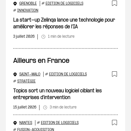
GRENOBLE
#
EDITION DE LOGICIELS
Ajout
#
INNOVATION
La start-up Zelinqa lance une technologie pour
améliorer les réponses de l’IA
3 juillet 2026
1 min de lecture
Ailleurs en France
SAINT-MALO
#
EDITION DE LOGICIELS
Ajout
#
STRATÉGIE
Topics sort un nouveau logiciel ciblant les
entreprises d’intervention
15 juillet 2026
3 min de lecture
NANTES
#
EDITION DE LOGICIELS
#
FUSION-ACQUISITION