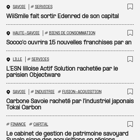
SAVOIE
#
SERVICES
Ajo
WiiSmile fait sortir Edenred de son capital
HAUTE-SAVOIE
#
BIENS DE CONSOMMATION
Ajo
Socoo'c ouvrira 15 nouvelles franchises par an
LILLE
#
SERVICES
Ajo
L’ESN lilloise Actif Solution rachetée par le
parisien Objectware
SAVOIE
#
INDUSTRIE
#
FUSION-ACQUISITION
Ajo
Carbone Savoie racheté par l'industriel japonais
Tokai Carbon
#
FINANCE
#
CAPITAL
Ajo
Le cabinet de gestion de patrimoine savoyard