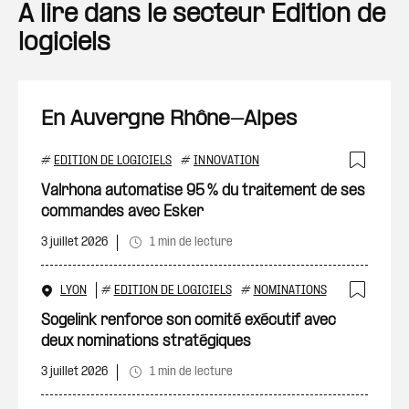
A lire dans le secteur Edition de
logiciels
En Auvergne Rhône-Alpes
#
EDITION DE LOGICIELS
#
INNOVATION
Ajout
Valrhona automatise 95 % du traitement de ses
commandes avec Esker
3 juillet 2026
1 min de lecture
LYON
#
EDITION DE LOGICIELS
#
NOMINATIONS
Ajout
Sogelink renforce son comité exécutif avec
deux nominations stratégiques
3 juillet 2026
1 min de lecture