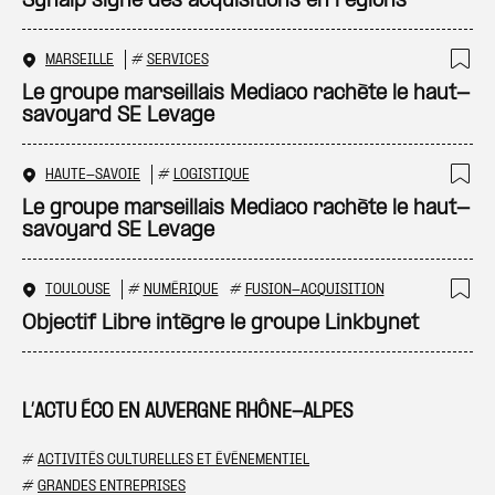
Synalp signe des acquisitions en régions
MARSEILLE
#
SERVICES
Ajo
Le groupe marseillais Mediaco rachète le haut-
savoyard SE Levage
HAUTE-SAVOIE
#
LOGISTIQUE
Ajo
Le groupe marseillais Mediaco rachète le haut-
savoyard SE Levage
TOULOUSE
#
NUMÉRIQUE
#
FUSION-ACQUISITION
Ajo
Objectif Libre intègre le groupe Linkbynet
L’ACTU ÉCO EN AUVERGNE RHÔNE-ALPES
#
ACTIVITÉS CULTURELLES ET ÉVÉNEMENTIEL
#
GRANDES ENTREPRISES