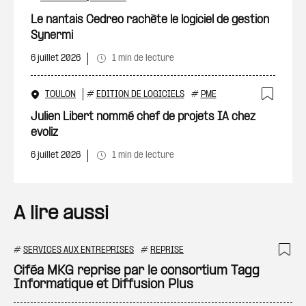
Ajout
Le nantais Cedreo rachète le logiciel de gestion
Synermi
6 juillet 2026
1 min de lecture
TOULON
#
EDITION DE LOGICIELS
#
PME
Ajout
Julien Libert nommé chef de projets IA chez
evoliz
6 juillet 2026
1 min de lecture
A lire aussi
#
SERVICES AUX ENTREPRISES
#
REPRISE
Ajo
Ciféa MKG reprise par le consortium Tagg
Informatique et Diffusion Plus