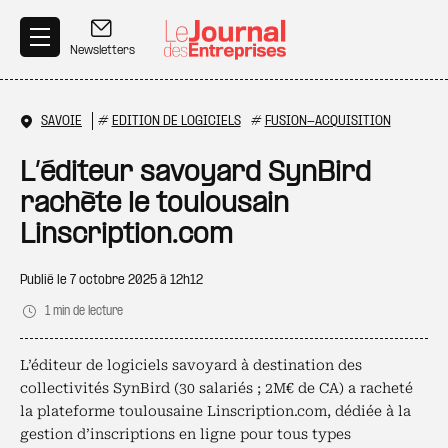
Aller au contenu principal
Newsletters
SAVOIE
#
EDITION DE LOGICIELS
#
FUSION-ACQUISITION
L’éditeur savoyard SynBird
rachète le toulousain
Linscription.com
Publié le
7 octobre 2025 à 12h12
1 min de lecture
L’éditeur de logiciels savoyard à destination des
collectivités SynBird (30 salariés ; 2M€ de CA) a racheté
la plateforme toulousaine Linscription.com, dédiée à la
gestion d’inscriptions en ligne pour tous types