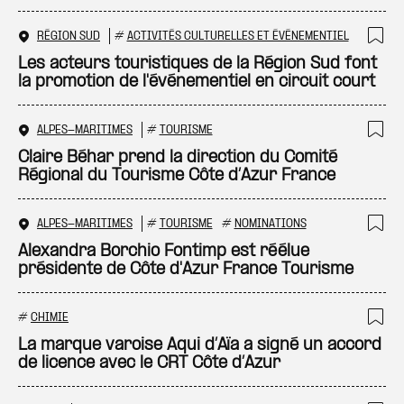
RÉGION SUD
#
ACTIVITÉS CULTURELLES ET ÉVÉNEMENTIEL
Ajo
Les acteurs touristiques de la Région Sud font
la promotion de l'événementiel en circuit court
ALPES-MARITIMES
#
TOURISME
Ajo
Claire Béhar prend la direction du Comité
Régional du Tourisme Côte d’Azur France
ALPES-MARITIMES
#
TOURISME
#
NOMINATIONS
Ajo
Alexandra Borchio Fontimp est réélue
présidente de Côte d'Azur France Tourisme
#
CHIMIE
Ajo
La marque varoise Aqui d’Aïa a signé un accord
de licence avec le CRT Côte d’Azur