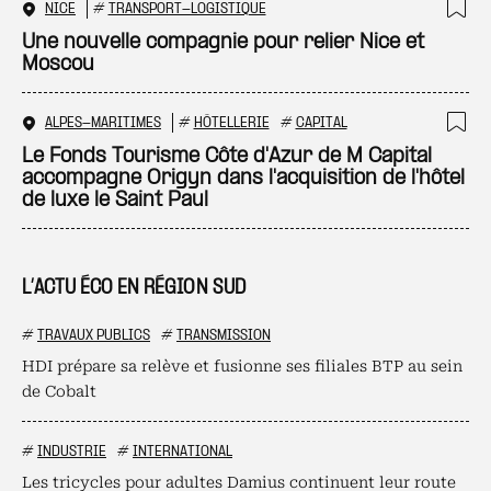
NICE
#
TRANSPORT-LOGISTIQUE
Ajo
Une nouvelle compagnie pour relier Nice et
Moscou
ALPES-MARITIMES
#
HÔTELLERIE
#
CAPITAL
Ajo
Le Fonds Tourisme Côte d'Azur de M Capital
accompagne Origyn dans l'acquisition de l'hôtel
de luxe le Saint Paul
L’ACTU ÉCO EN RÉGION SUD
#
TRAVAUX PUBLICS
#
TRANSMISSION
HDI prépare sa relève et fusionne ses filiales BTP au sein
de Cobalt
#
INDUSTRIE
#
INTERNATIONAL
Les tricycles pour adultes Damius continuent leur route