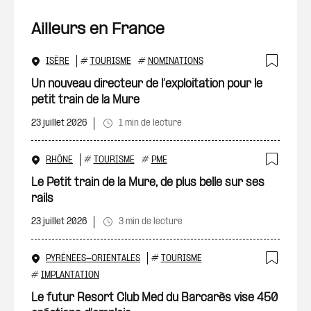
Ailleurs en France
ISÈRE
#
TOURISME
#
NOMINATIONS
Ajout
Un nouveau directeur de l’exploitation pour le
petit train de la Mure
23 juillet 2026
1 min de lecture
RHÔNE
#
TOURISME
#
PME
Ajout
Le Petit train de la Mure, de plus belle sur ses
rails
23 juillet 2026
3 min de lecture
PYRÉNÉES-ORIENTALES
#
TOURISME
Ajout
#
IMPLANTATION
Le futur Resort Club Med du Barcarès vise 450