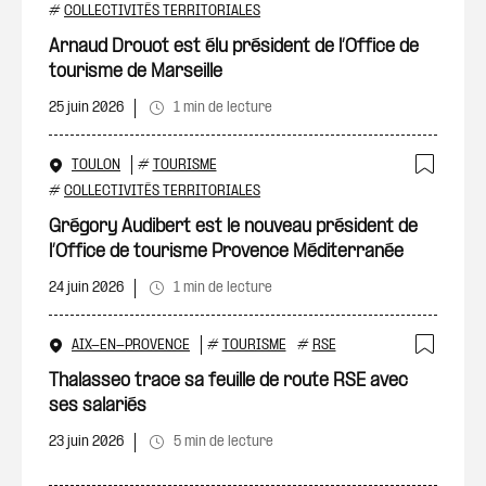
Ajout
#
COLLECTIVITÉS TERRITORIALES
Arnaud Drouot est élu président de l’Office de
tourisme de Marseille
25 juin 2026
1 min de lecture
TOULON
#
TOURISME
Ajout
#
COLLECTIVITÉS TERRITORIALES
Grégory Audibert est le nouveau président de
l’Office de tourisme Provence Méditerranée
24 juin 2026
1 min de lecture
AIX-EN-PROVENCE
#
TOURISME
#
RSE
Ajout
Thalasseo trace sa feuille de route RSE avec
ses salariés
23 juin 2026
5 min de lecture