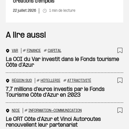
créations d’emplois
22 juillet 2026
1 min de lecture
A lire aussi
VAR
#
FINANCE
#
CAPITAL
Ajo
La CCI du Var investit dans le Fonds tourisme
Côte d'Azur
RÉGION SUD
#
HÔTELLERIE
#
ATTRACTIVITÉ
Ajo
7,7 millions d'euros investis par le Fonds
Tourisme Côte d'Azur en 2023
NICE
#
INFORMATION-COMMUNICATION
Ajo
Le CRT Côte d'Azur et Vinci Autoroutes
renouvellent leur partenariat