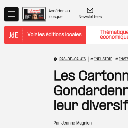
Aller au contenu principal
Accéder au
Newsletters
kiosque
Thématiqu
Voir les éditions locales
économiqu
PAS-DE-CALAIS
#
INDUSTRIE
#
INVE
Les Cartonn
Gondardenne
leur diversi
Par
Jeanne Magnien