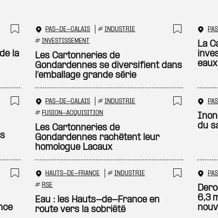
PAS-DE-CALAIS
#
INDUSTRIE
PAS
Ajouter à ma sélection
Ajouter
#
INVESTISSEMENT
La C
de la
inve
Les Cartonneries de
eaux 
Gondardennes se diversifient dans
l’emballage grande série
PAS-DE-CALAIS
#
INDUSTRIE
PAS
Ajouter à ma sélection
Ajouter
#
FUSION-ACQUISITION
Inond
du s
Les Cartonneries de
es
Gondardennes rachètent leur
homologue Lacaux
HAUTS-DE-FRANCE
#
INDUSTRIE
PAS
Ajouter à ma sélection
Ajouter
#
RSE
Dero
6,3 m
Eau : les Hauts-de-France en
nce
nouv
route vers la sobriété