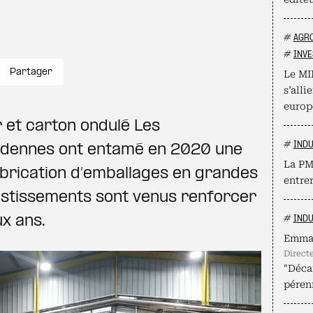
#
AGR
#
INVE
Partager
Le MI
s’alli
europ
 et carton ondulé Les
#
INDU
rdennes ont entamé en 2020 une
La PME
fabrication d’emballages en grandes
entrer
estissements sont venus renforcer
ux ans.
#
INDU
Emma
direc
"Décar
pérenn