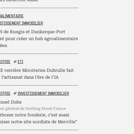
OALIMENTAIRE
STISSEMENT IMMOBILIER
N de Rungis et Dunkerque-Port
ent pour créer un hub agroalimentaire
éen
STRIE
#
ETI
 verrière Miroiteries Dubrulle fait
 l’artisanat dans l’ère de l’IA
STRIE
#
INVESTISSEMENT IMMOBILIER
nuel Dubs
teur général de Zwilling Staub France
boner notre fonderie, c’est aussi
iser notre site nordiste de Merville"