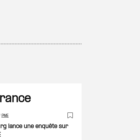
France
#
PME
on
Ajouter à ma sélec
urg lance une enquête sur
E