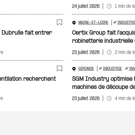
24 juillet 2026
1 min de l
MAINE-ET-LOIRE
#
INDUSTRI
Ajouter à ma sélecti
 Dubrulle fait entrer
Certix Group fait l'acquis
robinetterie industriell
re
23 juillet 2026
2 min de l
GIRONDE
#
INDUSTRIE
#
IN
Ajouter à ma sélecti
ntilation recherchent
SGM Industry optimise l’
machines de découpe de
re
23 juillet 2026
4 min de l