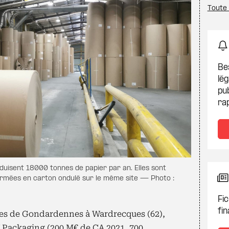
Toute
Be
lég
pub
ra
uisent 18000 tonnes de papier par an. Elles sont
formées en carton ondulé sur le même site — Photo :
Fic
fin
ies de Gondardennes à Wardrecques (62),
W Packaging (200 M€ de CA 2021, 700