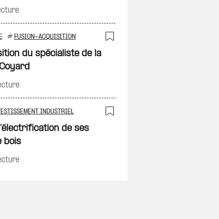
ecture
E
#
FUSION-ACQUISITION
on
Ajouter à ma sélec
ition du spécialiste de la
e Coyard
ecture
VESTISSEMENT INDUSTRIEL
on
Ajouter à ma sélec
électrification de ses
 bois
ecture