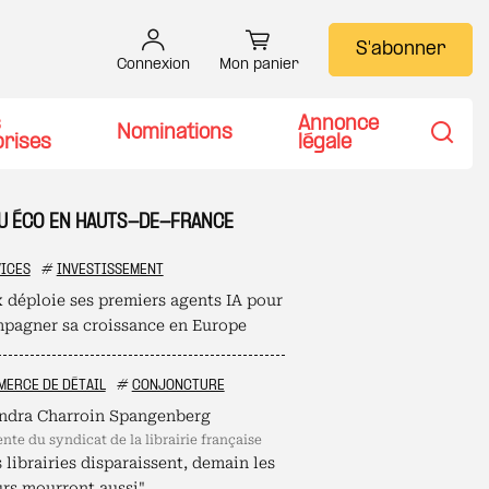
S'abonner
Connexion
Mon panier
s
Annonce
Nominations
prises
légale
Recher
TU ÉCO EN HAUTS-DE-FRANCE
ICES
#
INVESTISSEMENT
 déploie ses premiers agents IA pour
pagner sa croissance en Europe
ERCE DE DÉTAIL
#
CONJONCTURE
ndra Charroin Spangenberg
ente du syndicat de la librairie française
s librairies disparaissent, demain les
urs mourront aussi"