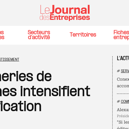
es
Secteurs
Fiche
Territoires
es
d'activité
entre
L’AC
STISSEMENT
#
SERV
eries de
Conex
accom
s intensifient
#
COMM
fication
Alexa
présid
"Si le
édite