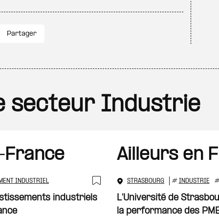
Partager
le secteur Industrie
-France
Ailleurs en 
MENT INDUSTRIEL
STRASBOURG
#
INDUSTRIE
Ajouter à ma sélecti
stissements industriels
L'Université de Strasbo
ance
la performance des PM