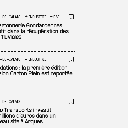
-DE-CALAIS
#
INDUSTRIE
#
RSE
 à ma sélection
Ajouter à ma sél
artonnerie Gondardennes
stit dans la récupération des
fluviales
-DE-CALAIS
#
INDUSTRIE
 à ma sélection
Ajouter à ma sél
ations : la première édition
alon Carton Plein est reportée
-DE-CALAIS
 à ma sélection
Ajouter à ma sél
o Transports investit
illions d’euros dans un
eau site à Arques