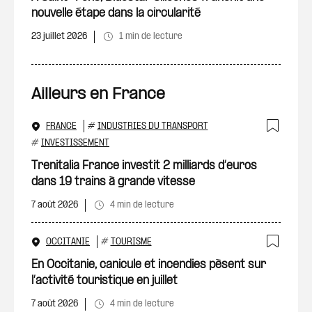
nouvelle étape dans la circularité
23 juillet 2026
1 min de lecture
Ailleurs en France
FRANCE
#
INDUSTRIES DU TRANSPORT
Ajout
#
INVESTISSEMENT
Trenitalia France investit 2 milliards d’euros
dans 19 trains à grande vitesse
7 août 2026
4 min de lecture
OCCITANIE
#
TOURISME
Ajout
En Occitanie, canicule et incendies pèsent sur
l’activité touristique en juillet
7 août 2026
4 min de lecture