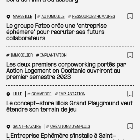
bord du Rhin à Strasbourg
MARSEILLE
#
AUTOMOBILE
#
RESSOURCES HUMAINES
Ajo
Le groupe Fatec crée une "entreprise
éphémère" pour recruter ses futurs
collaborateurs
#
IMMOBILIER
#
IMPLANTATION
Ajo
Les deux premiers corpoworking portés par
Action Logement en Occitanie ouvriront au
premier semestre 2023
LILLE
#
COMMERCE
#
IMPLANTATION
Ajo
Le concept-store lillois Grand Playground veut
étendre son terrain de jeu
SAINT-NAZAIRE
#
CRÉATIONS D'EMPLOIS
Ajo
L'Entreprise Ephémère s'installe à Saint-