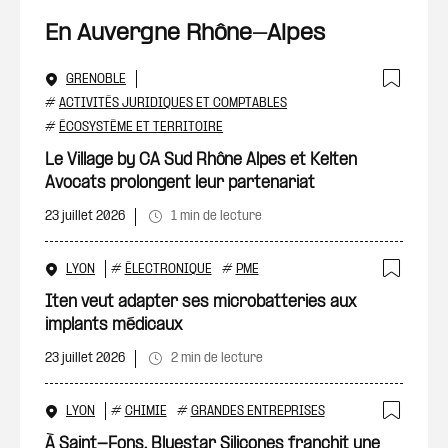
En Auvergne Rhône-Alpes
GRENOBLE
Ajout
#
ACTIVITÉS JURIDIQUES ET COMPTABLES
#
ÉCOSYSTÈME ET TERRITOIRE
Le Village by CA Sud Rhône Alpes et Kelten
Avocats prolongent leur partenariat
23 juillet 2026
1 min de lecture
LYON
#
ÉLECTRONIQUE
#
PME
Ajout
Iten veut adapter ses microbatteries aux
implants médicaux
23 juillet 2026
2 min de lecture
LYON
#
CHIMIE
#
GRANDES ENTREPRISES
Ajout
À Saint-Fons, Bluestar Silicones franchit une