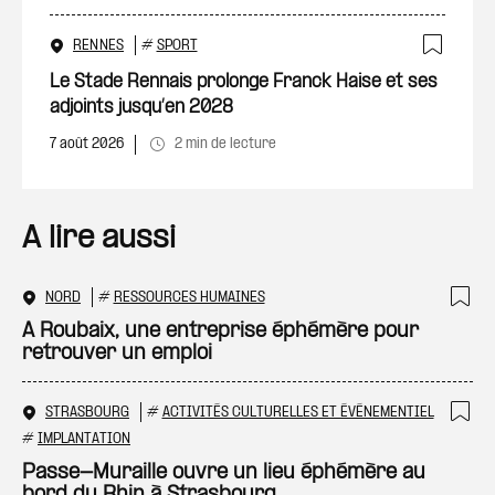
RENNES
#
SPORT
Ajout
Le Stade Rennais prolonge Franck Haise et ses
adjoints jusqu’en 2028
7 août 2026
2 min de lecture
A lire aussi
NORD
#
RESSOURCES HUMAINES
Ajo
A Roubaix, une entreprise éphémère pour
retrouver un emploi
STRASBOURG
#
ACTIVITÉS CULTURELLES ET ÉVÉNEMENTIEL
Ajo
#
IMPLANTATION
Passe-Muraille ouvre un lieu éphémère au