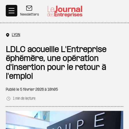
Aller au contenu principal
Newsletters
LYON
LDLC accueille L'Entreprise
éphémère, une opération
d'insertion pour le retour à
l'emploi
Publié le
5 février 2026 à 10h05
1 min de lecture