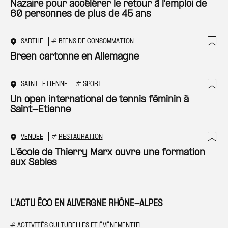
Nazaire pour accélérer le retour à l'emploi de
60 personnes de plus de 45 ans
SARTHE
#
BIENS DE CONSOMMATION
Ajo
Breen cartonne en Allemagne
SAINT-ÉTIENNE
#
SPORT
Ajo
Un open international de tennis féminin à
Saint-Etienne
VENDÉE
#
RESTAURATION
Ajo
L'école de Thierry Marx ouvre une formation
aux Sables
L’ACTU ÉCO EN AUVERGNE RHÔNE-ALPES
#
ACTIVITÉS CULTURELLES ET ÉVÉNEMENTIEL