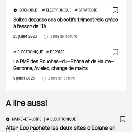
GRENOBLE
#
ÉLECTRONIQUE
#
STRATÉGIE
Ajout
Soitec dépasse ses objectifs trimestriels grâce
à l'essor de l'IA
23 juillet 2026
1 min de lecture
#
ÉLECTRONIQUE
#
REPRISE
Ajout
La PME des Bouches-du-Rhône et de Haute-
Garonne, Avielec, change de mains
9 juillet 2026
1 min de lecture
A lire aussi
MAINE-ET-LOIRE
#
ÉLECTRONIQUE
Ajo
Alter Eco rachète les deux sites d’Eolane en