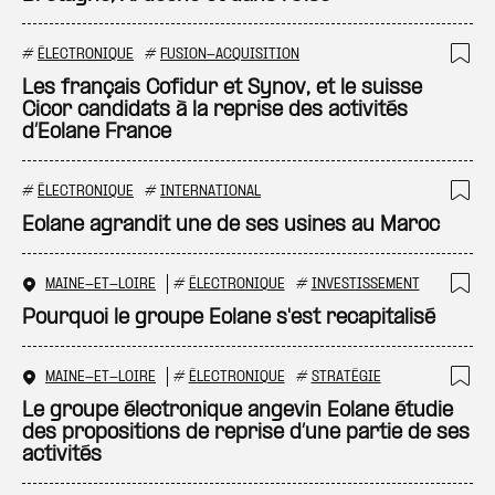
#
ÉLECTRONIQUE
#
FUSION-ACQUISITION
Ajo
Les français Cofidur et Synov, et le suisse
Cicor candidats à la reprise des activités
d’Eolane France
#
ÉLECTRONIQUE
#
INTERNATIONAL
Ajo
Eolane agrandit une de ses usines au Maroc
MAINE-ET-LOIRE
#
ÉLECTRONIQUE
#
INVESTISSEMENT
Ajo
Pourquoi le groupe Eolane s'est recapitalisé
MAINE-ET-LOIRE
#
ÉLECTRONIQUE
#
STRATÉGIE
Ajo
Le groupe électronique angevin Eolane étudie
des propositions de reprise d’une partie de ses
activités