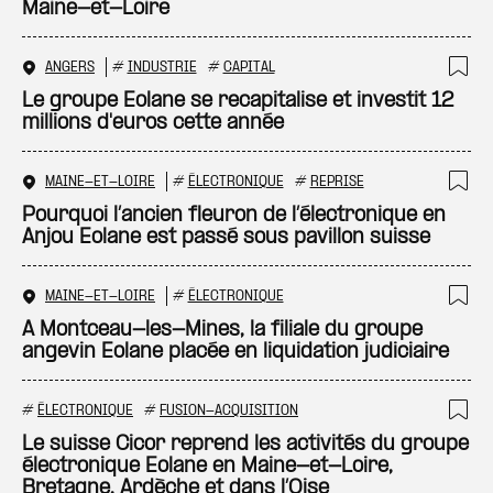
Maine-et-Loire
ANGERS
#
INDUSTRIE
#
CAPITAL
Ajo
Le groupe Eolane se recapitalise et investit 12
millions d'euros cette année
MAINE-ET-LOIRE
#
ÉLECTRONIQUE
#
REPRISE
Ajo
Pourquoi l’ancien fleuron de l’électronique en
Anjou Eolane est passé sous pavillon suisse
MAINE-ET-LOIRE
#
ÉLECTRONIQUE
Ajo
A Montceau-les-Mines, la filiale du groupe
angevin Eolane placée en liquidation judiciaire
#
ÉLECTRONIQUE
#
FUSION-ACQUISITION
Ajo
Le suisse Cicor reprend les activités du groupe
électronique Eolane en Maine-et-Loire,
Bretagne, Ardèche et dans l’Oise