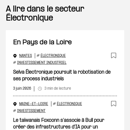
A lire dans le secteur
Électronique
En Pays de la Loire
NANTES
#
ÉLECTRONIQUE
Ajout
#
INVESTISSEMENT INDUSTRIEL
Selva Électronique poursuit la robotisation de
ses process industriels
3 juin 2026
3 min de lecture
MAINE-ET-LOIRE
#
ÉLECTRONIQUE
Ajout
#
INVESTISSEMENT
Le taïwanais Foxconn s’associe à Bull pour
créer des infrastructures d’IA pour un