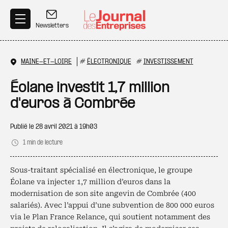
Aller au contenu principal
Newsletters
MAINE-ET-LOIRE
#
ÉLECTRONIQUE
#
INVESTISSEMENT
Éolane investit 1,7 million
d'euros à Combrée
Publié le
28 avril 2021 à 19h03
1 min de lecture
Sous-traitant spécialisé en électronique, le groupe
Éolane va injecter 1,7 million d’euros dans la
modernisation de son site angevin de Combrée (400
salariés). Avec l’appui d’une subvention de 800 000 euros
via le Plan France Relance, qui soutient notamment des