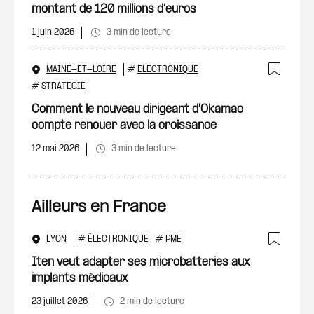
montant de 120 millions d’euros
1 juin 2026
3 min de lecture
MAINE-ET-LOIRE
#
ÉLECTRONIQUE
Ajout
#
STRATÉGIE
Comment le nouveau dirigeant d'Okamac
compte renouer avec la croissance
12 mai 2026
3 min de lecture
Ailleurs en France
LYON
#
ÉLECTRONIQUE
#
PME
Ajout
Iten veut adapter ses microbatteries aux
implants médicaux
23 juillet 2026
2 min de lecture