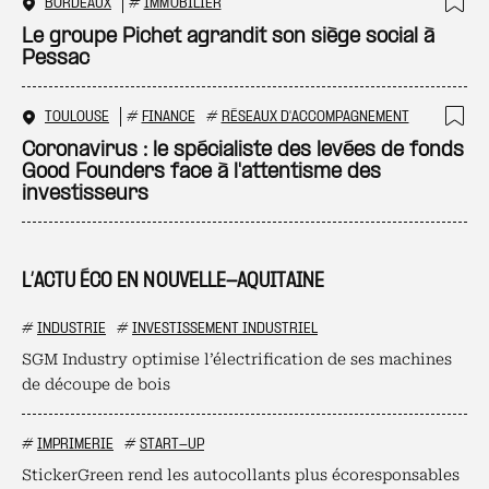
BORDEAUX
#
IMMOBILIER
Ajo
Le groupe Pichet agrandit son siège social à
Pessac
TOULOUSE
#
FINANCE
#
RÉSEAUX D'ACCOMPAGNEMENT
Ajo
Coronavirus : le spécialiste des levées de fonds
Good Founders face à l'attentisme des
investisseurs
L’ACTU ÉCO EN NOUVELLE-AQUITAINE
#
INDUSTRIE
#
INVESTISSEMENT INDUSTRIEL
SGM Industry optimise l’électrification de ses machines
de découpe de bois
#
IMPRIMERIE
#
START-UP
StickerGreen rend les autocollants plus écoresponsables