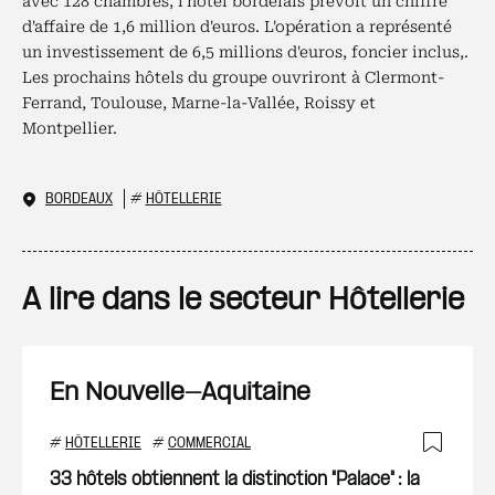
avec 128 chambres, l'hôtel bordelais prévoit un chiffre
d'affaire de 1,6 million d'euros. L'opération a représenté
un investissement de 6,5 millions d'euros, foncier inclus,.
Les prochains hôtels du groupe ouvriront à Clermont-
Ferrand, Toulouse, Marne-la-Vallée, Roissy et
Montpellier.
BORDEAUX
#
HÔTELLERIE
A lire dans le secteur Hôtellerie
En Nouvelle-Aquitaine
#
HÔTELLERIE
#
COMMERCIAL
Ajout
33 hôtels obtiennent la distinction "Palace" : la