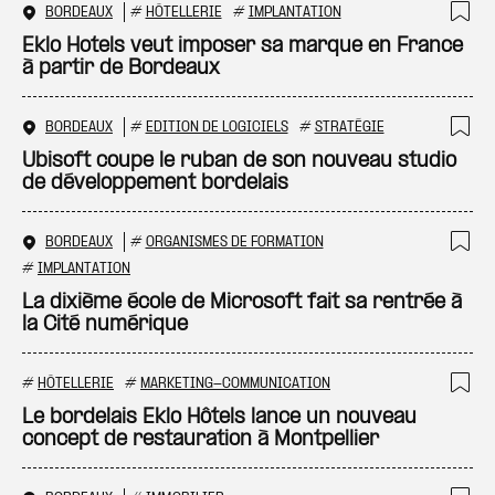
BORDEAUX
#
HÔTELLERIE
#
IMPLANTATION
Ajo
Eklo Hotels veut imposer sa marque en France
à partir de Bordeaux
BORDEAUX
#
EDITION DE LOGICIELS
#
STRATÉGIE
Ajo
Ubisoft coupe le ruban de son nouveau studio
de développement bordelais
BORDEAUX
#
ORGANISMES DE FORMATION
Ajo
#
IMPLANTATION
La dixième école de Microsoft fait sa rentrée à
la Cité numérique
#
HÔTELLERIE
#
MARKETING-COMMUNICATION
Ajo
Le bordelais Eklo Hôtels lance un nouveau
concept de restauration à Montpellier