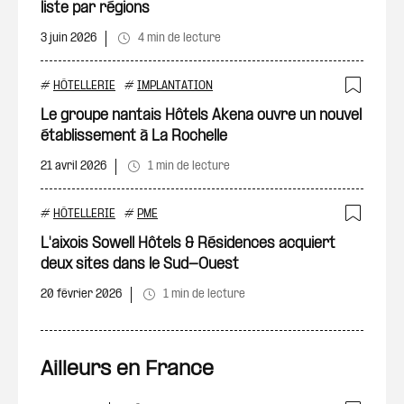
liste par régions
3 juin 2026
4 min de lecture
#
HÔTELLERIE
#
IMPLANTATION
Ajout
Le groupe nantais Hôtels Akena ouvre un nouvel
établissement à La Rochelle
21 avril 2026
1 min de lecture
#
HÔTELLERIE
#
PME
Ajout
L'aixois Sowell Hôtels & Résidences acquiert
deux sites dans le Sud-Ouest
20 février 2026
1 min de lecture
Ailleurs en France