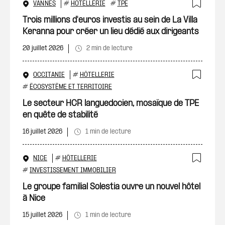
VANNES
#
HÔTELLERIE
#
TPE
Ajout
Trois millions d'euros investis au sein de La Villa
Keranna pour créer un lieu dédié aux dirigeants
20 juillet 2026
2 min de lecture
OCCITANIE
#
HÔTELLERIE
Ajout
#
ÉCOSYSTÈME ET TERRITOIRE
Le secteur HCR languedocien, mosaïque de TPE
en quête de stabilité
16 juillet 2026
1 min de lecture
NICE
#
HÔTELLERIE
Ajout
#
INVESTISSEMENT IMMOBILIER
Le groupe familial Solestia ouvre un nouvel hôtel
à Nice
15 juillet 2026
1 min de lecture