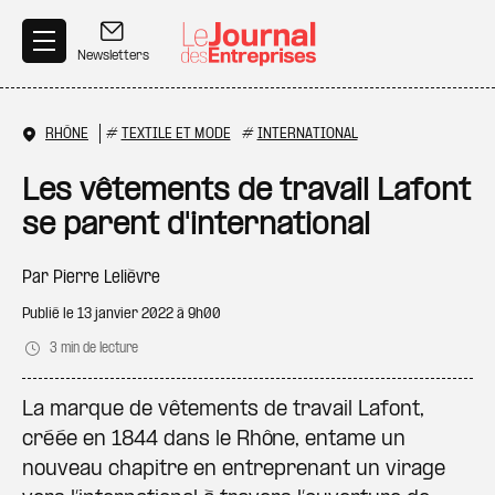
Aller au contenu principal
Newsletters
RHÔNE
#
TEXTILE ET MODE
#
INTERNATIONAL
Les vêtements de travail Lafont
se parent d'international
Par
Pierre Lelièvre
Publié le
13 janvier 2022 à 9h00
3 min de lecture
La marque de vêtements de travail Lafont,
créée en 1844 dans le Rhône, entame un
nouveau chapitre en entreprenant un virage