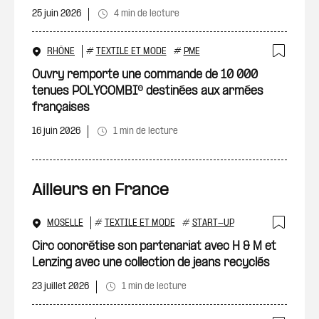
25 juin 2026
4 min de lecture
RHÔNE
#
TEXTILE ET MODE
#
PME
Ajout
Ouvry remporte une commande de 10 000
tenues POLYCOMBI® destinées aux armées
françaises
16 juin 2026
1 min de lecture
Ailleurs en France
MOSELLE
#
TEXTILE ET MODE
#
START-UP
Ajout
Circ concrétise son partenariat avec H & M et
Lenzing avec une collection de jeans recyclés
23 juillet 2026
1 min de lecture