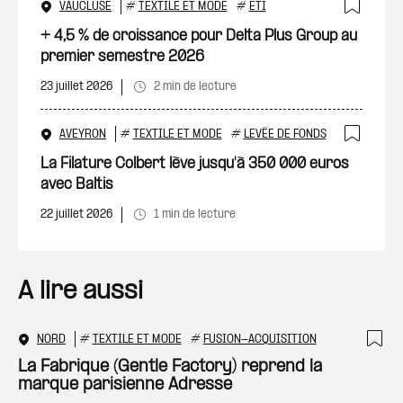
VAUCLUSE
#
TEXTILE ET MODE
#
ETI
Ajout
+ 4,5 % de croissance pour Delta Plus Group au
premier semestre 2026
23 juillet 2026
2 min de lecture
AVEYRON
#
TEXTILE ET MODE
#
LEVÉE DE FONDS
Ajout
La Filature Colbert lève jusqu'à 350 000 euros
avec Baltis
22 juillet 2026
1 min de lecture
A lire aussi
NORD
#
TEXTILE ET MODE
#
FUSION-ACQUISITION
Ajo
La Fabrique (Gentle Factory) reprend la
marque parisienne Adresse