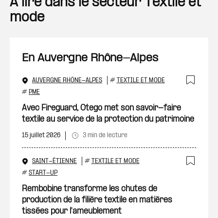
A lire dans le secteur Textile et
mode
En Auvergne Rhône-Alpes
AUVERGNE RHÔNE-ALPES
#
TEXTILE ET MODE
Ajout
#
PME
Avec Fireguard, Otego met son savoir-faire
textile au service de la protection du patrimoine
15 juillet 2026
3 min de lecture
SAINT-ÉTIENNE
#
TEXTILE ET MODE
Ajout
#
START-UP
Rembobine transforme les chutes de
production de la filière textile en matières
tissées pour l'ameublement