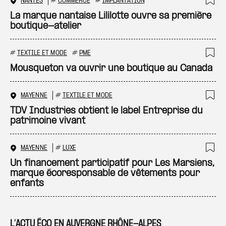
NANTES
#
COMMERCE
#
IMPLANTATION
Ajo
La marque nantaise Lililotte ouvre sa première
boutique-atelier
#
TEXTILE ET MODE
#
PME
Ajo
Mousqueton va ouvrir une boutique au Canada
MAYENNE
#
TEXTILE ET MODE
Ajo
TDV Industries obtient le label Entreprise du
patrimoine vivant
MAYENNE
#
LUXE
Ajo
Un financement participatif pour Les Marsiens,
marque écoresponsable de vêtements pour
enfants
L’ACTU ÉCO EN AUVERGNE RHÔNE-ALPES