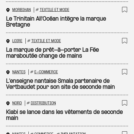
MORBIHAN
#
TEXTILE ET MODE
Ajo
Le Trinitain All'Océan intègre la marque
Bretagne
LOIRE
#
TEXTILE ET MODE
Ajo
La marque de prêt-à-porter La Fée
maraboutée change de mains
NANTES
#
E-COMMERCE
Ajo
L’enseigne nantaise Smala partenaire de
Vertbaudet pour son site de seconde main
NORD
#
DISTRIBUTION
Ajo
Kiabi se lance dans les vêtements de seconde
main