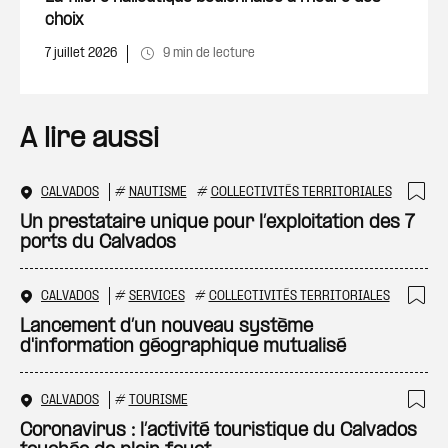
choix
7 juillet 2026
9 min de lecture
A lire aussi
CALVADOS
#
NAUTISME
#
COLLECTIVITÉS TERRITORIALES
Ajo
Un prestataire unique pour l’exploitation des 7
ports du Calvados
CALVADOS
#
SERVICES
#
COLLECTIVITÉS TERRITORIALES
Ajo
Lancement d’un nouveau système
d'information géographique mutualisé
CALVADOS
#
TOURISME
Ajo
Coronavirus : l’activité touristique du Calvados