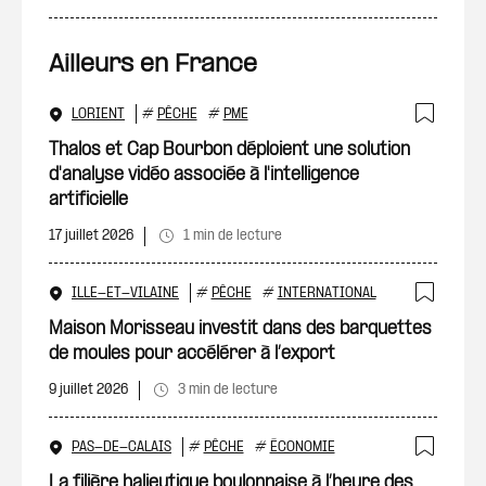
Ailleurs en France
LORIENT
#
PÊCHE
#
PME
Ajout
Thalos et Cap Bourbon déploient une solution
d'analyse vidéo associée à l'intelligence
artificielle
17 juillet 2026
1 min de lecture
ILLE-ET-VILAINE
#
PÊCHE
#
INTERNATIONAL
Ajout
Maison Morisseau investit dans des barquettes
de moules pour accélérer à l’export
9 juillet 2026
3 min de lecture
PAS-DE-CALAIS
#
PÊCHE
#
ÉCONOMIE
Ajout
La filière halieutique boulonnaise à l’heure des