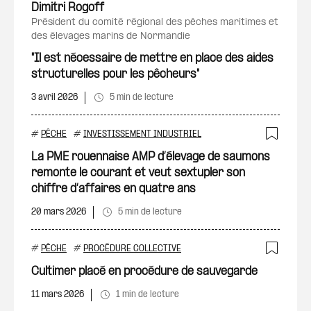
Dimitri Rogoff
président du comité régional des pêches maritimes et
des élevages marins de Normandie
"Il est nécessaire de mettre en place des aides
structurelles pour les pêcheurs"
3 avril 2026
5 min de lecture
#
PÊCHE
#
INVESTISSEMENT INDUSTRIEL
Ajout
La PME rouennaise AMP d’élevage de saumons
remonte le courant et veut sextupler son
chiffre d’affaires en quatre ans
20 mars 2026
5 min de lecture
#
PÊCHE
#
PROCÉDURE COLLECTIVE
Ajout
Cultimer placé en procédure de sauvegarde
11 mars 2026
1 min de lecture