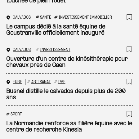
touchée de plein fouet
CALVADOS
#
SANTÉ
#
INVESTISSEMENT IMMOBILIER
Ajo
Le campus dédié à la santé équine de
Goustranville officiellement inauguré
CALVADOS
#
INVESTISSEMENT
Ajo
Ouverture d'un centre de kinésithérapie pour
chevaux près de Caen
EURE
#
ARTISANAT
#
PME
Ajo
Busnel distille le calvados depuis plus de 200
ans
#
SPORT
Ajo
La Normandie renforce sa filière équine avec le
centre de recherche Kinesia