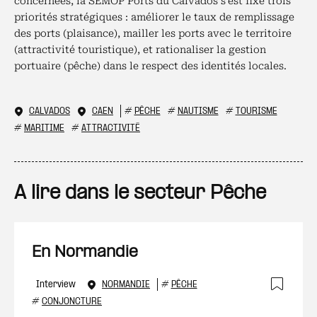
concernées, la SEMOP Ports du Calvados s’est fixé trois
priorités stratégiques : améliorer le taux de remplissage
des ports (plaisance), mailler les ports avec le territoire
(attractivité touristique), et rationaliser la gestion
portuaire (pêche) dans le respect des identités locales.
CALVADOS
CAEN
#
PÊCHE
#
NAUTISME
#
TOURISME
#
MARITIME
#
ATTRACTIVITÉ
A lire dans le secteur Pêche
En Normandie
Interview
NORMANDIE
#
PÊCHE
Ajout
#
CONJONCTURE