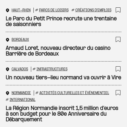
HAUT-RHIN
#
PARCS DE LOISIRS
#
CRÉATIONS D'EMPLOIS
Ajo
Le Parc du Petit Prince recrute une trentaine
de saisonniers
BORDEAUX
Ajo
Arnaud Loret, nouveau directeur du casino
Barrière de Bordeaux
CALVADOS
#
INFRASTRUCTURES
Ajo
Un nouveau tiers-lieu normand va ouvrir à Vire
NORMANDIE
#
ACTIVITÉS CULTURELLES ET ÉVÉNEMENTIEL
Ajo
#
INTERNATIONAL
La Région Normandie inscrit 1,5 million d’euros
à son budget pour le 80e Anniversaire du
Débarquement