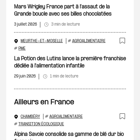
Ajout
Mars Wrigley France part à l’assaut de la
Grande boucle avec ses billes chocolatées
3 juillet 2026
3 min de lecture
MEURTHE-ET-MOSELLE
#
AGROALIMENTAIRE
Ajout
#
PME
La Potion des Lutins lance la première franchise
dédiée à l'alimentation infantile
29 juin 2026
1 min de lecture
Ailleurs en France
CHAMBÉRY
#
AGROALIMENTAIRE
Ajout
#
TRANSITION ÉCOLOGIQUE
Alpina Savoie consolide sa gamme de blé dur bio