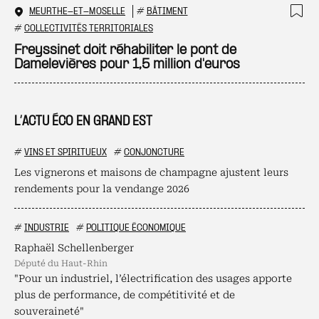
MEURTHE-ET-MOSELLE
#
BÂTIMENT
Ajo
#
COLLECTIVITÉS TERRITORIALES
Freyssinet doit réhabiliter le pont de
Damelevières pour 1,5 million d'euros
L’ACTU ÉCO EN GRAND EST
#
VINS ET SPIRITUEUX
#
CONJONCTURE
Les vignerons et maisons de champagne ajustent leurs
rendements pour la vendange 2026
#
INDUSTRIE
#
POLITIQUE ÉCONOMIQUE
Raphaël Schellenberger
député du Haut-Rhin
"Pour un industriel, l’électrification des usages apporte
plus de performance, de compétitivité et de
souveraineté"