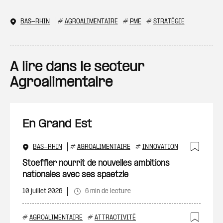
BAS-RHIN
#
AGROALIMENTAIRE
#
PME
#
STRATÉGIE
A lire dans le secteur
Agroalimentaire
En Grand Est
BAS-RHIN
#
AGROALIMENTAIRE
#
INNOVATION
Ajout
Stoeffler nourrit de nouvelles ambitions
nationales avec ses spaetzle
10 juillet 2026
6 min de lecture
#
AGROALIMENTAIRE
#
ATTRACTIVITÉ