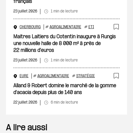
français
23 juillet 2026
1 min de lecture
CHERBOURG
#
AGROALIMENTAIRE
#
ETI
Ajout
Maitres Laitiers du Cotentin inaugure à Rungis
une nouvelle halle de 8 000 m² à près de
22 millions d’euros
23 juillet 2026
1 min de lecture
EURE
#
AGROALIMENTAIRE
#
STRATÉGIE
Ajout
Alland & Robert domine le marché de la gomme
d’acacia depuis plus de 140 ans
22 juillet 2026
6 min de lecture
A lire aussi