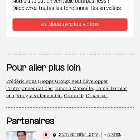
Notre site est un véritable outil business !
Découvrez toutes les fonctionnalités en vidéos
Je découvre les vidéos
Pour aller plus loin
Frédéric Pons (Hopps Group) veut développer
l’entrepreneuriat des jeunes à Marseille
,
Daniel barnier
ena
,
Vilogia villemomble
,
Group fb
,
Gruau sas
Partenaires
AUVERGNE RHÔNE-ALPES
#
GESTION