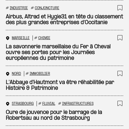
#
INDUSTRIE
#
CONJONCTURE
Ajo
Airbus, Altrad et Hygie31 en tête du classement
des plus grandes entreprises d’Occitanie
MARSEILLE
#
CHIMIE
Ajo
La savonnerie marseillaise du Fer à Cheval
ouvre ses portes pour les Journées
européennes du patrimoine
NORD
#
IMMOBILIER
Ajo
L'Abbaye d'Hautmont va être réhabilitée par
Histoire & Patrimoine
STRASBOURG
#
FLUVIAL
#
INFRASTRUCTURES
Ajo
Cure de jouvence pour le barrage de la
Robertsau au nord de Strasbourg