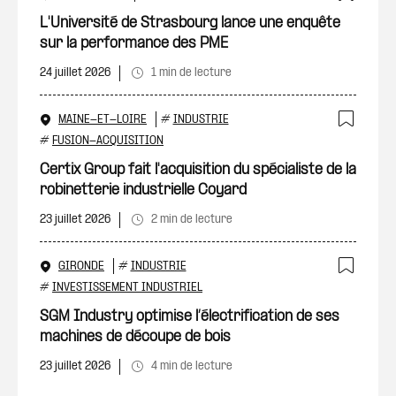
Ajout
L'Université de Strasbourg lance une enquête
sur la performance des PME
24 juillet 2026
1 min de lecture
MAINE-ET-LOIRE
#
INDUSTRIE
Ajout
#
FUSION-ACQUISITION
Certix Group fait l'acquisition du spécialiste de la
robinetterie industrielle Coyard
23 juillet 2026
2 min de lecture
GIRONDE
#
INDUSTRIE
Ajout
#
INVESTISSEMENT INDUSTRIEL
SGM Industry optimise l’électrification de ses
machines de découpe de bois
23 juillet 2026
4 min de lecture