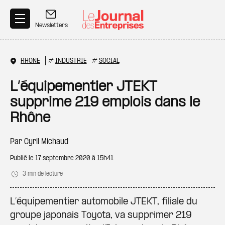
Aller au contenu principal
Newsletters
RHÔNE
#
INDUSTRIE
#
SOCIAL
L’équipementier JTEKT
supprime 219 emplois dans le
Rhône
Par
Cyril Michaud
Publié le
17 septembre 2020 à 15h41
3 min de lecture
L’équipementier automobile JTEKT, filiale du
groupe japonais Toyota, va supprimer 219