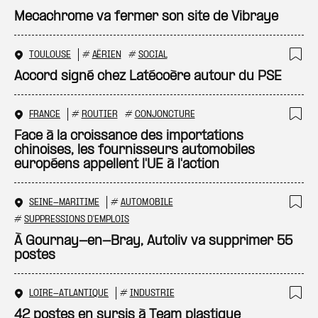
Mecachrome va fermer son site de Vibraye
TOULOUSE
#
AÉRIEN
#
SOCIAL
Ajo
Accord signé chez Latécoère autour du PSE
FRANCE
#
ROUTIER
#
CONJONCTURE
Ajo
Face à la croissance des importations
chinoises, les fournisseurs automobiles
européens appellent l'UE à l'action
SEINE-MARITIME
#
AUTOMOBILE
Ajo
#
SUPPRESSIONS D'EMPLOIS
À Gournay-en-Bray, Autoliv va supprimer 55
postes
LOIRE-ATLANTIQUE
#
INDUSTRIE
Ajo
42 postes en sursis à Team plastique