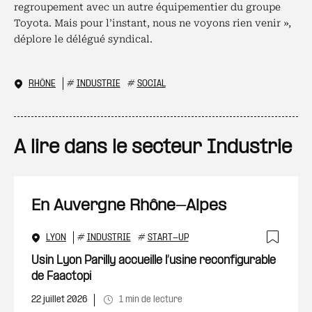
regroupement avec un autre équipementier du groupe
Toyota. Mais pour l’instant, nous ne voyons rien venir »,
déplore le délégué syndical.
RHÔNE
#
INDUSTRIE
#
SOCIAL
A lire dans le secteur Industrie
En Auvergne Rhône-Alpes
LYON
#
INDUSTRIE
#
START-UP
Ajout
Usin Lyon Parilly accueille l’usine reconfigurable
de Faactopi
22 juillet 2026
1 min de lecture