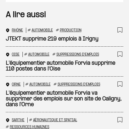
A lire aussi
RHÔNE
#
AUTOMOBILE
#
PRODUCTION
Ajo
JTEKT supprime 219 emplois à Irigny
OISE
#
AUTOMOBILE
#
SUPPRESSIONS D'EMPLOIS
Ajo
L'équipementier automobile Forvia supprime
110 postes dans l'Oise
ORNE
#
AUTOMOBILE
#
SUPPRESSIONS D'EMPLOIS
Ajo
L'équipementier automobile Forvia va
supprimer des emplois sur son site de Caligny,
dans l'Orne
SARTHE
#
AÉRONAUTIQUE ET SPATIAL
Ajo
#
RESSOURCES HUMAINES