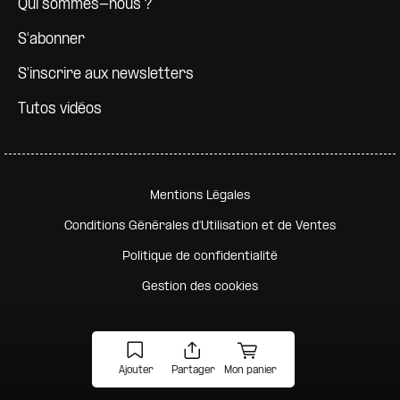
Qui sommes-nous ?
S'abonner
S'inscrire aux newsletters
Tutos vidéos
Pied de page secondaire
Mentions Légales
Conditions Générales d'Utilisation et de Ventes
Politique de confidentialité
Gestion des cookies
Ajouter
Partager
Mon panier