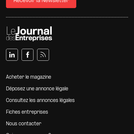
Recevoir la Newsletter
Pied de page
Acheter le magazine
Déposez une annonce légale
Consultez les annonces légales
Fiches entreprises
Nous contacter