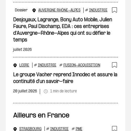
Dossier
AUVERGNE RHÔNE-ALPES
#
INDUSTRIE
Ajout
Desjoyaux, Lagrange, Bony Auto Mobile, Julien
Faure, Paul Dischamp, EDA : ces entreprises
d'Auvergne-Rhône-Alpes qui ont su défier le
temps
juillet 2026
LOIRE
#
INDUSTRIE
#
FUSION-ACQUISITION
Ajout
Le groupe Vacher reprend Innodec et assure la
continuité d'un savoir-faire
20 juillet 2026
1 min de lecture
Ailleurs en France
STRASBOURG
#
INDUSTRIE
#
PME