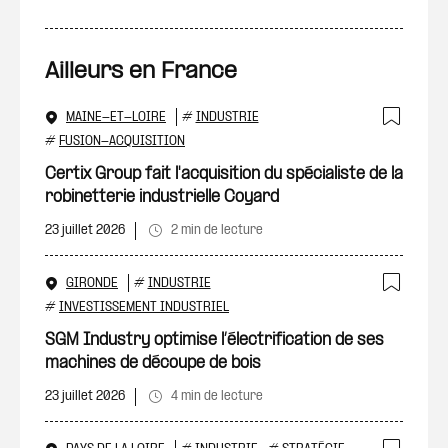
Ailleurs en France
MAINE-ET-LOIRE
#
INDUSTRIE
Ajout
#
FUSION-ACQUISITION
Certix Group fait l'acquisition du spécialiste de la
robinetterie industrielle Coyard
23 juillet 2026
2 min de lecture
GIRONDE
#
INDUSTRIE
Ajout
#
INVESTISSEMENT INDUSTRIEL
SGM Industry optimise l’électrification de ses
machines de découpe de bois
23 juillet 2026
4 min de lecture