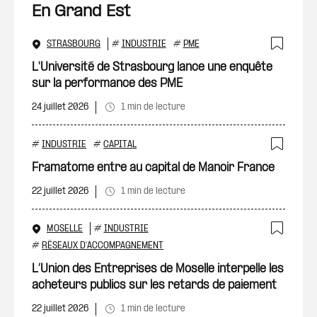
En Grand Est
STRASBOURG
#
INDUSTRIE
#
PME
Ajout
L'Université de Strasbourg lance une enquête
sur la performance des PME
24 juillet 2026
1 min de lecture
#
INDUSTRIE
#
CAPITAL
Ajout
Framatome entre au capital de Manoir France
22 juillet 2026
1 min de lecture
MOSELLE
#
INDUSTRIE
Ajout
#
RÉSEAUX D'ACCOMPAGNEMENT
L’Union des Entreprises de Moselle interpelle les
acheteurs publics sur les retards de paiement
22 juillet 2026
1 min de lecture