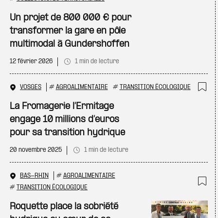
Ajo
Un projet de 800 000 € pour
transformer la gare en pôle
multimodal à Gundershoffen
12 février 2026
1 min de lecture
VOSGES
#
AGROALIMENTAIRE
#
TRANSITION ÉCOLOGIQUE
Ajo
La Fromagerie l’Ermitage
engage 10 millions d’euros
pour sa transition hydrique
20 novembre 2025
1 min de lecture
BAS-RHIN
#
AGROALIMENTAIRE
#
TRANSITION ÉCOLOGIQUE
Ajo
Roquette place la sobriété