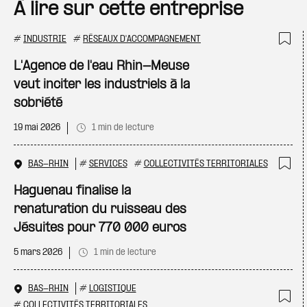
À lire sur cette entreprise
#
INDUSTRIE
#
RÉSEAUX D'ACCOMPAGNEMENT
Ajo
L'Agence de l'eau Rhin-Meuse
veut inciter les industriels à la
sobriété
19 mai 2026
1 min de lecture
BAS-RHIN
#
SERVICES
#
COLLECTIVITÉS TERRITORIALES
Ajo
Haguenau finalise la
renaturation du ruisseau des
Jésuites pour 770 000 euros
5 mars 2026
1 min de lecture
BAS-RHIN
#
LOGISTIQUE
#
COLLECTIVITÉS TERRITORIALES