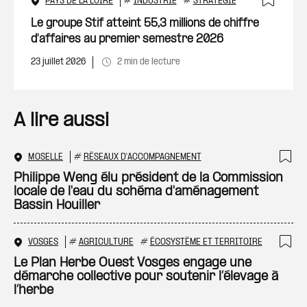
PAYS DE LA LOIRE
#
INDUSTRIE
#
STRATÉGIE
Ajout
Le groupe Stif atteint 55,3 millions de chiffre
d'affaires au premier semestre 2026
23 juillet 2026
2 min de lecture
A lire aussi
MOSELLE
#
RÉSEAUX D'ACCOMPAGNEMENT
Ajo
Philippe Weng élu président de la Commission
locale de l'eau du schéma d'aménagement
Bassin Houiller
VOSGES
#
AGRICULTURE
#
ÉCOSYSTÈME ET TERRITOIRE
Ajo
Le Plan Herbe Ouest Vosges engage une
démarche collective pour soutenir l’élevage à
l’herbe