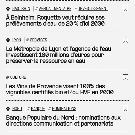
BAS-RHIN
#
AGROALIMENTAIRE
#
INVESTISSEMENT
Ajo
À Beinheim, Roquette veut réduire ses
prélèvements d’eau de 20 % d’ici 2030
LYON
#
SERVICES
Ajo
La Métropole de Lyon et l’agence de l’eau
investissent 100 millions d’euros pour
préserver la ressource en eau
#
CULTURE
Ajo
Les Vins de Provence visent 100% des
vignobles certifiés bio et/ou HVE en 2030
NORD
#
BANQUE
#
NOMINATIONS
Ajo
Banque Populaire du Nord : nominations aux
directions communication et partenariats