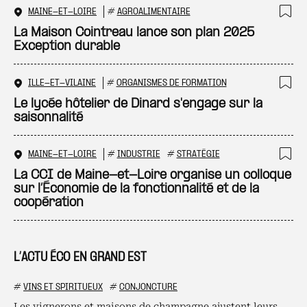
MAINE-ET-LOIRE
#
AGROALIMENTAIRE
Ajo
La Maison Cointreau lance son plan 2025
Exception durable
ILLE-ET-VILAINE
#
ORGANISMES DE FORMATION
Ajo
Le lycée hôtelier de Dinard s'engage sur la
saisonnalité
MAINE-ET-LOIRE
#
INDUSTRIE
#
STRATÉGIE
Ajo
La CCI de Maine-et-Loire organise un colloque
sur l’Économie de la fonctionnalité et de la
coopération
L’ACTU ÉCO EN GRAND EST
#
VINS ET SPIRITUEUX
#
CONJONCTURE
Les vignerons et maisons de champagne ajustent leurs