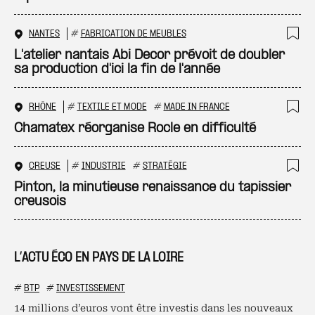
NANTES
#
FABRICATION DE MEUBLES
Ajo
L'atelier nantais Abi Decor prévoit de doubler
sa production d'ici la fin de l'année
RHÔNE
#
TEXTILE ET MODE
#
MADE IN FRANCE
Ajo
Chamatex réorganise Rocle en difficulté
CREUSE
#
INDUSTRIE
#
STRATÉGIE
Ajo
Pinton, la minutieuse renaissance du tapissier
creusois
L’ACTU ÉCO EN PAYS DE LA LOIRE
#
BTP
#
INVESTISSEMENT
14 millions d’euros vont être investis dans les nouveaux