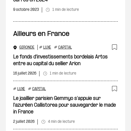
carrés en 2024
9 octobre 2023
1 min de lecture
Ailleurs en France
GIRONDE
#
LUXE
#
CAPITAL
Ajout
Le fonds d'investissements bordelais Artos
entre au capital du sellier Arion
16 juillet 2026
1 min de lecture
#
LUXE
#
CAPITAL
Ajout
Le joaillier parisien Gemmyo s’appuie sur
l’azuréen Callistorea pour sauvegarder le made
in France
2 juillet 2026
4 min de lecture