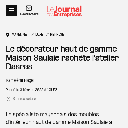
Aller au contenu principal
Newsletters
MAYENNE
#
LUXE
#
REPRISE
Le décorateur haut de gamme
Maison Saulaie rachète l'atelier
Dasras
Par
Rémi Hagel
Publié le
3 février 2022 à 10h53
3 min de lecture
Le spécialiste mayennais des meubles
d’intérieur haut de gamme Maison Saulaie a