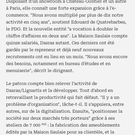
Disposant d’un showroom à Château-Gontier et un autre
à Paris, elle connaît une forte expansion grâce à l’e-
commerce. "Nous avons multiplié par plus de dix notre
activité en cinq ans", soutient Edouard de Quatrebarbes,
le PDG. Et la nouvelle entité "a vocation à doubler le
chiffre d’affaires en deux ans". La Maison Saulaie compte
quinze salariés, Dasras autant. Ces derniers ont été
gardés par le repreneur et déjà neuf nouveaux
recrutements ont eu lieu en un mois. "Nous avons encore
des besoins, notamment en bureau d’études et en
menuiserie", décrit le dirigeant.
Le patron compte bien relever l’activité de
Dasras/Lignartis et la développer. Tout d’abord en
retravaillant la productivité qui fait défaut. "Il y a un
problème d’organisation", lâche-t-il. Il s’appuiera, entre
autres, sur de la digitalisation. Ensuite, "positionner la
société sur deux marchés très porteurs" grâce à ses
m2
ateliers de 7 000
: la fabrication des ameublements
édités par la Maison Saulaie pour sa clientèle, et la