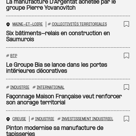
La manufacture D’Argentat achetée par le
groupe Pierre Yovanovitch
MAINE-ET-LOIRE
#
COLLECTIVITÉS TERRITORIALES
Ajo
Six bâtiments-relais en construction en
Saumurois
#
BTP
Ajo
Le Groupe Bia se lance dans les portes
intérieures décoratives
#
INDUSTRIE
#
INTERNATIONAL
Ajo
Façonnage Maison Française veut renforcer
son ancrage territorial
CREUSE
#
INDUSTRIE
#
INVESTISSEMENT INDUSTRIEL
Ajo
Pinton modernise sa manufacture de
tapisseries