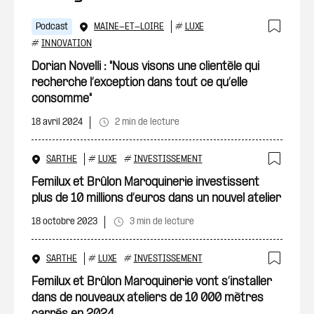
Podcast
MAINE-ET-LOIRE
#
LUXE
Ajout
#
INNOVATION
Dorian Novelli : "Nous visons une clientèle qui
recherche l’exception dans tout ce qu’elle
consomme"
18 avril 2024
2 min de lecture
SARTHE
#
LUXE
#
INVESTISSEMENT
Ajout
Femilux et Brûlon Maroquinerie investissent
plus de 10 millions d’euros dans un nouvel atelier
18 octobre 2023
3 min de lecture
SARTHE
#
LUXE
#
INVESTISSEMENT
Ajout
Femilux et Brûlon Maroquinerie vont s’installer
dans de nouveaux ateliers de 10 000 mètres