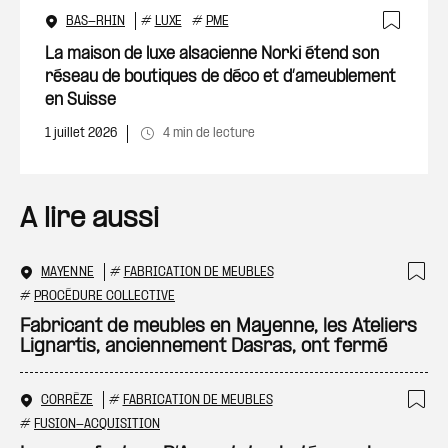
BAS-RHIN
#
LUXE
#
PME
Ajout
La maison de luxe alsacienne Norki étend son
réseau de boutiques de déco et d’ameublement
en Suisse
1 juillet 2026
4 min de lecture
A lire aussi
MAYENNE
#
FABRICATION DE MEUBLES
Ajo
#
PROCÉDURE COLLECTIVE
Fabricant de meubles en Mayenne, les Ateliers
Lignartis, anciennement Dasras, ont fermé
CORRÈZE
#
FABRICATION DE MEUBLES
Ajo
#
FUSION-ACQUISITION