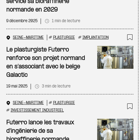
service sa bioraffinerie
normande en 2029
9 décembre 2025
1 min de lecture
SEINE-MARITIME
#
PLASTURGIE
#
IMPLANTATION
Ajo
Le plasturgiste Futerro
renforce son projet normand
en s’associant avec le belge
Galactic
19 mai 2025
3 min de lecture
SEINE-MARITIME
#
PLASTURGIE
#
INVESTISSEMENT INDUSTRIEL
Ajo
Futerro lance les travaux
d'ingénierie de sa
bioraffinerie normande