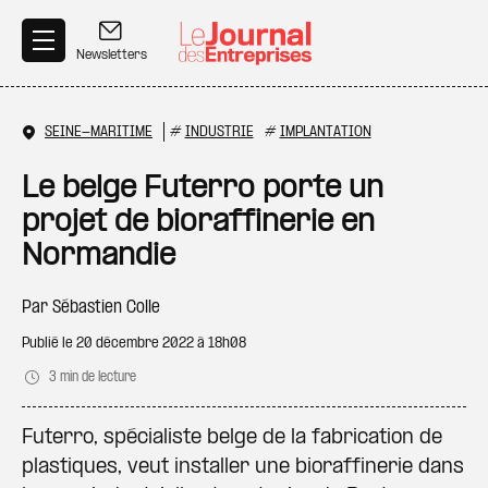
Aller au contenu principal
Newsletters
SEINE-MARITIME
#
INDUSTRIE
#
IMPLANTATION
Le belge Futerro porte un
projet de bioraffinerie en
Normandie
Par
Sébastien Colle
Publié le
20 décembre 2022 à 18h08
3 min de lecture
Futerro, spécialiste belge de la fabrication de
plastiques, veut installer une bioraffinerie dans