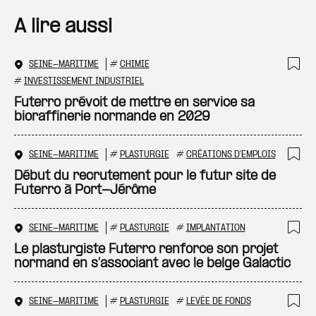
A lire aussi
SEINE-MARITIME
#
CHIMIE
Ajo
#
INVESTISSEMENT INDUSTRIEL
Futerro prévoit de mettre en service sa
bioraffinerie normande en 2029
SEINE-MARITIME
#
PLASTURGIE
#
CRÉATIONS D'EMPLOIS
Ajo
Début du recrutement pour le futur site de
Futerro à Port-Jérôme
SEINE-MARITIME
#
PLASTURGIE
#
IMPLANTATION
Ajo
Le plasturgiste Futerro renforce son projet
normand en s’associant avec le belge Galactic
SEINE-MARITIME
#
PLASTURGIE
#
LEVÉE DE FONDS