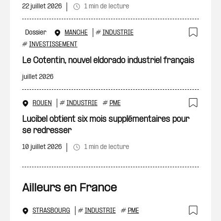
22 juillet 2026
1 min de lecture
Dossier
MANCHE
#
INDUSTRIE
Ajout
#
INVESTISSEMENT
Le Cotentin, nouvel eldorado industriel français
juillet 2026
ROUEN
#
INDUSTRIE
#
PME
Ajout
Lucibel obtient six mois supplémentaires pour
se redresser
10 juillet 2026
1 min de lecture
Ailleurs en France
STRASBOURG
#
INDUSTRIE
#
PME