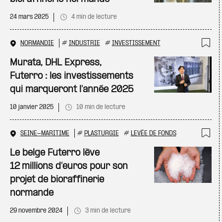
24 mars 2025
4 min de lecture
NORMANDIE
#
INDUSTRIE
#
INVESTISSEMENT
Ajo
Murata, DHL Express,
Futerro : les investissements
qui marqueront l’année 2025
10 janvier 2025
10 min de lecture
SEINE-MARITIME
#
PLASTURGIE
#
LEVÉE DE FONDS
Ajo
Le belge Futerro lève
12 millions d’euros pour son
projet de bioraffinerie
normande
29 novembre 2024
3 min de lecture