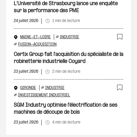
Ajout
L'Université de Strasbourg lance une enquête
sur la performance des PME
24 juillet 2026
1 min de lecture
MAINE-ET-LOIRE
#
INDUSTRIE
Ajout
#
FUSION-ACQUISITION
Certix Group fait l'acquisition du spécialiste de la
robinetterie industrielle Coyard
23 juillet 2026
2 min de lecture
GIRONDE
#
INDUSTRIE
Ajout
#
INVESTISSEMENT INDUSTRIEL
SGM Industry optimise l’électrification de ses
machines de découpe de bois
23 juillet 2026
4 min de lecture