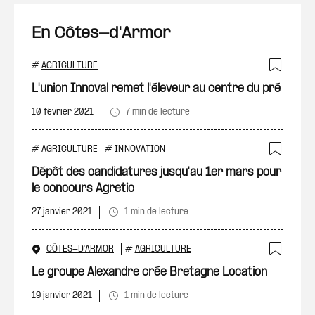
En Côtes-d'Armor
#
AGRICULTURE
Ajout
L'union Innoval remet l'éleveur au centre du pré
10 février 2021
7 min de lecture
#
AGRICULTURE
#
INNOVATION
Ajout
Dépôt des candidatures jusqu'au 1er mars pour
le concours Agretic
27 janvier 2021
1 min de lecture
CÔTES-D'ARMOR
#
AGRICULTURE
Ajout
Le groupe Alexandre crée Bretagne Location
19 janvier 2021
1 min de lecture