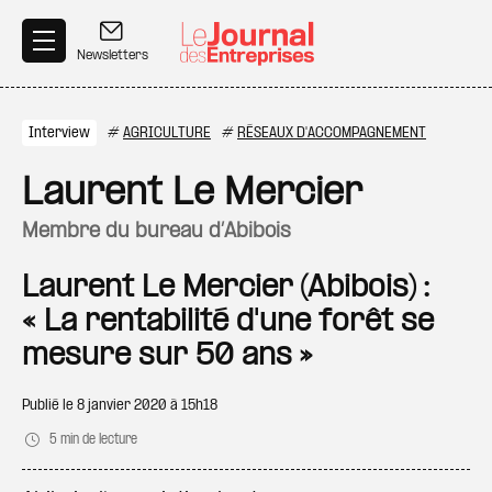
Aller au contenu principal
Newsletters
Interview
#
AGRICULTURE
#
RÉSEAUX D'ACCOMPAGNEMENT
Laurent Le Mercier
membre du bureau d’Abibois
Laurent Le Mercier (Abibois) :
« La rentabilité d'une forêt se
mesure sur 50 ans »
Publié le
8 janvier 2020 à 15h18
5 min de lecture