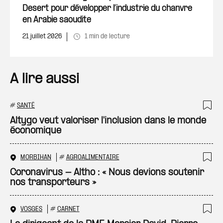
Desert pour développer l’industrie du chanvre
en Arabie saoudite
21 juillet 2026
1 min de lecture
A lire aussi
#
SANTÉ
Ajo
Altygo veut valoriser l'inclusion dans le monde
économique
MORBIHAN
#
AGROALIMENTAIRE
Ajo
Coronavirus - Altho : « Nous devions soutenir
nos transporteurs »
VOSGES
#
CARNET