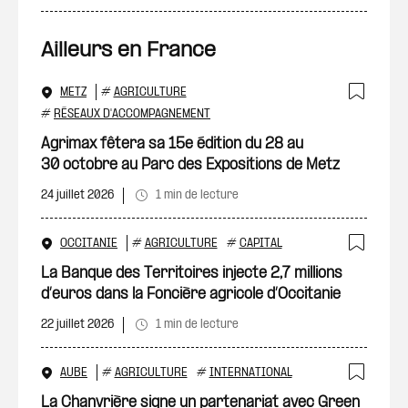
Ailleurs en France
METZ
#
AGRICULTURE
Ajout
#
RÉSEAUX D'ACCOMPAGNEMENT
Agrimax fêtera sa 15e édition du 28 au
30 octobre au Parc des Expositions de Metz
24 juillet 2026
1 min de lecture
OCCITANIE
#
AGRICULTURE
#
CAPITAL
Ajout
La Banque des Territoires injecte 2,7 millions
d’euros dans la Foncière agricole d’Occitanie
22 juillet 2026
1 min de lecture
AUBE
#
AGRICULTURE
#
INTERNATIONAL
Ajout
La Chanvrière signe un partenariat avec Green