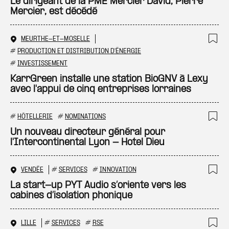
Ajo
Le dirigeant de la PME Mercier David, Pierre
Mercier, est décédé
MEURTHE-ET-MOSELLE
Ajo
#
PRODUCTION ET DISTRIBUTION D'ÉNERGIE
#
INVESTISSEMENT
KarrGreen installe une station BioGNV à Lexy
avec l'appui de cinq entreprises lorraines
#
HÔTELLERIE
#
NOMINATIONS
Ajo
Un nouveau directeur général pour
l'Intercontinental Lyon - Hotel Dieu
VENDÉE
#
SERVICES
#
INNOVATION
Ajo
La start-up PYT Audio s’oriente vers les
cabines d’isolation phonique
LILLE
#
SERVICES
#
RSE