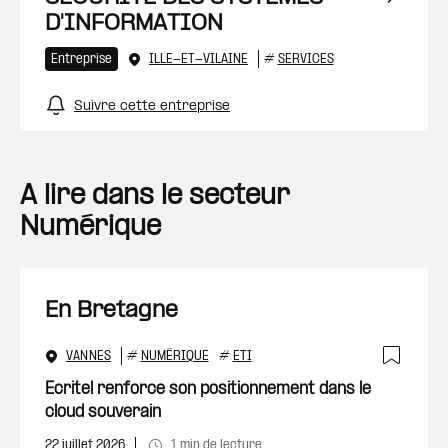
D'INFORMATION
Entreprise
ILLE-ET-VILAINE
#
SERVICES
Suivre cette entreprise
A lire dans le secteur
Numérique
En Bretagne
VANNES
#
NUMÉRIQUE
#
ETI
Ajout
Ecritel renforce son positionnement dans le
cloud souverain
22 juillet 2026
1 min de lecture