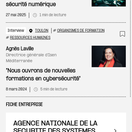
sécurité numérique
27 mai 2025
1 min de lecture
Interview
TOULON
#
ORGANISMES DE FORMATION
#
RESSOURCES HUMAINES
Ajo
Agnès Laville
directrice générale d’Isen
Méditerranée
"Nous ouvrons de nouvelles
formations en cybersécurité"
8 mars 2024
5 min de lecture
FICHE ENTREPRISE
AGENCE NATIONALE DE LA
SECURITE DES SYSTEMES