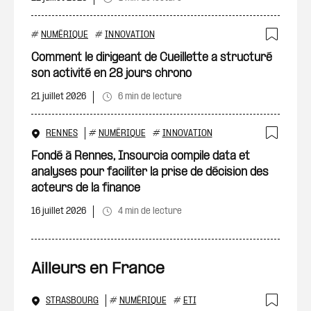
#
NUMÉRIQUE
#
INNOVATION
Ajout
Comment le dirigeant de Cueillette a structuré
son activité en 28 jours chrono
21 juillet 2026
6 min de lecture
RENNES
#
NUMÉRIQUE
#
INNOVATION
Ajout
Fondé à Rennes, Insourcia compile data et
analyses pour faciliter la prise de décision des
acteurs de la finance
16 juillet 2026
4 min de lecture
Ailleurs en France
STRASBOURG
#
NUMÉRIQUE
#
ETI