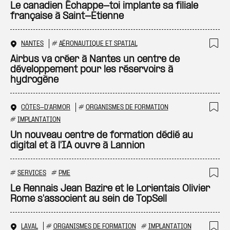
Ajo
Le canadien Échappe-toi implante sa filiale
française à Saint-Etienne
NANTES
#
AÉRONAUTIQUE ET SPATIAL
Ajo
Airbus va créer à Nantes un centre de
développement pour les réservoirs à
hydrogène
CÔTES-D'ARMOR
#
ORGANISMES DE FORMATION
Ajo
#
IMPLANTATION
Un nouveau centre de formation dédié au
digital et à l'IA ouvre à Lannion
#
SERVICES
#
PME
Ajo
Le Rennais Jean Bazire et le Lorientais Olivier
Rome s'associent au sein de TopSell
LAVAL
#
ORGANISMES DE FORMATION
#
IMPLANTATION