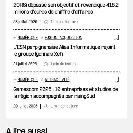
Ajout
2CRSi dépasse son objectif et revendique 416,2
millions d'euros de chiffre d'affaires
23 juillet 2026
1 min de lecture
#
NUMÉRIQUE
#
FUSION-ACQUISITION
Ajout
L’ESN perpignanaise Alias Informatique rejoint
le groupe lyonnais Xefi
21 juillet 2026
1 min de lecture
#
NUMÉRIQUE
#
ATTRACTIVITÉ
Ajout
Gamescom 2026 : 10 entreprises et studios de
la région accompagnés par risingSud
20 juillet 2026
1 min de lecture
A lire aussi