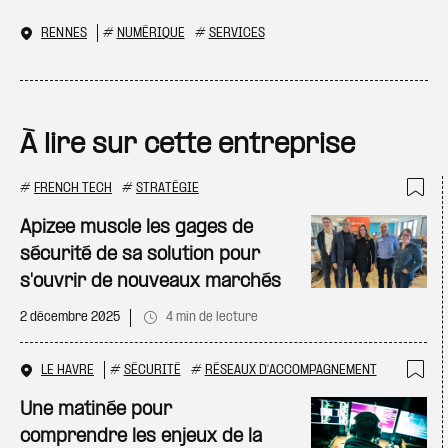
RENNES
#
NUMÉRIQUE
#
SERVICES
À lire sur cette entreprise
#
FRENCH TECH
#
STRATÉGIE
Ajo
Apizee muscle les gages de
sécurité de sa solution pour
s'ouvrir de nouveaux marchés
2 décembre 2025
4 min de lecture
LE HAVRE
#
SÉCURITÉ
#
RÉSEAUX D'ACCOMPAGNEMENT
Ajo
Une matinée pour
comprendre les enjeux de la