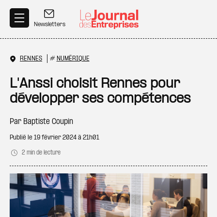
Aller au contenu principal
Newsletters
RENNES
#
NUMÉRIQUE
L'Anssi choisit Rennes pour
développer ses compétences
Par
Baptiste Coupin
Publié le
19 février 2024 à 21h01
2 min de lecture