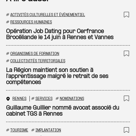
#
ACTIVITÉS CULTURELLES ET ÉVÉNEMENTIEL
Ajo
#
RESSOURCES HUMAINES
Opération Job Dating pour Cerfrance
Brocéliande le 14 juin à Rennes et Vannes
#
ORGANISMES DE FORMATION
Ajo
#
COLLECTIVITÉS TERRITORIALES
La Région maintient son soutien à
l'apprentissage malgré le retrait de ses
compétences
RENNES
#
SERVICES
#
NOMINATIONS
Ajo
Guillaume Guillier nommé avocat associé du
cabinet TGS à Rennes
#
TOURISME
#
IMPLANTATION