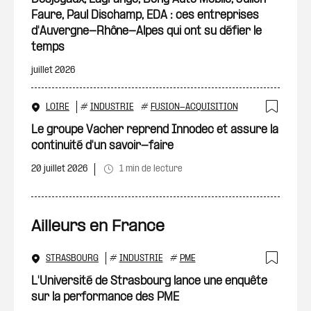
Faure, Paul Dischamp, EDA : ces entreprises
d'Auvergne-Rhône-Alpes qui ont su défier le
temps
juillet 2026
LOIRE
#
INDUSTRIE
#
FUSION-ACQUISITION
Ajout
Le groupe Vacher reprend Innodec et assure la
continuité d'un savoir-faire
20 juillet 2026
1 min de lecture
Ailleurs en France
STRASBOURG
#
INDUSTRIE
#
PME
Ajout
L'Université de Strasbourg lance une enquête
sur la performance des PME