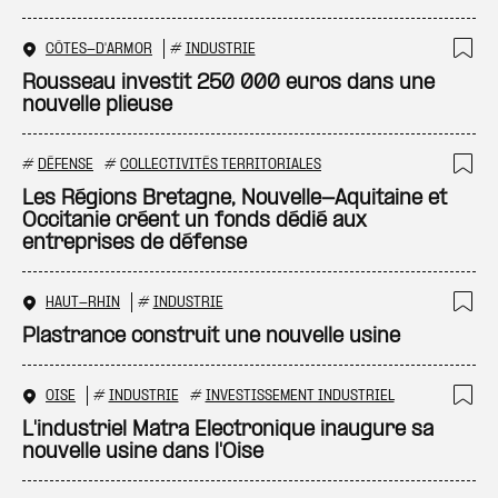
CÔTES-D'ARMOR
#
INDUSTRIE
Ajo
Rousseau investit 250 000 euros dans une
nouvelle plieuse
#
DÉFENSE
#
COLLECTIVITÉS TERRITORIALES
Ajo
Les Régions Bretagne, Nouvelle-Aquitaine et
Occitanie créent un fonds dédié aux
entreprises de défense
HAUT-RHIN
#
INDUSTRIE
Ajo
Plastrance construit une nouvelle usine
OISE
#
INDUSTRIE
#
INVESTISSEMENT INDUSTRIEL
Ajo
L'industriel Matra Electronique inaugure sa
nouvelle usine dans l'Oise