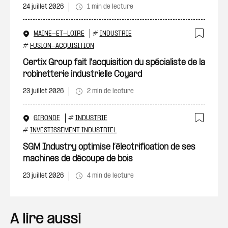
24 juillet 2026
1 min de lecture
MAINE-ET-LOIRE
#
INDUSTRIE
Ajout
#
FUSION-ACQUISITION
Certix Group fait l'acquisition du spécialiste de la
robinetterie industrielle Coyard
23 juillet 2026
2 min de lecture
GIRONDE
#
INDUSTRIE
Ajout
#
INVESTISSEMENT INDUSTRIEL
SGM Industry optimise l’électrification de ses
machines de découpe de bois
23 juillet 2026
4 min de lecture
A lire aussi