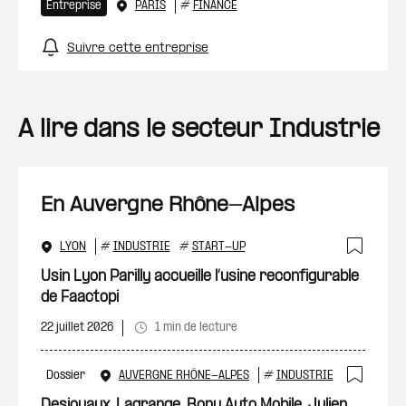
Entreprise
PARIS
#
FINANCE
Suivre cette entreprise
A lire dans le secteur Industrie
En Auvergne Rhône-Alpes
LYON
#
INDUSTRIE
#
START-UP
Ajout
Usin Lyon Parilly accueille l’usine reconfigurable
de Faactopi
22 juillet 2026
1 min de lecture
Dossier
AUVERGNE RHÔNE-ALPES
#
INDUSTRIE
Ajout
Desjoyaux, Lagrange, Bony Auto Mobile, Julien