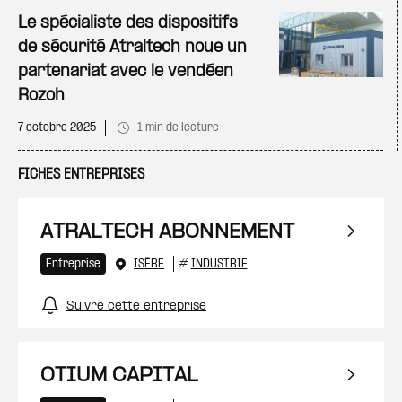
Ajo
Le spécialiste des dispositifs
de sécurité Atraltech noue un
partenariat avec le vendéen
Rozoh
7 octobre 2025
1 min de lecture
FICHES ENTREPRISES
ATRALTECH ABONNEMENT
Entreprise
ISÈRE
#
INDUSTRIE
Suivre cette entreprise
OTIUM CAPITAL