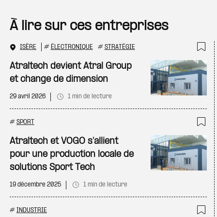
À lire sur ces entreprises
ISÈRE
#
ÉLECTRONIQUE
#
STRATÉGIE
Ajo
Atraltech devient Atral Group
et change de dimension
29 avril 2026
1 min de lecture
#
SPORT
Ajo
Atraltech et VOGO s’allient
pour une production locale de
solutions Sport Tech
19 décembre 2025
1 min de lecture
#
INDUSTRIE