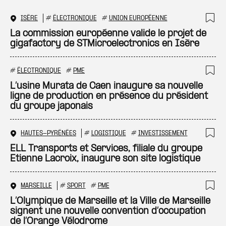
ISÈRE
#
ÉLECTRONIQUE
#
UNION EUROPÉENNE
Ajo
La commission européenne valide le projet de
gigafactory de STMicroelectronics en Isère
#
ÉLECTRONIQUE
#
PME
Ajo
L’usine Murata de Caen inaugure sa nouvelle
ligne de production en présence du président
du groupe japonais
HAUTES-PYRÉNÉES
#
LOGISTIQUE
#
INVESTISSEMENT
Ajo
ELL Transports et Services, filiale du groupe
Etienne Lacroix, inaugure son site logistique
MARSEILLE
#
SPORT
#
PME
Ajo
L’Olympique de Marseille et la Ville de Marseille
signent une nouvelle convention d’occupation
de l’Orange Vélodrome