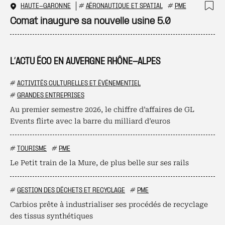
HAUTE-GARONNE
#
AÉRONAUTIQUE ET SPATIAL
#
PME
Ajo
Comat inaugure sa nouvelle usine 5.0
L’ACTU ÉCO EN AUVERGNE RHÔNE-ALPES
#
ACTIVITÉS CULTURELLES ET ÉVÉNEMENTIEL
#
GRANDES ENTREPRISES
Au premier semestre 2026, le chiffre d’affaires de GL
Events flirte avec la barre du milliard d’euros
#
TOURISME
#
PME
Le Petit train de la Mure, de plus belle sur ses rails
#
GESTION DES DÉCHETS ET RECYCLAGE
#
PME
Carbios prête à industrialiser ses procédés de recyclage
des tissus synthétiques