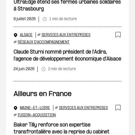
Ajout
UltraEdge étend ses fermes urbaines solidaires
à Strasbourg
9 juillet 2026
1 min de lecture
ALSACE
#
SERVICES AUX ENTREPRISES
Ajout
#
RÉSEAUX D'ACCOMPAGNEMENT
Claude Sturni nommé président de l’Adira,
l’agence de développement économique d’Alsace
24 juin 2026
2 min de lecture
Ailleurs en France
MAINE-ET-LOIRE
#
SERVICES AUX ENTREPRISES
Ajout
#
FUSION-ACQUISITION
Baker Tilly renforce son expertise
transfrontalière avec la reprise du cabinet