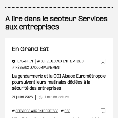
A lire dans le secteur Services
aux entreprises
En Grand Est
BAS-RHIN
#
SERVICES AUX ENTREPRISES
Ajout
#
RÉSEAUX D'ACCOMPAGNEMENT
La gendarmerie et la CCI Alsace Eurométropole
poursuivent leurs matinales dédiées à la
sécurité des entreprises
21 juillet 2026
1 min de lecture
#
SERVICES AUX ENTREPRISES
#
RSE