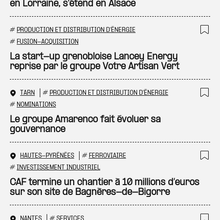
en Lorraine, s'étend en Alsace
#
PRODUCTION ET DISTRIBUTION D'ÉNERGIE
Ajo
#
FUSION-ACQUISITION
La start-up grenobloise Lancey Energy
reprise par le groupe Votre Artisan Vert
TARN
#
PRODUCTION ET DISTRIBUTION D'ÉNERGIE
Ajo
#
NOMINATIONS
Le groupe Amarenco fait évoluer sa
gouvernance
HAUTES-PYRÉNÉES
#
FERROVIAIRE
Ajo
#
INVESTISSEMENT INDUSTRIEL
CAF termine un chantier à 10 millions d’euros
sur son site de Bagnères-de-Bigorre
NANTES
#
SERVICES