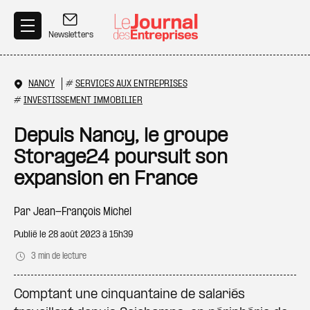
Aller au contenu principal
Newsletters
NANCY
#
SERVICES AUX ENTREPRISES
#
INVESTISSEMENT IMMOBILIER
Depuis Nancy, le groupe
Storage24 poursuit son
expansion en France
Par
Jean-François Michel
Publié le
28 août 2023 à 15h39
3 min de lecture
Comptant une cinquantaine de salariés