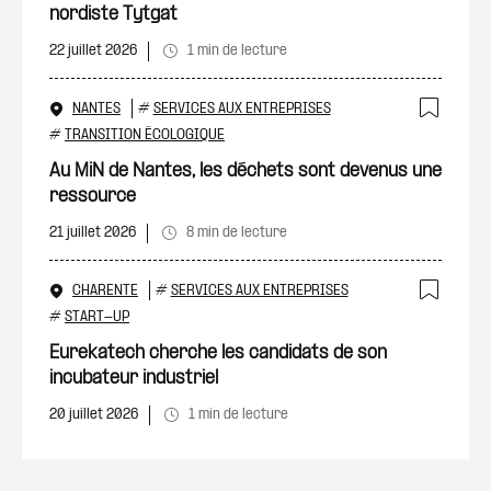
nordiste Tytgat
22 juillet 2026
1 min de lecture
NANTES
#
SERVICES AUX ENTREPRISES
Ajout
#
TRANSITION ÉCOLOGIQUE
Au MiN de Nantes, les déchets sont devenus une
ressource
21 juillet 2026
8 min de lecture
CHARENTE
#
SERVICES AUX ENTREPRISES
Ajout
#
START-UP
Eurekatech cherche les candidats de son
incubateur industriel
20 juillet 2026
1 min de lecture