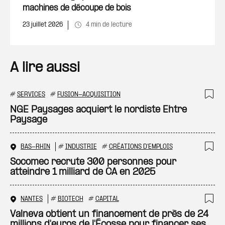
machines de découpe de bois
23 juillet 2026
4 min de lecture
A lire aussi
#
SERVICES
#
FUSION-ACQUISITION
Ajo
NGE Paysages acquiert le nordiste Ehtre
Paysage
BAS-RHIN
#
INDUSTRIE
#
CRÉATIONS D'EMPLOIS
Ajo
Socomec recrute 300 personnes pour
atteindre 1 milliard de CA en 2025
NANTES
#
BIOTECH
#
CAPITAL
Ajo
Valneva obtient un financement de près de 24
millions d'euros de l'Écosse pour financer ses