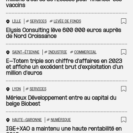
vaccins
LILLE
#
SERVICES
#
LEVÉE DE FONDS
Ajo
Elysis Consulting lève 600 000 euros auprès
de Nord Croissance
SAINT-ÉTIENNE
#
INDUSTRIE
#
COMMERCIAL
Ajo
E-Totem triple son chiffre d'affaires en 2023
et affiche un excédent brut d'exploitation d'un
million d'euros
LYON
#
SERVICES
Ajo
Mérieux Développement entre au capital du
belge Biobest
HAUTE-GARONNE
#
NUMÉRIQUE
Ajo
IGE+XAO a maintenu une haute rentabilité en