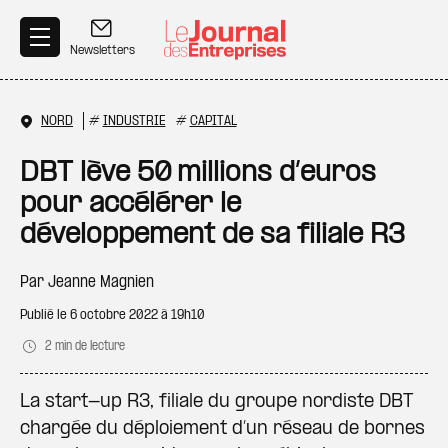
Aller au contenu principal
Newsletters
NORD
#
INDUSTRIE
#
CAPITAL
DBT lève 50 millions d’euros
pour accélérer le
développement de sa filiale R3
Par
Jeanne Magnien
Publié le
6 octobre 2022 à 19h10
2 min de lecture
La start-up R3, filiale du groupe nordiste DBT
chargée du déploiement d’un réseau de bornes