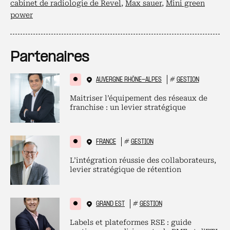
cabinet de radiologie de Revel
,
Max sauer
,
Mini green
power
Partenaires
AUVERGNE RHÔNE-ALPES
#
GESTION
Maitriser l’équipement des réseaux de
franchise : un levier stratégique
FRANCE
#
GESTION
L’intégration réussie des collaborateurs,
levier stratégique de rétention
GRAND EST
#
GESTION
Labels et plateformes RSE : guide