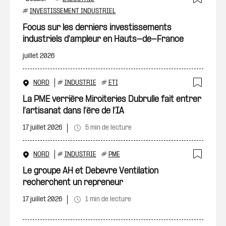
Ajout
#
INVESTISSEMENT INDUSTRIEL
Focus sur les derniers investissements
industriels d'ampleur en Hauts-de-France
juillet 2026
NORD
#
INDUSTRIE
#
ETI
Ajout
La PME verrière Miroiteries Dubrulle fait entrer
l’artisanat dans l’ère de l’IA
17 juillet 2026
5 min de lecture
NORD
#
INDUSTRIE
#
PME
Ajout
Le groupe AH et Debevre Ventilation
recherchent un repreneur
17 juillet 2026
1 min de lecture