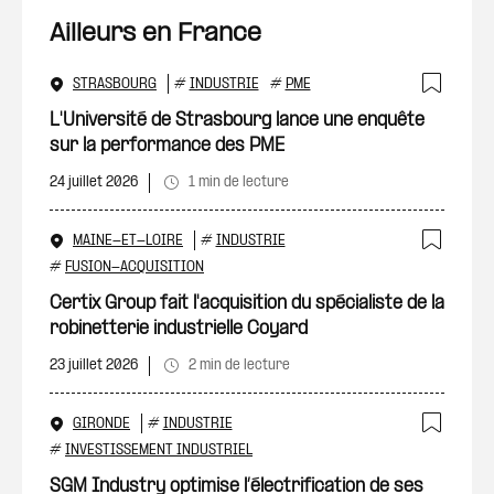
Ailleurs en France
STRASBOURG
#
INDUSTRIE
#
PME
Ajout
L'Université de Strasbourg lance une enquête
sur la performance des PME
24 juillet 2026
1 min de lecture
MAINE-ET-LOIRE
#
INDUSTRIE
Ajout
#
FUSION-ACQUISITION
Certix Group fait l'acquisition du spécialiste de la
robinetterie industrielle Coyard
23 juillet 2026
2 min de lecture
GIRONDE
#
INDUSTRIE
Ajout
#
INVESTISSEMENT INDUSTRIEL
SGM Industry optimise l’électrification de ses