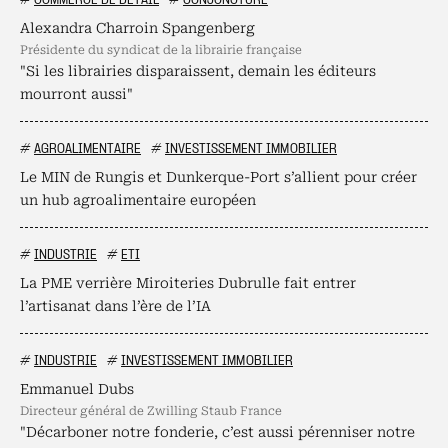
#
COMMERCE DE DÉTAIL
#
CONJONCTURE
Alexandra Charroin Spangenberg
présidente du syndicat de la librairie française
"Si les librairies disparaissent, demain les éditeurs
mourront aussi"
#
AGROALIMENTAIRE
#
INVESTISSEMENT IMMOBILIER
Le MIN de Rungis et Dunkerque-Port s’allient pour créer
un hub agroalimentaire européen
#
INDUSTRIE
#
ETI
La PME verrière Miroiteries Dubrulle fait entrer
l’artisanat dans l’ère de l’IA
#
INDUSTRIE
#
INVESTISSEMENT IMMOBILIER
Emmanuel Dubs
directeur général de Zwilling Staub France
"Décarboner notre fonderie, c’est aussi pérenniser notre