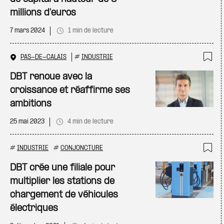
millions d'euros
7 mars 2024
1 min de lecture
PAS-DE-CALAIS
#
INDUSTRIE
Ajo
DBT renoue avec la
croissance et réaffirme ses
ambitions
25 mai 2023
4 min de lecture
#
INDUSTRIE
#
CONJONCTURE
Ajo
DBT crée une filiale pour
multiplier les stations de
chargement de véhicules
électriques