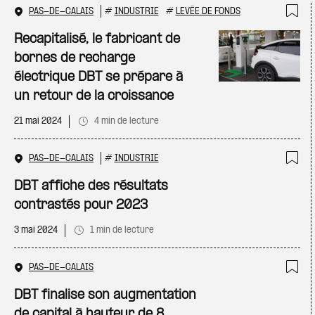
PAS-DE-CALAIS
#
INDUSTRIE
#
LEVÉE DE FONDS
Ajo
Recapitalisé, le fabricant de
bornes de recharge
électrique DBT se prépare à
un retour de la croissance
21 mai 2024
4 min de lecture
PAS-DE-CALAIS
#
INDUSTRIE
Ajo
DBT affiche des résultats
contrastés pour 2023
3 mai 2024
1 min de lecture
PAS-DE-CALAIS
Ajo
DBT finalise son augmentation
de capital à hauteur de 8