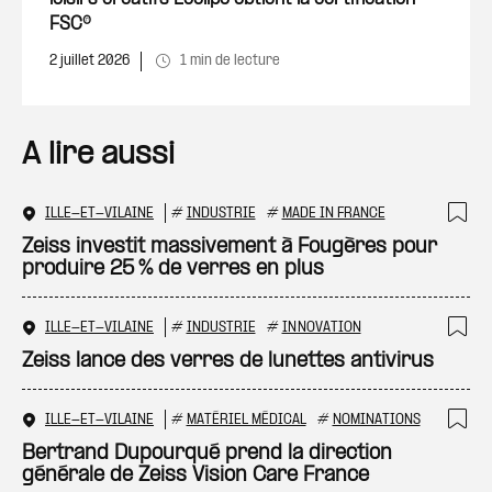
FSC®
2 juillet 2026
1 min de lecture
A lire aussi
ILLE-ET-VILAINE
#
INDUSTRIE
#
MADE IN FRANCE
Ajo
Zeiss investit massivement à Fougères pour
produire 25 % de verres en plus
ILLE-ET-VILAINE
#
INDUSTRIE
#
INNOVATION
Ajo
Zeiss lance des verres de lunettes antivirus
ILLE-ET-VILAINE
#
MATÉRIEL MÉDICAL
#
NOMINATIONS
Ajo
Bertrand Dupourqué prend la direction
générale de Zeiss Vision Care France