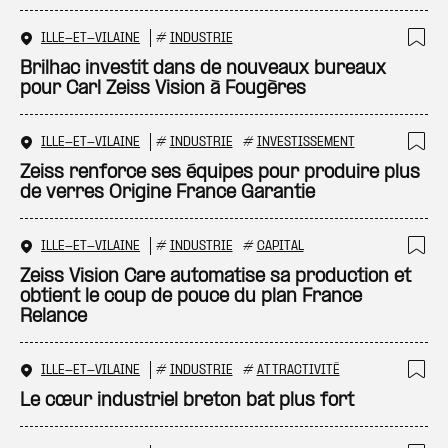
ILLE-ET-VILAINE
#
INDUSTRIE
Ajo
Brilhac investit dans de nouveaux bureaux
pour Carl Zeiss Vision à Fougères
ILLE-ET-VILAINE
#
INDUSTRIE
#
INVESTISSEMENT
Ajo
Zeiss renforce ses équipes pour produire plus
de verres Origine France Garantie
ILLE-ET-VILAINE
#
INDUSTRIE
#
CAPITAL
Ajo
Zeiss Vision Care automatise sa production et
obtient le coup de pouce du plan France
Relance
ILLE-ET-VILAINE
#
INDUSTRIE
#
ATTRACTIVITÉ
Ajo
Le cœur industriel breton bat plus fort