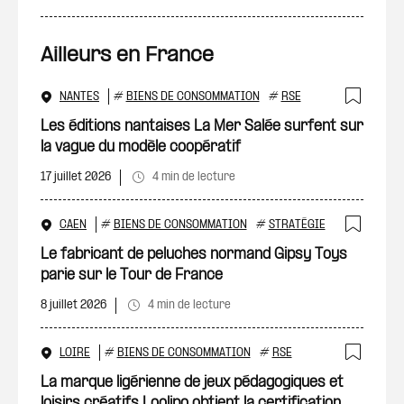
Ailleurs en France
NANTES
#
BIENS DE CONSOMMATION
#
RSE
Ajout
Les éditions nantaises La Mer Salée surfent sur
la vague du modèle coopératif
17 juillet 2026
4 min de lecture
CAEN
#
BIENS DE CONSOMMATION
#
STRATÉGIE
Ajout
Le fabricant de peluches normand Gipsy Toys
parie sur le Tour de France
8 juillet 2026
4 min de lecture
LOIRE
#
BIENS DE CONSOMMATION
#
RSE
Ajout
La marque ligérienne de jeux pédagogiques et
loisirs créatifs Loolipo obtient la certification