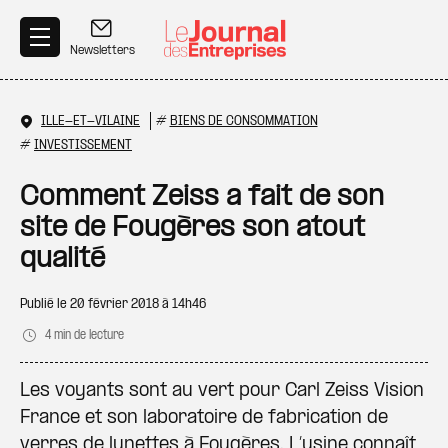
Aller au contenu principal
Newsletters
ILLE-ET-VILAINE
#
BIENS DE CONSOMMATION
#
INVESTISSEMENT
Comment Zeiss a fait de son
site de Fougères son atout
qualité
Publié le
20 février 2018 à 14h46
4 min de lecture
Les voyants sont au vert pour Carl Zeiss Vision
France et son laboratoire de fabrication de
verres de lunettes à Fougères. L’usine connaît