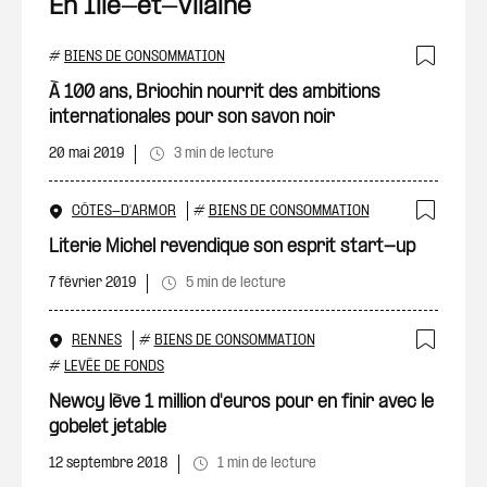
En Ille-et-Vilaine
#
BIENS DE CONSOMMATION
Ajout
À 100 ans, Briochin nourrit des ambitions
internationales pour son savon noir
20 mai 2019
3 min de lecture
CÔTES-D'ARMOR
#
BIENS DE CONSOMMATION
Ajout
Literie Michel revendique son esprit start-up
7 février 2019
5 min de lecture
RENNES
#
BIENS DE CONSOMMATION
Ajout
#
LEVÉE DE FONDS
Newcy lève 1 million d'euros pour en finir avec le
gobelet jetable
12 septembre 2018
1 min de lecture