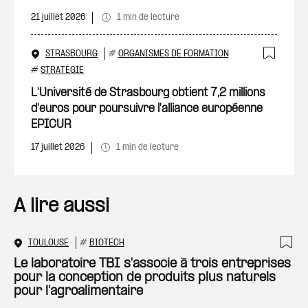
21 juillet 2026
1 min de lecture
STRASBOURG
#
ORGANISMES DE FORMATION
Ajout
#
STRATÉGIE
L'Université de Strasbourg obtient 7,2 millions
d'euros pour poursuivre l'alliance européenne
EPICUR
17 juillet 2026
1 min de lecture
A lire aussi
TOULOUSE
#
BIOTECH
Ajo
Le laboratoire TBI s'associe à trois entreprises
pour la conception de produits plus naturels
pour l'agroalimentaire