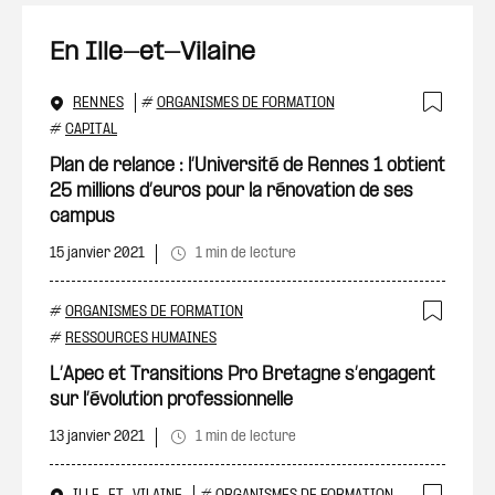
En Ille-et-Vilaine
RENNES
#
ORGANISMES DE FORMATION
Ajout
#
CAPITAL
Plan de relance : l’Université de Rennes 1 obtient
25 millions d’euros pour la rénovation de ses
campus
15 janvier 2021
1 min de lecture
#
ORGANISMES DE FORMATION
Ajout
#
RESSOURCES HUMAINES
L’Apec et Transitions Pro Bretagne s’engagent
sur l’évolution professionnelle
13 janvier 2021
1 min de lecture