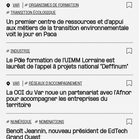
VAR
#
ORGANISMES DE FORMATION
Ajo
#
TRANSITION ÉCOLOGIQUE
Un premier centre de ressources et d’appui
aux métiers de la transition environnementale
voit le jour en Paca
#
INDUSTRIE
Ajo
Le Pôle formation de l’UIMM Lorraine est
lauréat de l’appel à projets national "Deffinum"
VAR
#
RÉSEAUX D'ACCOMPAGNEMENT
Ajo
La CCI du Var noue un partenariat avec l’Afnor
pour accompagner les entreprises du
territoire
#
NUMÉRIQUE
#
NOMINATIONS
Ajo
Benoît Jeannin, nouveau président de EdTech
Grand Ouest