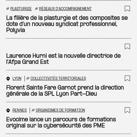
#
PLASTURGIE
#
RÉSEAUX D'ACCOMPAGNEMENT
Ajo
La filière de la plasturgie et des composites se
dote d'un nouveau syndicat professionnel,
Polyvia
Ajo
Laurence Hurni est la nouvelle directrice de
l'Afpa Grand Est
LYON
#
COLLECTIVITÉS TERRITORIALES
Ajo
Florent Sainte Fare Garnot prend la direction
générale de la SPL Lyon Part-Dieu
RENNES
#
ORGANISMES DE FORMATION
Ajo
Evocime lance un parcours de formations
original sur la cybersécurité des PME