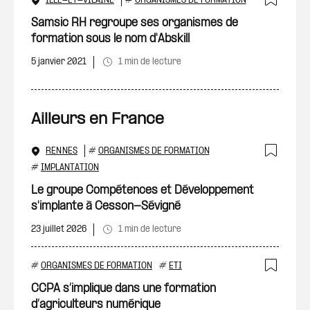
ILLE-ET-VILAINE
#
ORGANISMES DE FORMATION
Ajout
Samsic RH regroupe ses organismes de
formation sous le nom d'Abskill
5 janvier 2021
1 min de lecture
Ailleurs en France
RENNES
#
ORGANISMES DE FORMATION
Ajout
#
IMPLANTATION
Le groupe Compétences et Développement
s'implante à Cesson-Sévigné
23 juillet 2026
1 min de lecture
#
ORGANISMES DE FORMATION
#
ETI
Ajout
CCPA s’implique dans une formation
d’agriculteurs numérique