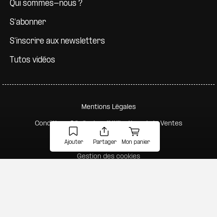
Qui sommes-nous ?
S'abonner
S'inscrire aux newsletters
Tutos vidéos
Pied de page secondaire
Mentions Légales
Conditions Générales d'Utilisation et de Ventes
Politique de confidentialité
Ajouter
Partager
Mon panier
Gestion des cookies