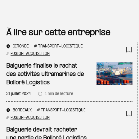
À lire sur cette entreprise
GIRONDE
#
TRANSPORT-LOGISTIQUE
#
FUSION-ACQUISITION
Ajo
Balguerie finalise le rachat
des activités ultramarines de
Bolloré Logistics
31 juillet 2024
1 min de lecture
BORDEAUX
#
TRANSPORT-LOGISTIQUE
#
FUSION-ACQUISITION
Ajo
Balguerie devrait racheter
une partie de Bolloré Logistics