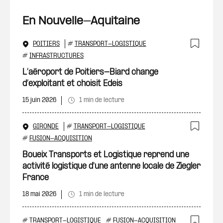
En Nouvelle-Aquitaine
POITIERS
#
TRANSPORT-LOGISTIQUE
Ajout
#
INFRASTRUCTURES
L’aéroport de Poitiers-Biard change
d’exploitant et choisit Edeis
15 juin 2026
1 min de lecture
GIRONDE
#
TRANSPORT-LOGISTIQUE
Ajout
#
FUSION-ACQUISITION
Boueix Transports et Logistique reprend une
activité logistique d'une antenne locale de Ziegler
France
18 mai 2026
1 min de lecture
#
TRANSPORT-LOGISTIQUE
#
FUSION-ACQUISITION