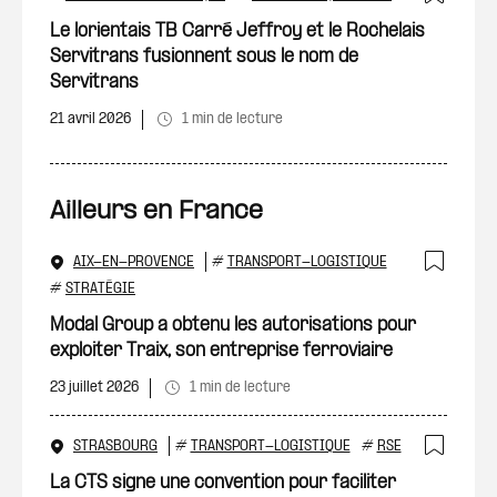
Ajout
Le lorientais TB Carré Jeffroy et le Rochelais
Servitrans fusionnent sous le nom de
Servitrans
21 avril 2026
1 min de lecture
Ailleurs en France
AIX-EN-PROVENCE
#
TRANSPORT-LOGISTIQUE
Ajout
#
STRATÉGIE
Modal Group a obtenu les autorisations pour
exploiter Traix, son entreprise ferroviaire
23 juillet 2026
1 min de lecture
STRASBOURG
#
TRANSPORT-LOGISTIQUE
#
RSE
Ajout
La CTS signe une convention pour faciliter