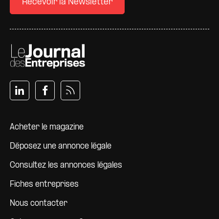
Recevoir la Newsletter
Pied de page
Acheter le magazine
Déposez une annonce légale
Consultez les annonces légales
Fiches entreprises
Nous contacter