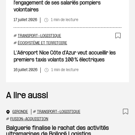
l'engagement de ses salariés pompiers
volontaires
17 juillet 2026
1 min de lecture
#
TRANSPORT-LOGISTIQUE
Ajout
#
ÉCOSYSTÈME ET TERRITOIRE
L’Aéroport Nice Côte d’Azur veut accueillir les
premiers taxis volants 100 % électriques
16 juillet 2026
1 min de lecture
A lire aussi
GIRONDE
#
TRANSPORT-LOGISTIQUE
Ajo
#
FUSION-ACQUISITION
Balguerie finalise le rachat des activités
ultramarines de Bolloré Logistics