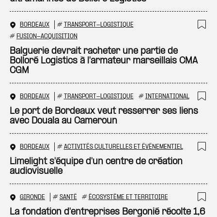
BORDEAUX
#
TRANSPORT-LOGISTIQUE
Ajo
#
FUSION-ACQUISITION
Balguerie devrait racheter une partie de
Bolloré Logistics à l'armateur marseillais CMA
CGM
BORDEAUX
#
TRANSPORT-LOGISTIQUE
#
INTERNATIONAL
Ajo
Le port de Bordeaux veut resserrer ses liens
avec Douala au Cameroun
BORDEAUX
#
ACTIVITÉS CULTURELLES ET ÉVÉNEMENTIEL
Ajo
Limelight s'équipe d'un centre de création
audiovisuelle
GIRONDE
#
SANTÉ
#
ÉCOSYSTÈME ET TERRITOIRE
Ajo
La fondation d'entreprises Bergonié récolte 1,6