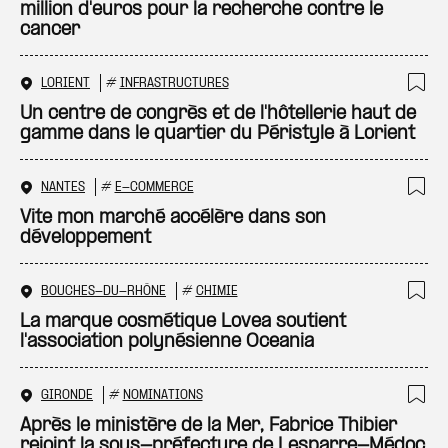
million d'euros pour la recherche contre le
cancer
LORIENT
#
INFRASTRUCTURES
Ajo
Un centre de congrès et de l'hôtellerie haut de
gamme dans le quartier du Péristyle à Lorient
NANTES
#
E-COMMERCE
Ajo
Vite mon marché accélère dans son
développement
BOUCHES-DU-RHÔNE
#
CHIMIE
Ajo
La marque cosmétique Lovea soutient
l'association polynésienne Oceania
GIRONDE
#
NOMINATIONS
Ajo
Après le ministère de la Mer, Fabrice Thibier
rejoint la sous-préfecture de Lesparre-Médoc