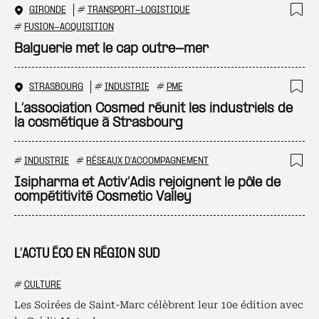
GIRONDE
#
TRANSPORT-LOGISTIQUE
Ajo
#
FUSION-ACQUISITION
Balguerie met le cap outre-mer
STRASBOURG
#
INDUSTRIE
#
PME
Ajo
L’association Cosmed réunit les industriels de
la cosmétique à Strasbourg
#
INDUSTRIE
#
RÉSEAUX D'ACCOMPAGNEMENT
Ajo
Isipharma et Activ’Adis rejoignent le pôle de
compétitivité Cosmetic Valley
L’ACTU ÉCO EN RÉGION SUD
#
CULTURE
Les Soirées de Saint-Marc célèbrent leur 10e édition avec