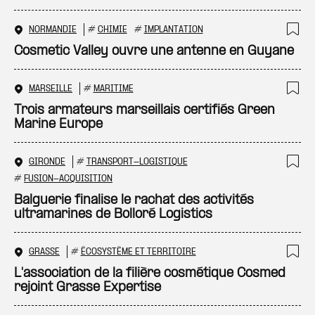
NORMANDIE
#
CHIMIE
#
IMPLANTATION
Ajo
Cosmetic Valley ouvre une antenne en Guyane
MARSEILLE
#
MARITIME
Ajo
Trois armateurs marseillais certifiés Green
Marine Europe
GIRONDE
#
TRANSPORT-LOGISTIQUE
Ajo
#
FUSION-ACQUISITION
Balguerie finalise le rachat des activités
ultramarines de Bolloré Logistics
GRASSE
#
ÉCOSYSTÈME ET TERRITOIRE
Ajo
L'association de la filière cosmétique Cosmed
rejoint Grasse Expertise