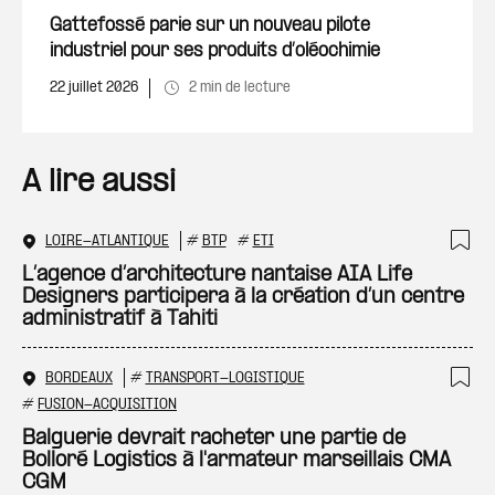
Ajout
Gattefossé parie sur un nouveau pilote
industriel pour ses produits d’oléochimie
22 juillet 2026
2 min de lecture
A lire aussi
LOIRE-ATLANTIQUE
#
BTP
#
ETI
Ajo
L’agence d’architecture nantaise AIA Life
Designers participera à la création d’un centre
administratif à Tahiti
BORDEAUX
#
TRANSPORT-LOGISTIQUE
Ajo
#
FUSION-ACQUISITION
Balguerie devrait racheter une partie de
Bolloré Logistics à l'armateur marseillais CMA
CGM