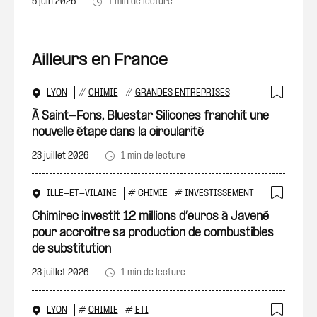
5 juin 2026
1 min de lecture
Ailleurs en France
LYON
#
CHIMIE
#
GRANDES ENTREPRISES
Ajout
À Saint-Fons, Bluestar Silicones franchit une
nouvelle étape dans la circularité
23 juillet 2026
1 min de lecture
ILLE-ET-VILAINE
#
CHIMIE
#
INVESTISSEMENT
Ajout
Chimirec investit 12 millions d’euros à Javené
pour accroître sa production de combustibles
de substitution
23 juillet 2026
1 min de lecture
LYON
#
CHIMIE
#
ETI