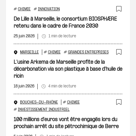
#
CHIMIE
#
INNOVATION
Ajout
De Lille à Marseille, le consortium BIOSPHÆRE
retenu dans le cadre de France 2030
25 juin 2026
1 min de lecture
MARSEILLE
#
CHIMIE
#
GRANDES ENTREPRISES
Ajout
L’usine Arkema de Marseille profite de la
décarbonation via son plastique à base d’huile de
ricin
18 juin 2026
4 min de lecture
BOUCHES-DU-RHÔNE
#
CHIMIE
Ajout
#
INVESTISSEMENT INDUSTRIEL
100 millions d’euros vont être engagés lors du
prochain arrêt du site pétrochimique de Berre