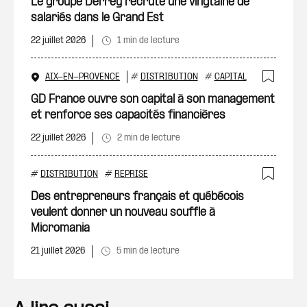
Le groupe Derrey recrute une vingtaine de
salariés dans le Grand Est
22 juillet 2026
1 min de lecture
AIX-EN-PROVENCE
#
DISTRIBUTION
#
CAPITAL
Ajout
GD France ouvre son capital à son management
et renforce ses capacités financières
22 juillet 2026
2 min de lecture
#
DISTRIBUTION
#
REPRISE
Ajout
Des entrepreneurs français et québécois
veulent donner un nouveau souffle à
Micromania
21 juillet 2026
5 min de lecture