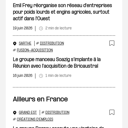
Ajout
Emil Frey réorganise son réseau d'entreprises
pour poids lourds et engins agricoles, surtout
actif dans l'Ouest
19 juin 2026
2 min de lecture
SARTHE
#
DISTRIBUTION
Ajout
#
FUSION-ACQUISITION
Le groupe manceau Soazig s'implante à la
Réunion avec l'acquisition de Bricaustral
16 juin 2026
1 min de lecture
Ailleurs en France
GRAND EST
#
DISTRIBUTION
Ajout
#
CRÉATIONS D'EMPLOIS