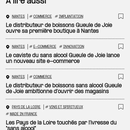
A lire aussi
NANTES
#
COMMERCE
#
IMPLANTATION
Ajo
Le distributeur de boissons Gueule de Joie
ouvre sa première boutique à Nantes
NANTES
#
E-COMMERCE
#
INNOVATION
Ajo
Le caviste du sans alcool Gueule de Joie lance
un nouveau site e-commerce
NANTES
#
COMMERCE
Ajo
Le distributeur de boissons sans alcool Gueule
de Joie ambitionne d'ouvrir des magasins
PAYS DE LA LOIRE
#
VINS ET SPIRITUEUX
Ajo
#
MADE IN FRANCE
Les Pays de la Loire touchés par l’ivresse du
"sans alcool"