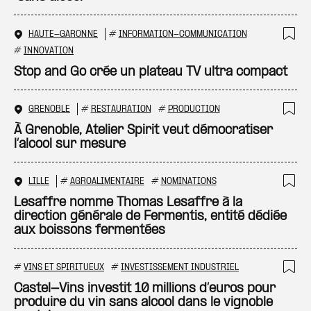
HAUTE-GARONNE
#
INFORMATION-COMMUNICATION
Ajo
#
INNOVATION
Stop and Go crée un plateau TV ultra compact
GRENOBLE
#
RESTAURATION
#
PRODUCTION
Ajo
À Grenoble, Atelier Spirit veut démocratiser
l’alcool sur mesure
LILLE
#
AGROALIMENTAIRE
#
NOMINATIONS
Ajo
Lesaffre nomme Thomas Lesaffre à la
direction générale de Fermentis, entité dédiée
aux boissons fermentées
#
VINS ET SPIRITUEUX
#
INVESTISSEMENT INDUSTRIEL
Ajo
Castel-Vins investit 10 millions d’euros pour
produire du vin sans alcool dans le vignoble