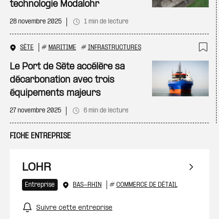
technologie Modalohr
28 novembre 2025
1 min de lecture
SÈTE
#
MARITIME
#
INFRASTRUCTURES
Ajo
Le Port de Sète accélère sa
décarbonation avec trois
équipements majeurs
27 novembre 2025
6 min de lecture
FICHE ENTREPRISE
LOHR
Entreprise
BAS-RHIN
#
COMMERCE DE DÉTAIL
Suivre cette entreprise