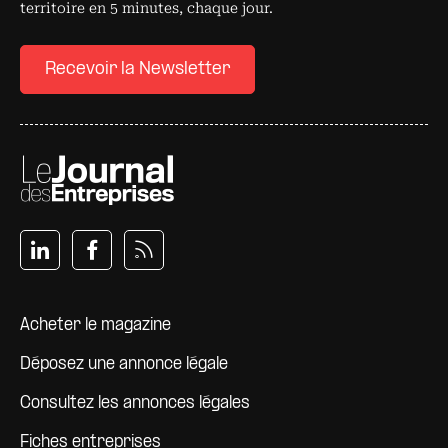
territoire en 5 minutes, chaque jour.
Recevoir la Newsletter
Pied de page
Acheter le magazine
Déposez une annonce légale
Consultez les annonces légales
Fiches entreprises