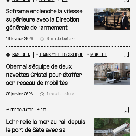
Ajo
Soframe enclenche la vitesse
supérieure avec la Direction
générale de l’armement
16 février 2026
3 min de lecture
BAS-RHIN
#
TRANSPORT-LOGISTIQUE
#
MOBILITÉ
Ajo
Obernai s’équipe de deux
navettes Cristal pour étoffer
son réseau de mobilités
28 janvier 2026
1 min de lecture
#
FERROVIAIRE
#
ETI
Ajo
Lohr relie la mer au rail depuis
le port de Sète avec sa