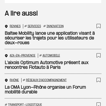
A lire aussi
RENNES
#
SERVICES
#
INNOVATION
Ajo
Baltee Mobility lance une application visant à
sécuriser les trajets pour les utilisateurs de
deux-roues
AIX-EN-PROVENCE
#
AUTOMOBILE
Ajo
L’aixois Optimum Automotive présent aux
rencontres Flotauto à Paris
RHÔNE
#
RÉSEAUX D'ACCOMPAGNEMENT
Ajo
La CMA Lyon-Rhône organise un Forum
mobilité durable
#
TRANSPORT-LOGISTIQUE