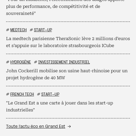
plus de performance, de compétitivité et de
souveraineté"
#
MEDTECH
#
START-UP
La medtech parisienne TheraSonic lève 2 millions d’euros
et s’appuie sur le laboratoire strasbourgeois ICube
#
HYDROGÈNE
#
INVESTISSEMENT INDUSTRIEL
John Cockerill mobilise son usine haut-rhinoise pour un
projet hydrogène de 40 MW
#
FRENCH TECH
#
START-UP
"Le Grand Est a une carte à jouer dans les start-up
industrielles"
Toute l’actu éco en Grand Est