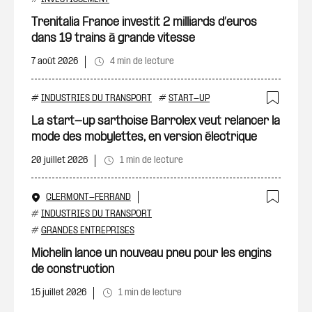
Ajout
Trenitalia France investit 2 milliards d’euros
dans 19 trains à grande vitesse
7 août 2026
4 min de lecture
#
INDUSTRIES DU TRANSPORT
#
START-UP
Ajout
La start-up sarthoise Barrolex veut relancer la
mode des mobylettes, en version électrique
20 juillet 2026
1 min de lecture
CLERMONT-FERRAND
Ajout
#
INDUSTRIES DU TRANSPORT
#
GRANDES ENTREPRISES
Michelin lance un nouveau pneu pour les engins
de construction
15 juillet 2026
1 min de lecture