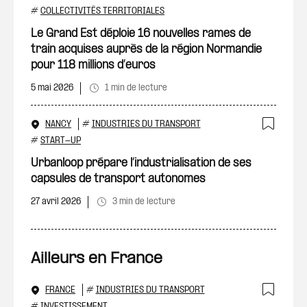
Ajout
#
COLLECTIVITÉS TERRITORIALES
Le Grand Est déploie 16 nouvelles rames de
train acquises auprès de la région Normandie
pour 118 millions d’euros
5 mai 2026
1 min de lecture
NANCY
#
INDUSTRIES DU TRANSPORT
Ajout
#
START-UP
Urbanloop prépare l’industrialisation de ses
capsules de transport autonomes
27 avril 2026
3 min de lecture
Ailleurs en France
FRANCE
#
INDUSTRIES DU TRANSPORT
#
INVESTISSEMENT