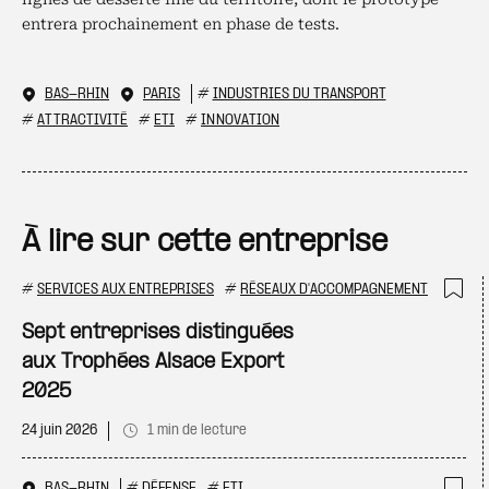
entrera prochainement en phase de tests.
BAS-RHIN
PARIS
#
INDUSTRIES DU TRANSPORT
#
ATTRACTIVITÉ
#
ETI
#
INNOVATION
À lire sur cette entreprise
#
SERVICES AUX ENTREPRISES
#
RÉSEAUX D'ACCOMPAGNEMENT
Ajo
Sept entreprises distinguées
aux Trophées Alsace Export
2025
24 juin 2026
1 min de lecture
BAS-RHIN
#
DÉFENSE
#
ETI