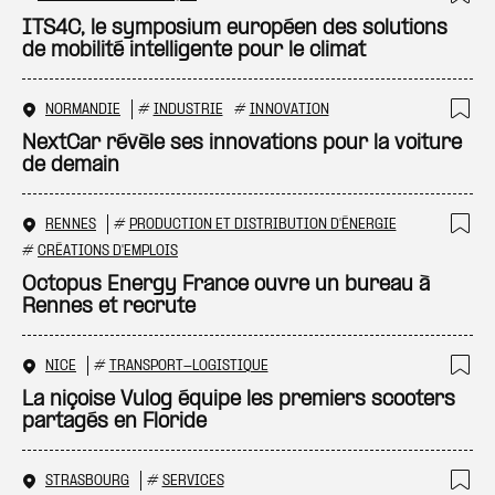
Ajo
ITS4C, le symposium européen des solutions
de mobilité intelligente pour le climat
NORMANDIE
#
INDUSTRIE
#
INNOVATION
Ajo
NextCar révèle ses innovations pour la voiture
de demain
RENNES
#
PRODUCTION ET DISTRIBUTION D'ÉNERGIE
Ajo
#
CRÉATIONS D'EMPLOIS
Octopus Energy France ouvre un bureau à
Rennes et recrute
NICE
#
TRANSPORT-LOGISTIQUE
Ajo
La niçoise Vulog équipe les premiers scooters
partagés en Floride
STRASBOURG
#
SERVICES