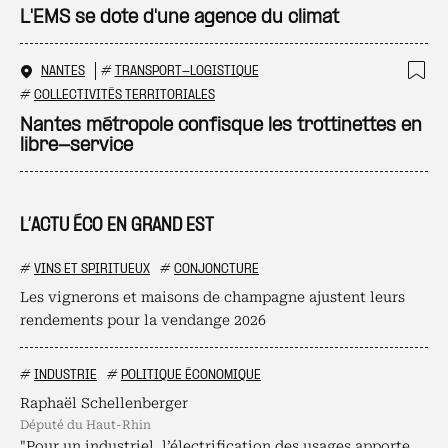
Ajo
L'EMS se dote d'une agence du climat
NANTES
#
TRANSPORT-LOGISTIQUE
Ajo
#
COLLECTIVITÉS TERRITORIALES
Nantes métropole confisque les trottinettes en
libre-service
L’ACTU ÉCO EN GRAND EST
#
VINS ET SPIRITUEUX
#
CONJONCTURE
Les vignerons et maisons de champagne ajustent leurs
rendements pour la vendange 2026
#
INDUSTRIE
#
POLITIQUE ÉCONOMIQUE
Raphaël Schellenberger
député du Haut-Rhin
"Pour un industriel, l’électrification des usages apporte